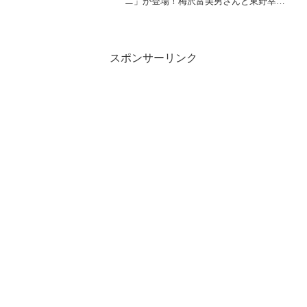
ニ」が登場！梅沢富美男さんと東野幸治
さんが軽自動車でズッキーニ農家をめぐ
り、美味しい農家メシを堪能しました。
こちらでは、２軒目『定年退職して農家
へ！和風ずっき～に...
スポンサーリンク