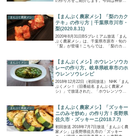
の作り方をご紹介します。今回は神奈川
県三浦市で、冬の市町村別生産量全国一
位の『大根』を紹介！まずはみずみずし
さを塩で楽しむ大根スティック、大根の
【まんぷく農家メシ】「梨のカク
まんぷく農家メシ
ベーコン炒め、...
テキ」の作り方｜千葉県市川市・
梨(2020.8.31)
2020年8月31日BSプレミアム放送「まん
ぷく農家メシ」は、千葉県市原市・旬の
「梨」が登場！こちらでは、「梨のカク
テキ」の作り方のご紹介です。梨の収穫
量・栽培面積ともに全国１位の千葉県市
川市には、多数の梨農家・梨畑・直売所
【まんぷくメシ】ホウレンソウカ
まんぷくメシ
が立ち並ぶ”大町...
レーの作り方。岐阜県岐阜市のホ
ウレンソウレシピ
2018年12月22日（初回放送） NHK「まん
ぷくメシ！（旧番組名 まんぷく農家メ
シ）」で放送された、「ホウレンソウカ
レー」の作り方をご紹介します。今回は
冬に旬を迎える、岐阜県岐阜市の『ホウ
レンソウ』を紹介！岐阜の濃くて厚いホ
【まんぷく農家メシ】「ズッキー
まんぷく農家メシ
ウレンソウで...
ニのみそ炒め」の作り方！長野県
佐久市・ズッキーニ(2018.7.7)
初回放送 2018年7月7日放送「まんぷく農
家メシ」は長野県佐久市の「ズッキー