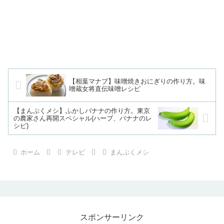
【相葉マナブ】味噌焼きおにぎりの作り方。味
噌蔵女将直伝味噌レシピ
【まんぷくメシ】ふかしバナナの作り方。東京
の農家さん再開スペシャル(ハーブ、バナナのレ
シピ)
ホーム
テレビ
まんぷくメシ
スポンサーリンク