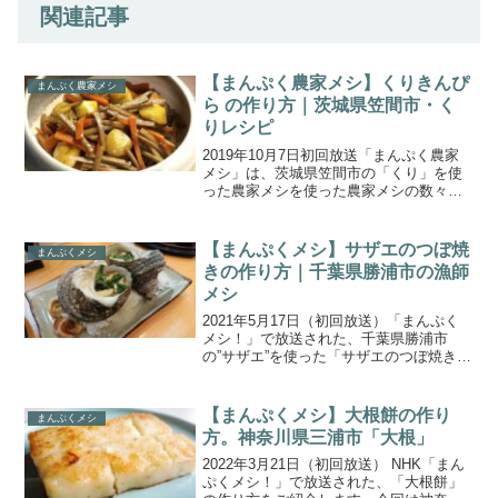
関連記事
【まんぷく農家メシ】くりきんぴ
まんぷく農家メシ
ら の作り方｜茨城県笠間市・く
りレシピ
2019年10月7日初回放送「まんぷく農家
メシ」は、茨城県笠間市の「くり」を使
った農家メシを使った農家メシの数々が
登場！こちらではきんぴらに栗が入った
「くりきんぴら」の作り方のご紹介で
す。茨城県は日本一のくりの産地です
【まんぷくメシ】サザエのつぼ焼
まんぷくメシ
が、中でも一番の生産地...
きの作り方｜千葉県勝浦市の漁師
メシ
2021年5月17日（初回放送）「まんぷく
メシ！」で放送された、千葉県勝浦市
の”サザエ”を使った「サザエのつぼ焼き」
の作り方をご紹介します。今回は千葉県
勝浦市を訪れ、日戻りカツオとサザエの
漁師メシを味わいます。日戻りカツオ
【まんぷくメシ】大根餅の作り
まんぷくメシ
は、春の黒潮にのっ...
方。神奈川県三浦市「大根」
2022年3月21日（初回放送） NHK「まん
ぷくメシ！」で放送された、「大根餅」