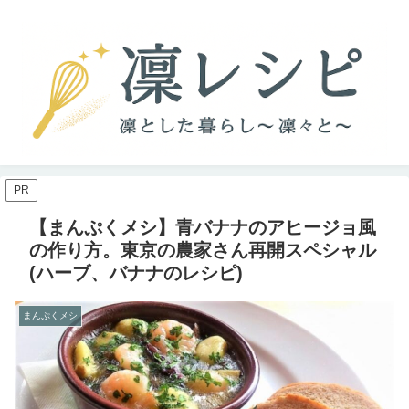
PR
【まんぷくメシ】青バナナのアヒージョ風
の作り方。東京の農家さん再開スペシャル
(ハーブ、バナナのレシピ)
まんぷくメシ