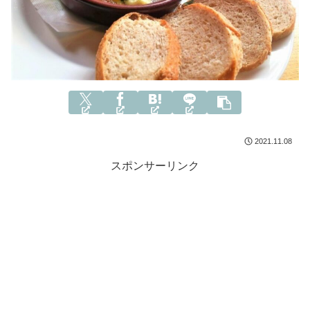
2021.11.08
スポンサーリンク