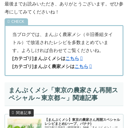
最後までお読みいただき、ありがとうございます。ぜひ参
考にしてみてくださいね！
当ブログでは、まんぷく農家メシ（※旧番組タイ
トル）で放送されたレシピを多数まとめていま
す。よろしければ合わせてご覧くださいね。
[カテゴリ]まんぷくメシは
こちら
[カテゴリ]まんぷく農家メシは
こちら
まんぷくメシ「東京の農家さん再開ス
ペシャル～東京都～」関連記事
【まんぷくメシ】東京の農家さん再開スペシャル
レシピまとめ(ハーブ、バナナ)
2021年11月8日（初回放送） NHK「まんぷくメシ！」は