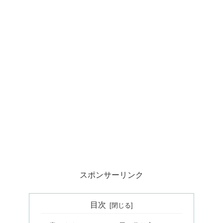
スポンサーリンク
目次