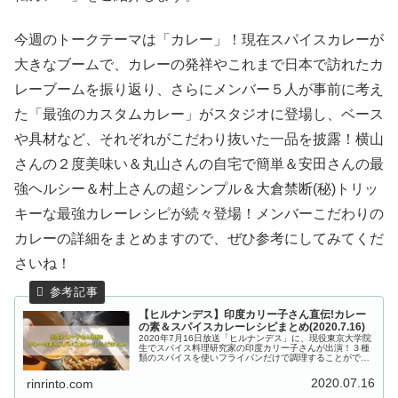
今週のトークテーマは「カレー」！現在スパイスカレーが
大きなブームで、カレーの発祥やこれまで日本で訪れたカ
レーブームを振り返り、さらにメンバー５人が事前に考え
た「最強のカスタムカレー」がスタジオに登場し、ベース
や具材など、それぞれがこだわり抜いた一品を披露！横山
さんの２度美味い＆丸山さんの自宅で簡単＆安田さんの最
強ヘルシー＆村上さんの超シンプル＆大倉禁断(秘)トリッ
キーな最強カレーレシピが続々登場！メンバーこだわりの
カレーの詳細をまとめますので、ぜひ参考にしてみてくだ
さいね！
【ヒルナンデス】印度カリー子さん直伝!カレー
の素＆スパイスカレーレシピまとめ(2020.7.16)
2020年7月16日放送「ヒルナンデス」に、現役東京大学院
生でスパイス料理研究家の印度カリー子さんが出演！３種
類のスパイスを使いフライパンだけで調理することができ
る、スパイスカレーの素からスパイスカレーのレシピ３品
を教えてくれました。こちら...
2020.07.16
rinrinto.com