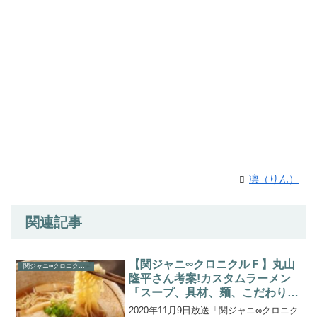
凛（りん）
関連記事
【関ジャニ∞クロニクルＦ】丸山
関ジャニ∞クロニクルＦ
隆平さん考案!カスタムラーメン
「スープ、具材、麺、こだわり」
を紹介
2020年11月9日放送「関ジャニ∞クロニク