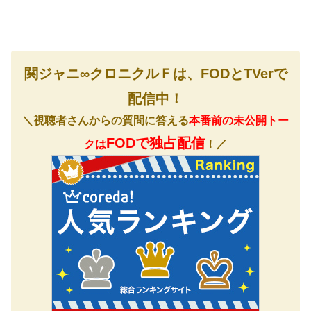
関ジャニ∞クロニクルＦは、FODとTVerで
配信中！
＼視聴者さんからの質問に答える
本番前の未公開トー
FODで独占配信
クは
！／