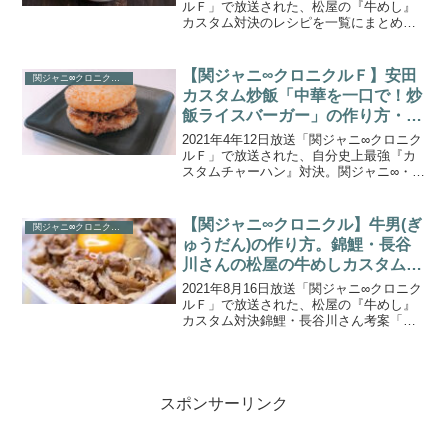
ルＦ」で放送された、松屋の『牛めし』
カスタム対決のレシピを一覧にまとめま
したのでご紹介します。今回は「４週ぶ
ち抜き！真夏のカスタムグルメＳＰ」第
２弾！人気牛丼チェーン・松屋の「牛め
【関ジャニ∞クロニクルＦ】安田
関ジャニ∞クロニクルＦ
し」をテーマに自...
カスタム炒飯「中華を一口で！炒
飯ライスバーガー」の作り方・レ
シピ
2021年4年12日放送「関ジャニ∞クロニク
ルＦ」で放送された、自分史上最強『カ
スタムチャーハン』対決。関ジャニ∞・安
田章大さんが考案したカスタムチャーハ
ンレシピ「中華を一口で！炒飯ライスバ
ーガー」の作り方をご紹介します。今回
【関ジャニ∞クロニクル】牛男(ぎ
関ジャニ∞クロニクルＦ
は関ジャニ∞の...
ゅうだん)の作り方。錦鯉・長谷
川さんの松屋の牛めしカスタムレ
シピ
2021年8月16日放送「関ジャニ∞クロニク
ルＦ」で放送された、松屋の『牛めし』
カスタム対決錦鯉・長谷川さん考案「牛
男(ぎゅうだん)」の作り方をご紹介しま
す。今回は「４週ぶち抜き！真夏のカス
タムグルメＳＰ」第２弾！人気牛丼チェ
ーン・松屋の「...
スポンサーリンク