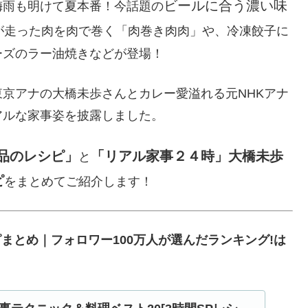
ビールに合う濃い味
梅雨も明けて夏本番！今話題の
が走った肉を肉で巻く「肉巻き肉肉」や、冷凍餃子に
ーズのラー油焼きなどが登場！
京アナの大橋未歩さんとカレー愛溢れる元NHKアナ
アルな家事姿を披露しました。
品のレシピ」
「リアル家事２４時」大橋未歩
と
ピ
をまとめてご紹介します！
ピまとめ｜フォロワー100万人が選んだランキング!は