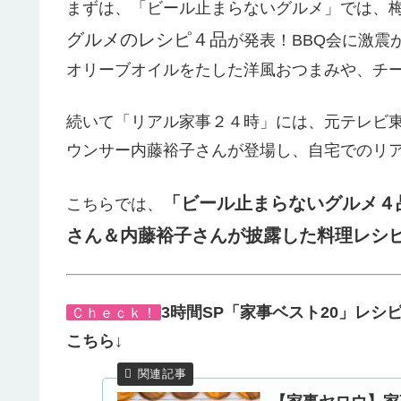
まずは、「ビール止まらないグルメ」では、
グルメのレシピ４品
が発表！BBQ会に激震
オリーブオイルをたした洋風おつまみや、チ
続いて「リアル家事２４時」には、元テレビ東
ウンサー内藤裕子さんが登場し、自宅でのリ
「ビール止まらないグルメ４
こちらでは、
さん＆内藤裕子さんが披露した料理レシ
3時間SP「家事ベスト20」レシ
Ｃｈｅｃｋ！
こちら↓