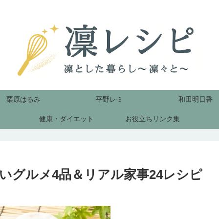
栗原はるみ
平野レミ
和田明日香
健康・ダイエット
お役立ちリンク集
いグルメ4品＆リアル家事24レシピ