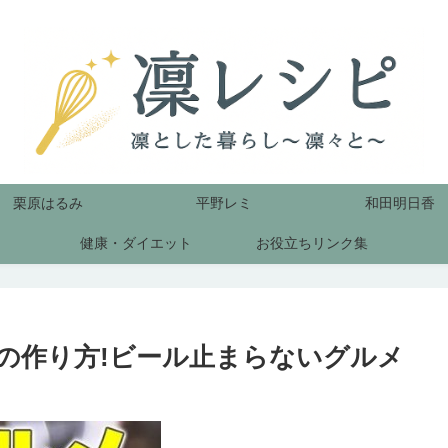
栗原はるみ
平野レミ
和田明日香
健康・ダイエット
お役立ちリンク集
の作り方!ビール止まらないグルメ