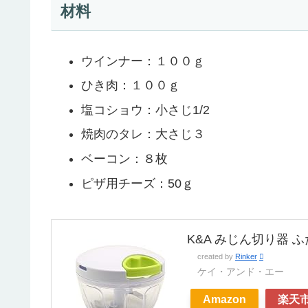
材料
ウインナー：１００ｇ
ひき肉：１００ｇ
塩コショウ：小さじ1/2
焼肉のタレ：大さじ３
ベーコン：８枚
ピザ用チーズ：50ｇ
K&A みじん切り器 
created by
Rinker
ケイ・アンド・エー
Amazon
楽天