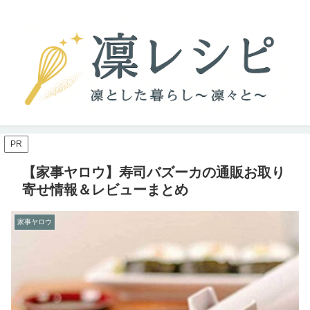
PR
【家事ヤロウ】寿司バズーカの通販お取り
寄せ情報＆レビューまとめ
家事ヤロウ