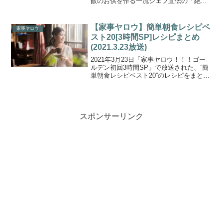
飯のお供を作る一流シェフ直伝の「絶品
ご飯のお供」５選】が紹介されました。
バカリズムさん、中丸さん、カズレーザ
ーさんの家事初心者お三方が、一流シェ
【家事ヤロウ】簡単朝食レシピベ
家事ヤロウ
フ監修の絶品ご...
スト20[3時間SP]レシピまとめ
(2021.3.23放送)
2021年3月23日「家事ヤロウ！！！ゴー
ルデン初回3時間SP」で放送された、”簡
単朝食レシピベスト20”のレシピをまとめ
ましたので、ご紹介します。家事ヤロウ
ＭＣ３人と豪華ゲストが、誰でも簡単に
作れる朝食にピッタリの料理を作りまく
る！黒木瞳...
スポンサーリンク