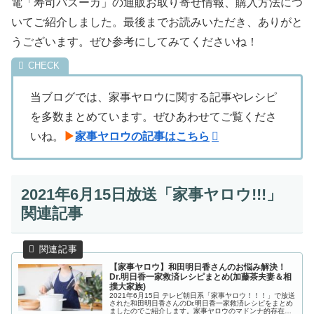
電「寿司バズーカ」の通販お取り寄せ情報、購入方法につ
いてご紹介しました。最後までお読みいただき、ありがと
うございます。ぜひ参考にしてみてくださいね！
当ブログでは、家事ヤロウに関する記事やレシピ
を多数まとめています。ぜひあわせてご覧くださ
いね。
▶
家事ヤロウの記事はこちら
2021年6月15日放送「家事ヤロウ!!!」
関連記事
【家事ヤロウ】和田明日香さんのお悩み解決！
Dr.明日香一家救済レシピまとめ(加藤茶夫妻＆相
撲大家族)
2021年6月15日 テレビ朝日系「家事ヤロウ！！！」で放送
された和田明日香さんのDr.明日香一家救済レシピをまとめ
ましたのでご紹介します。家事ヤロウのマドンナ的存在、