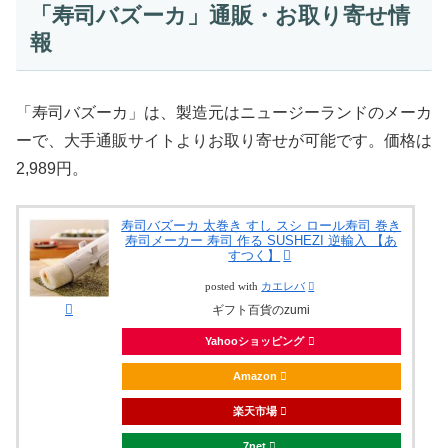
「寿司バズーカ」通販・お取り寄せ情
報
「寿司バズーカ」は、製造元はニュージーランドのメーカ
ーで、大手通販サイトよりお取り寄せが可能です。価格は
2,989円。
寿司バズーカ 太巻き すし スシ ロール寿司 巻き
寿司メーカー 寿司 作る SUSHEZI 逆輸入 【あ
すつく】
posted with
カエレバ
ギフト百貨のzumi
Yahooショッピング
Amazon
楽天市場
7net