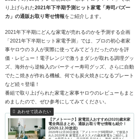
り上げられた
2021年下半期予測ヒット家電「寿司バズー
カ」の通販お取り寄せ情報
をご紹介します。
2021年下半期にどんな家電が売れるのかを予測する企画
「2021年下半期ヒット家電予測」では、プロの初心者家
事ヤロウの３人が実際に使ってみてどうだったのかを評
価・レビュー！電子レンジで激うまダシが取れる調理グッ
ズ、海外から逆輸入のパーティー寿司グッズ、さらに自動
でたこ焼きが作れる機械、何でも炭火焼きになるプレート
など続々登場！
番組で取り上げられた家電と家事ヤロウのレビューもまと
めましたので、ぜひ参考にしてみてください。
【アメトーーク】家電芸人おすすめ(2020)歳末家
電全商品まとめ、通販お取り寄せ情報も紹介！
(2020.12.30放送)
2020年12月30日放送「アメトーーク5時間SP」で放送さ
れた2020年末 家電芸人オススメの歳末家電をご紹介しま
す。土田晃之さん、品川庄司 品川さん、和牛 水田さん、