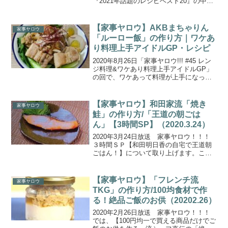
『2021年話題のレシピベスト20』の中か
ら、「アコーディオンポテト」の作り方
をご紹介します。超豪華５大女優！大竹
しのぶさん・鈴木保奈美さん・宮沢りえ
【家事ヤロウ】AKBまちゃりん
家事ヤロウ
さん・橋本...
「ルーロー飯」の作り方｜ワケあ
り料理上手アイドルGP・レシピ
2020年8月26日「家事ヤロウ!!! #45 レン
ジ料理&ワケあり料理上手アイドルGP」
の回で、ワケあって料理が上手になって
しまったアイドルが料理の腕前を披露す
る『料理うまくなっちゃったアイドルグ
ランプリ』を開催！・仕事がなくなって
【家事ヤロウ】和田家流「焼き
家事ヤロウ
アルバ...
鮭」の作り方/「王道の朝ごは
ん」【3時間SP】（2020.3.24）
2020年3月24日放送 家事ヤロウ！！！
３時間ＳＰ【和田明日香の自宅で王道朝
ごはん！】について取り上げます。こち
らでは、和田明日香さんと平野レミさん
の「王道朝ごはん」より、「焼き鮭」の
美味しい作り方についてご紹介します。
【家事ヤロウ】「フレンチ流
家事ヤロウ
【家事ヤロウ】和田...
TKG」の作り方/100均食材で作
る！絶品ご飯のお供（20202.26）
2020年2月26日放送 家事ヤロウ！！！
では、【100円均一で買える商品だけでご