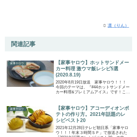
凛（りん）
関連記事
【家事ヤロウ】ホットサンドメー
家事ヤロウ
カー料理 激ウマ飯レシピ5選
(2020.8.19)
2020年8月19日放送 家事ヤロウ！！！
今回のテーマは、『#44ホットサンドメー
カー料理&プレミアムアイス』です！こち
らでは、「ホットサンドメーカーででき
る激ウマ飯５品のレシピ」をご紹介いた
します。『ホットサンドメーカー料理』
【家事ヤロウ】アコーディオンポ
家事ヤロウ
では、市販の...
テトの作り方。2021年話題のレ
シピベスト20
2021年12月28日テレビ朝日系「家事ヤロ
ウ！！！年末３時間ＳＰ」で放送された