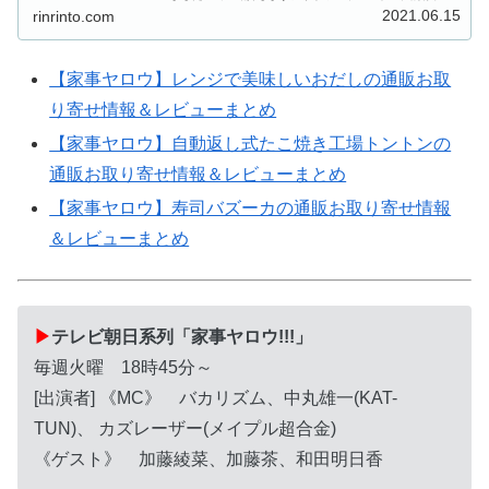
料理研究家の和田明日香さんが、加藤茶さん夫妻と大相撲
2021.06.15
rinrinto.com
大家族の料理に関する...
【家事ヤロウ】レンジで美味しいおだしの通販お取
り寄せ情報＆レビューまとめ
【家事ヤロウ】自動返し式たこ焼き工場トントンの
通販お取り寄せ情報＆レビューまとめ
【家事ヤロウ】寿司バズーカの通販お取り寄せ情報
＆レビューまとめ
▶
テレビ朝日系列「家事ヤロウ!!!」
毎週火曜 18時45分～
[出演者] 《MC》 バカリズム、中丸雄一(KAT-
TUN)、 カズレーザー(メイプル超合金)
《ゲスト》 加藤綾菜、加藤茶、和田明日香