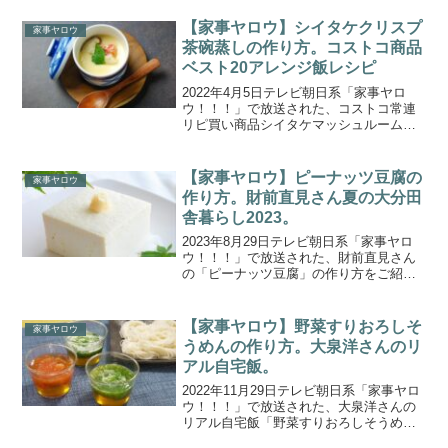
でも失敗しない”炊飯器に具材をいれて炊
くだけ”で出来る激ウマ炊き込みご飯4選
【家事ヤロウ】シイタケクリスプ
家事ヤロウ
調理！コン...
茶碗蒸しの作り方。コストコ商品
ベスト20アレンジ飯レシピ
2022年4月5日テレビ朝日系「家事ヤロ
ウ！！！」で放送された、コストコ常連
リピ買い商品シイタケマッシュルームク
リスプを使った「シイタケクリスプ茶碗
蒸し」の作り方をご紹介します。超人気
の大型倉庫店コストコに家事ヤロウ3人が
【家事ヤロウ】ピーナッツ豆腐の
家事ヤロウ
再び潜入！コストコ...
作り方。財前直見さん夏の大分田
舎暮らし2023。
2023年8月29日テレビ朝日系「家事ヤロ
ウ！！！」で放送された、財前直見さん
の「ピーナッツ豆腐」の作り方をご紹介
します。財前直見さんの夏の大分田舎暮
らし。夏野菜いっぱい！畑の大収穫や一
大イベント流しそうめんに密着！夏野菜
【家事ヤロウ】野菜すりおろしそ
家事ヤロウ
で作る超簡単にでき...
うめんの作り方。大泉洋さんのリ
アル自宅飯。
2022年11月29日テレビ朝日系「家事ヤロ
ウ！！！」で放送された、大泉洋さんの
リアル自宅飯「野菜すりおろしそうめ
ん」の作り方をご紹介します。料理上手