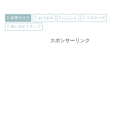
家事ヤロウ
おつまみ
にんじん
マヨネーズ
辛いポテトチップ
スポンサーリンク