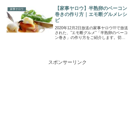
の大泉洋さんが家事ヤロウ2時間スペシャ
ルに登場し、リアル自宅飯を披露！すり
【家事ヤロウ】半熟卵のベーコン
家事ヤロウ
おろし野菜をツケ...
巻きの作り方｜エモ断グルメレシ
ピ
2020年12月2日放送の家事ヤロウ!!!で放送
された、”エモ断グルメ”「半熟卵のベーコ
ン巻き」の作り方をご紹介します。切っ
た断面が美しくて美味しいグルメ「#エモ
断」を家事ヤロウが開発！半熟卵のベー
コン巻き、超簡単フォンダンショコラ、
さらに...
スポンサーリンク