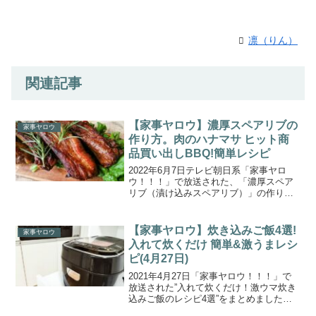
凛（りん）
関連記事
【家事ヤロウ】濃厚スペアリブの
家事ヤロウ
作り方。肉のハナマサ ヒット商
品買い出しBBQ!簡単レシピ
2022年6月7日テレビ朝日系「家事ヤロ
ウ！！！」で放送された、「濃厚スペア
リブ（漬け込みスペアリブ）」の作り方
をご紹介します。２大業務用スーパー
『業務スーパー』と『肉のハナマサ』
で、勝地涼さんと家事ヤロウ3人が話題の
【家事ヤロウ】炊き込みご飯4選!
家事ヤロウ
人気商品を買い出し！買...
入れて炊くだけ 簡単&激うまレシ
ピ(4月27日)
2021年4月27日「家事ヤロウ！！！」で
放送された”入れて炊くだけ！激ウマ炊き
込みご飯のレシピ4選”をまとめましたの
で、ご紹介します。今週は、家事初心者