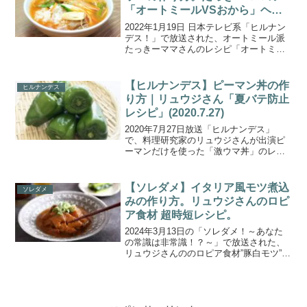
「オートミールVSおから」ヘル
シー食材対決
2022年1月19日 日本テレビ系「ヒルナン
デス！」で放送された、オートミール派
たっきーママさんのレシピ「オートミー
ルクッパ」の作り方をご紹介します。今
回の食材対決は、年末年始に食べすぎた
体をリセットする「オートミールVSおか
【ヒルナンデス】ピーマン丼の作
ヒルナンデス
ら」でヘルシ...
り方｜リュウジさん「夏バテ防止
レシピ」(2020.7.27)
2020年7月27日放送「ヒルナンデス」
で、料理研究家のリュウジさんが出演ピ
ーマンだけを使った「激ウマ丼」のレシ
ピを教えてくれました。こちらでは、リ
ュウジさんの夏バテ防止レシピ「ピーマ
ン丼」の作り方をご紹介します。夏の日
【ソレダメ】イタリア風モツ煮込
ソレダメ
焼け対策にピッタリの...
みの作り方。リュウジさんのロピ
ア食材 超時短レシピ。
2024年3月13日の「ソレダメ！～あなた
の常識は非常識！？～」で放送された、
リュウジさんののロピア食材”豚白モツ”を
使った「イタリア風モツ煮込み」の作り
方をご紹介します。爆ウケ大人気スーパ
ー「食生活ラブラブロピア」を大特集！
料理研究家リュ...