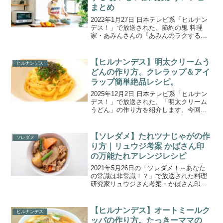
まとめ
2022年1月27日 日本テレビ系「ヒルナン
デス！」で放送された、節約の鬼 料理
家・あみんさんの『あみんのラクする！
おいしい節約おかず』レシピをまとめま
したのでご紹介します。12月13日に発売
されたばかりのあみんさんのレシピ本
【ヒルナンデス】明太クリームう
ヒルナンデス
「あみんの楽す...
どんの作り方。クレラップ＆アイ
ラップ簡単絶品レシピ。
2025年12月2日 日本テレビ系「ヒルナン
デス！」で放送された、「明太クリーム
うどん」の作り方を紹介します。今回は
「クレラップ＆アイラップ簡単絶品レシ
ピ」。ラップやポリ袋を活用して作れる
簡単＆ヘルシー料理を特集！焼かずに作
【ソレダメ】たれツナじゃがの作
ソレダメ
れる「ヘルシーハ...
り方｜リュウジ考案 かばさん印
の万能たれアレンジレシピ
2021年5月26日の「ソレダメ！～あなた
の常識は非常識！？」で放送された料理
研究家リュウジさん考案・かばさん印の
万能たれを使ったアレンジレシピ「たれ
ツナじゃが」の作り方をご紹介します。
スーパー・オリンピックの新常識では、
【ヒルナンデス】オートミールク
ヒルナンデス
料理研究家のリュウ...
ッパの作り方。たっきーママの