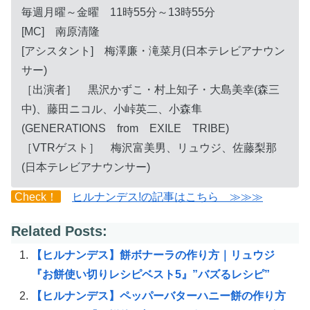
毎週月曜～金曜 11時55分～13時55分
[MC] 南原清隆
[アシスタント] 梅澤廉・滝菜月(日本テレビアナウン
サー)
［出演者］ 黒沢かずこ・村上知子・大島美幸(森三
中)、藤田ニコル、小峠英二、小森隼
(GENERATIONS from EXILE TRIBE)
［VTRゲスト］ 梅沢富美男、リュウジ、佐藤梨那
(日本テレビアナウンサー)
Check！
ヒルナンデス!の記事はこちら ≫≫≫
Related Posts:
【ヒルナンデス】餅ボナーラの作り方｜リュウジ
『お餅使い切りレシピベスト5』”バズるレシピ”
【ヒルナンデス】ペッパーバターハニー餅の作り方