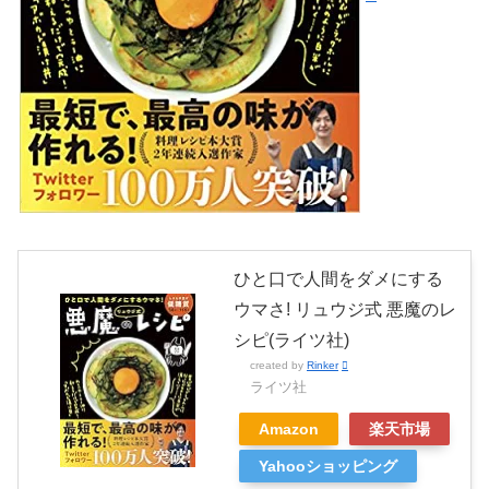
ひと口で人間をダメにする
ウマさ! リュウジ式 悪魔のレ
シピ(ライツ社)
created by
Rinker
ライツ社
Amazon
楽天市場
Yahooショッピング