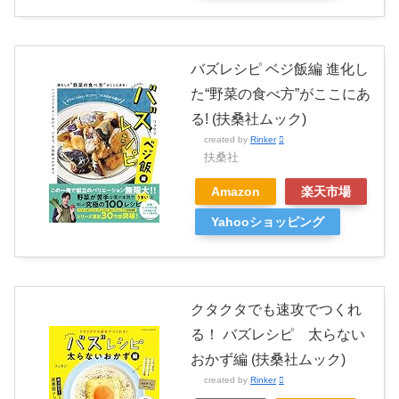
バズレシピ ベジ飯編 進化し
た“野菜の食べ方”がここにあ
る! (扶桑社ムック)
created by
Rinker
扶桑社
Amazon
楽天市場
Yahooショッピング
クタクタでも速攻でつくれ
る！ バズレシピ 太らない
おかず編 (扶桑社ムック)
created by
Rinker