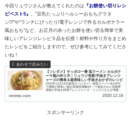
今回リュウジさんが教えてくれたのは
『お餅使い切りレシ
ピベスト5』
。”豆乳たっぷりヘルシーおもちグラタ
ン!?”や”ランチにぴったり!電子レンジで作るカルボナラー
風おもち”など、お正月の余ったお餅を使い切る簡単で美
味しいアレンジレシピ５品を伝授！材料や作り方をまとめ
たレシピをご紹介しますので、ぜひ参考にしてみてくださ
いね！
【ソレダメ】サッポロ一番 塩ラーメン カルボナ
ーラ風の作り方｜リュウジ考案!手抜きアレンジ
ャーズの簡単＆超美味しい手抜きおかずのレシピ
2020年12月16日放送のソレダメ!～激安スーパー&100均
で掃除が簡単に!超お得激安満載SP～で放送された芸能界
屈指の手抜き料理アレンジャーズ・リュウジさんが考案し
た「サッポロ一番 塩ラーメン カルボナーラ風」の作り方
2020.12.16
rinrinto.com
をご紹介します。な...
スポンサーリンク