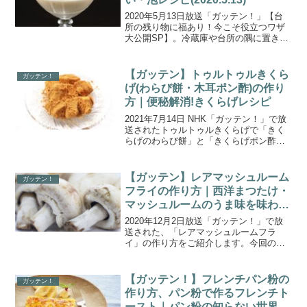
2020年5月13日放送「ガッテン！」【台
所の残り物に福あり！今こそ役立つワザ
大公開SP】。冷蔵庫や台所の隅に置き去
りにされた食材や調味料を上手く使った
アレンジ法が放送されました。こちらで
は、「泡じょうゆ（泡醤油）」の作り方
【ガッテン】トゥルトゥルきくら
ガッテン！
についてご紹介し...
げ(わらび餅・木耳ポン酢)の作り
方｜便秘解消!きくらげレシピ
2021年7月14日 NHK「ガッテン！」で放
送されたトゥルトゥルきくらげで「きく
らげのわらび餅」と「きくらげポン酢」
の作り方をご紹介します。今週のガッテ
ンでは、大注目の”謎のきのこ”きくらげを
取り上げました。きくらげは全食品の中
【ガッテン】レアマッシュルーム
ガッテン！
で不溶性食...
フライの作り方｜西洋まつたけ・
マッシュルームのうま味を味わう
レシピ
2020年12月2日放送「ガッテン！」で放
送された、「レアマッシュルームフラ
イ」の作り方をご紹介します。今回の放
送では、冬においしいキノコの中から別
名”西洋まつたけ”とも呼ばれるマッシュル
ームを取り上げ、調べてみたら見えてき
【ガッテン！】フレンチパン粉の
ガッテン！
たマッシュルーム...
作り方、パン粉で作るフレンチト
ースト｜パン粉の知らない世界