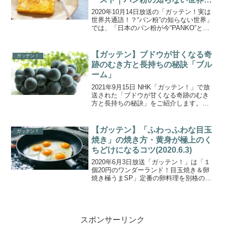
絶品レシピ
2020年10月14日放送の「ガッテン！実は
世界共通語！？“パン粉”の知らない世界」
では、「日本のパン粉が今“PANKO”とし
て世界で大人気！そのワケは？」を放
送。日本の食文化とともに独自の進化を
遂げたPANKOの“知られざる世界”のルー
【ガッテン】ブドウが甘くなる奇
ガッテン！
ツ...
跡のむき方と長持ちの秘訣「ブル
ーム」
2021年9月15日 NHK「ガッテン！」で放
送された「ブドウが甘くなる奇跡のむき
方と長持ちの秘訣」をご紹介します。今
回のテーマは、【ブドウ３大ミステリ
ー 知ればおいしさ別次元！】むき方を
少し変えるだけでブドウが甘くなるとい
【ガッテン】「ふわっふわな目玉
ガッテン！
う農家さんもびっ...
焼き」の焼き方・黄身が極上のく
ちどけになるコツ(2020.6.3)
2020年6月3日放送「ガッテン！」は「１
個20円のワンダーランド！目玉焼き＆卵
焼き極うまSP」定番の卵料理を別格のう
まさに変える裏ワザを特集！こちらで
は、割り方を変えるだけで、目玉焼きの
黄身が極上のくちどけになる！という
「ふわっふわな目玉...
スポンサーリンク