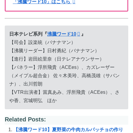
「沸騰ワード10」はこちら
日本テレビ系列『
沸騰ワード10
』
【司会】設楽統（バナナマン）
【沸騰リーダー】日村勇紀（バナナマン）
【進行】岩田絵里奈（日テレアナウンサー）
【パネラー】浮所飛貴（ACEes）、カズレーザー
（メイプル超合金） 佐々木美玲、高橋茂雄（サバン
ナ）、出川哲朗
【VTR出演者】當真あみ、浮所飛貴（ACEes）、さ
や香、宮城明弘 ほか
Related Posts:
【沸騰ワード10】夏野菜の牛肉カルパッチョの作り