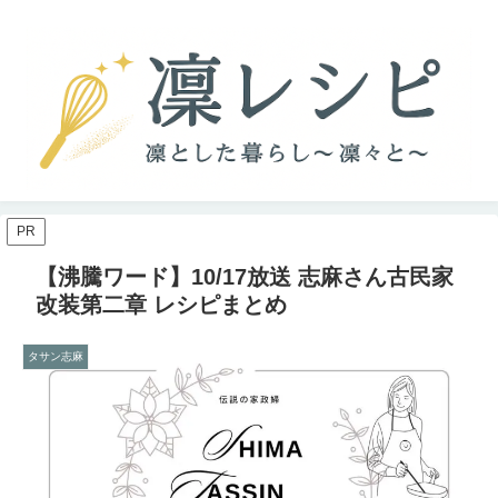
PR
【沸騰ワード】10/17放送 志麻さん古民家
改装第二章 レシピまとめ
タサン志麻