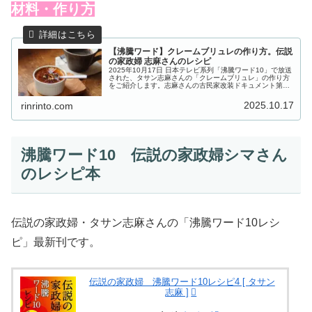
材料・作り方
【沸騰ワード】クレームブリュレの作り方。伝説
の家政婦 志麻さんのレシピ
2025年10月17日 日本テレビ系列「沸騰ワード10」で放送
された、タサン志麻さんの「クレームブリュレ」の作り方
をご紹介します。志麻さんの古民家改装ドキュメント第二
章！志麻さん念願の図書館が完成し、今回は築120年台所
再建で300kg古材...
2025.10.17
rinrinto.com
沸騰ワード10 伝説の家政婦シマさん
のレシピ本
伝説の家政婦・タサン志麻さんの「沸騰ワード10レシ
ピ」最新刊です。
伝説の家政婦 沸騰ワード10レシピ4 [ タサン
志麻 ]