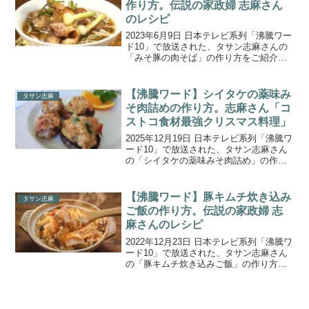
作り方。伝説の家政婦 志麻さん
のレシピ
2023年6月9日 日本テレビ系列「沸騰ワー
ド10」で放送された、タサン志麻さんの
「みそ豚の肉そば」の作り方をご紹介し
ます。伝説の家政婦 志麻さんがお引っ越
し！昭和から時が止まった古民家の新居
改装プロジェクトが始動！竹筒に入れて
【沸騰ワード】シイタケの薬味み
タサン志麻
焼くだけシー...
そ肉詰めの作り方。志麻さん「コ
ストコ食材最強クリスマス料理」
2025年12月19日 日本テレビ系列「沸騰ワ
ード10」で放送された、タサン志麻さん
の「シイタケの薬味みそ肉詰め」の作り
方をご紹介します。今回は、矢田亜希子
さんと伝説の家政婦志麻さんの『伝説の
家政婦志麻さんコストコ料理祭り！アレ
【沸騰ワード】豚キムチ炊き込み
タサン志麻
ンジ14連発...
ご飯の作り方。伝説の家政婦 志
麻さんのレシピ
2022年12月23日 日本テレビ系列「沸騰ワ
ード10」で放送された、タサン志麻さん
の「豚キムチ炊き込みご飯」の作り方を
ご紹介します。伝説の家政婦 志麻さんが
北村匠海さん＆當真あみさん＆なすなか
にしさんに渾身のクリスマス料理を披
露！とろとろ...