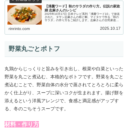
【沸騰ワード】秋のサラダの作り方。伝説の家政
婦 志麻さんのレシピ
2025年10月17日 日本テレビ系列「沸騰ワード10」で放送
された、タサン志麻さんの柿と鯛、マイタケで作る「秋の
サラダ」の作り方をご紹介します。志麻さんの古民家改装
ドキュメント第二章！志麻さん念願の図書館が完成し、今
回は築120年台所再建...
2025.10.17
rinrinto.com
野菜丸ごとポトフ
丸鶏からじっくりと旨みを引き出し、根菜や白菜といった
野菜を丸ごと煮込む、本格的なポトフです。野菜を丸ごと
煮込むことで、野菜自体の水分で蒸されてとろとろに柔ら
かく仕上がり、スープに深いコクが生まれます。揚げ餅を
添えるという洋風アレンジで、食感と満足感がアップす
る、冬のごちそうスープです。
材料・作り方