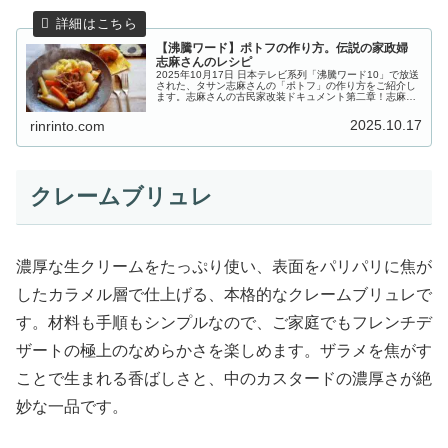
【沸騰ワード】ポトフの作り方。伝説の家政婦
志麻さんのレシピ
2025年10月17日 日本テレビ系列「沸騰ワード10」で放送
された、タサン志麻さんの「ポトフ」の作り方をご紹介し
ます。志麻さんの古民家改装ドキュメント第二章！志麻さ
ん念願の図書館が完成し、今回は築120年台所再建で
300kg古材運搬。力仕...
2025.10.17
rinrinto.com
クレームブリュレ
濃厚な生クリームをたっぷり使い、表面をパリパリに焦が
したカラメル層で仕上げる、本格的なクレームブリュレで
す。材料も手順もシンプルなので、ご家庭でもフレンチデ
ザートの極上のなめらかさを楽しめます。ザラメを焦がす
ことで生まれる香ばしさと、中のカスタードの濃厚さが絶
妙な一品です。