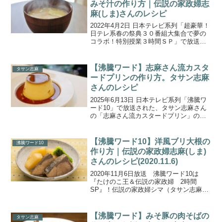
みそ汁の作り方｜伝説の家政婦志
麻(しま)さんのレシピ
2022年4月2日 日本テレビ系列「超豪華！
日テレ系春の祭典３０番組大集合で夢の
コラボ！特別授業３時間ＳＰ」で放送さ
れた、タサン志麻さんの「野菜のみそ
汁」の作り方をご紹介します。日テレ系
の「嗚呼!!みんなの動物園（I LOVE みん
【沸騰ワード】志麻さん流カスタ
タサン志麻
なのどう...
ードプリンの作り方。タサン志麻
さんのレシピ
2025年6月13日 日本テレビ系列「沸騰ワ
ード10」で放送された、タサン志麻さん
の「志麻さん流カスタードプリン」の作
り方をご紹介します。志麻さん一家の新
居改装ドキュメント！築120年の新居改装
は、フランス風図書館に200㎏インテリア
【沸騰ワード10】洋風ブリ大根の
沸騰ワード10
が到着...
作り方｜伝説の家政婦志麻(しま)
さんのレシピ(2020.11.6)
2020年11月6日放送 沸騰ワード10は
『たけのこ王＆伝説の家政婦 2時間
SP』！伝説の家政婦シマ（タサン志麻）
さんがＶ６・井ノ原快彦さんを直撃し、
イノッチも「人生で食べた中でNo.1」と
豪語した簡単手作りコロッケの作り方&ブ
【沸騰ワード】みそ豚の肉そばの
タサン志麻
リ大根を洋風...