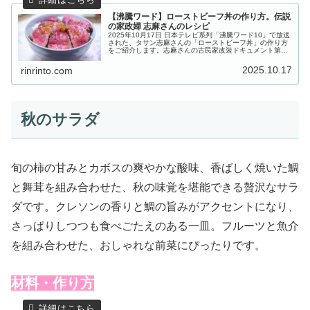
【沸騰ワード】ローストビーフ丼の作り方。伝説
の家政婦 志麻さんのレシピ
2025年10月17日 日本テレビ系列「沸騰ワード10」で放送
された、タサン志麻さんの「ローストビーフ丼」の作り方
をご紹介します。志麻さんの古民家改装ドキュメント第二
章！志麻さん念願の図書館が完成し、今回は築120年台所
再建で300kg古材...
2025.10.17
rinrinto.com
秋のサラダ
旬の柿の甘みとカボスの爽やかな酸味、香ばしく焼いた鯛
と舞茸を組み合わせた、秋の味覚を堪能できる贅沢なサラ
ダです。クレソンの香りと鯛の旨みがアクセントになり、
さっぱりしつつも食べごたえのある一皿。フルーツと魚介
を組み合わせた、おしゃれな前菜にぴったりです。
材料・作り方