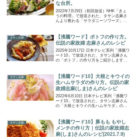
な台所。
2022年7月29日（初回放送）NHK「きょ
うの料理」で放送された、タサン志麻さ
んより教わる「サラダニーソワーズ」の
作り方をご紹介します。伝説の家政婦と
呼ばれるタサン志麻さんが、料理をもっ
と気楽に楽しむコツを伝授してくれるシ
【沸騰ワード】ポトフの作り方。
タサン志麻
リーズ『タサン志...
伝説の家政婦 志麻さんのレシピ
2025年10月17日 日本テレビ系列「沸騰ワ
ード10」で放送された、タサン志麻さん
の「ポトフ」の作り方をご紹介します。
志麻さんの古民家改装ドキュメント第二
章！志麻さん念願の図書館が完成し、今
回は築120年台所再建で300kg古材運搬。
【沸騰ワード10】大根とキウイの
タサン志麻
力仕...
生ハムサラダの作り方。伝説の家
政婦志麻(しま)さんのレシピ
2022年6月10日 日本テレビ系列「沸騰ワ
ード10」で放送された、タサン志麻さん
の「大根とキウイの生ハムサラダ」の作
り方をご紹介します。伝説の家政婦 志麻
さんがサバンナ高橋さんの北欧風別荘で
スゴ技連発！トマトとクズ野菜で出来る
【沸騰ワード10】豚もも もやし
タサン志麻
簡単ハヤシラ...
メンチの作り方｜伝説の家政婦志
麻(しま)さんのレシピ(2021.7.9)