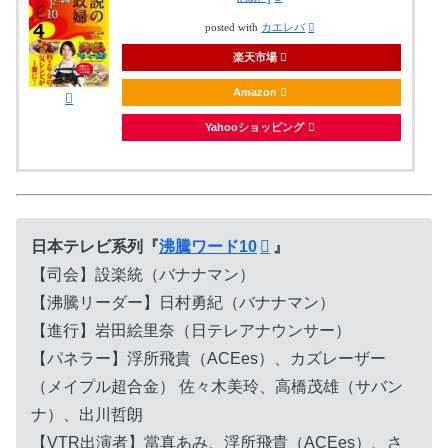
posted with
カエレバ
楽天市場
Amazon
Yahooショッピング
日本テレビ系列『
沸騰ワード10
』
【司会】設楽統（バナナマン）
【沸騰リーダー】日村勇紀（バナナマン）
【進行】岩田絵里奈（日テレアナウンサー）
【パネラー】浮所飛貴（ACEes）、カズレーザー
（メイプル超合金） 佐々木美玲、高橋茂雄（サバン
ナ）、出川哲朗
【VTR出演者】當真あみ、浮所飛貴（ACEes）、さ