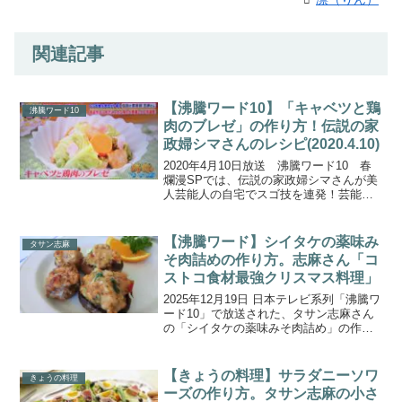
関連記事
【沸騰ワード10】「キャベツと鶏
沸騰ワード10
肉のブレゼ」の作り方！伝説の家
政婦シマさんのレシピ(2020.4.10)
2020年4月10日放送 沸騰ワード10 春
爛漫SPでは、伝説の家政婦シマさんが美
人芸能人の自宅でスゴ技を連発！芸能人
３人組のために絶品料理全15品を披露し
ました！こちらでは、キャベツが美味し
い料理志麻さん特製「キャベツと鶏肉の
【沸騰ワード】シイタケの薬味み
タサン志麻
ブレゼ」の作...
そ肉詰めの作り方。志麻さん「コ
ストコ食材最強クリスマス料理」
2025年12月19日 日本テレビ系列「沸騰ワ
ード10」で放送された、タサン志麻さん
の「シイタケの薬味みそ肉詰め」の作り
方をご紹介します。今回は、矢田亜希子
さんと伝説の家政婦志麻さんの『伝説の
家政婦志麻さんコストコ料理祭り！アレ
【きょうの料理】サラダニーソワ
きょうの料理
ンジ14連発...
ーズの作り方。タサン志麻の小さ