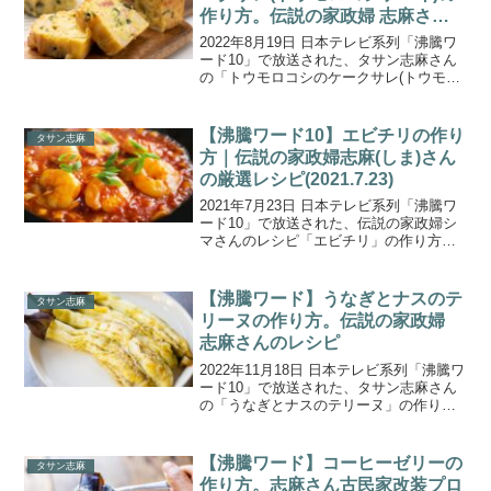
作り方。伝説の家政婦 志麻さん
のレシピ
2022年8月19日 日本テレビ系列「沸騰ワ
ード10」で放送された、タサン志麻さん
の「トウモロコシのケークサレ(トウモロ
コシケーキ)」の作り方をご紹介します。
伝伝説の家政婦 志麻さんが二宮和也さん
＆奈緒さんのリクエストに応え激ウマ料
【沸騰ワード10】エビチリの作り
タサン志麻
理披露！...
方｜伝説の家政婦志麻(しま)さん
の厳選レシピ(2021.7.23)
2021年7月23日 日本テレビ系列「沸騰ワ
ード10」で放送された、伝説の家政婦シ
マさんのレシピ「エビチリ」の作り方を
ご紹介します。レシピ本累計150万冊の大
ヒット中の”伝説の家政婦シマさん”ことタ
サン志麻（しま）さん。これまでに番組
【沸騰ワード】うなぎとナスのテ
タサン志麻
で披露...
リーヌの作り方。伝説の家政婦
志麻さんのレシピ
2022年11月18日 日本テレビ系列「沸騰ワ
ード10」で放送された、タサン志麻さん
の「うなぎとナスのテリーヌ」の作り方
をご紹介します。伝説の家政婦 志麻さん
が前田敦子さん＆趣里さんのリクエスト
に応え、秋の新食材を使った絶品満腹料
【沸騰ワード】コーヒーゼリーの
タサン志麻
理を連発！...
作り方。志麻さん古民家改装プロ