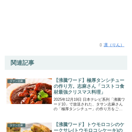
凛（りん）
関連記事
【沸騰ワード】極厚タンシチュー
タサン志麻
の作り方。志麻さん「コストコ食
材最強クリスマス料理」
2025年12月19日 日本テレビ系列「沸騰ワ
ード10」で放送された、タサン志麻さん
の「極厚タンシチュー」の作り方をご紹
介します。今回は、矢田亜希子さんと伝
説の家政婦志麻さんの『伝説の家政婦志
麻さんコストコ料理祭り！アレンジ14連
【沸騰ワード】トウモロコシのケ
タサン志麻
発クリスマ...
ークサレ(トウモロコシケーキ)の