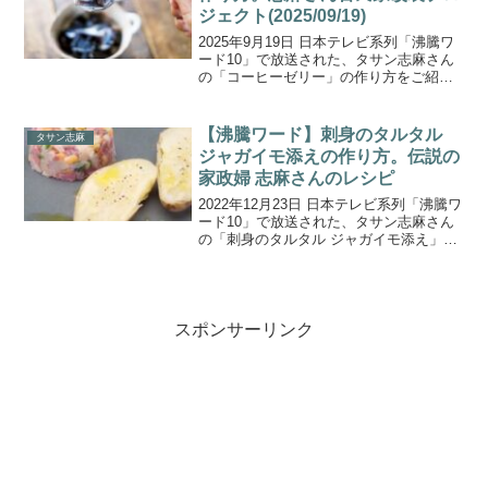
ジェクト(2025/09/19)
2025年9月19日 日本テレビ系列「沸騰ワ
ード10」で放送された、タサン志麻さん
の「コーヒーゼリー」の作り方をご紹介
します。志麻さん一家の新居改装ドキュ
メント！東京離れて田舎暮らし。築120年
の古民家を再生中！今回は土屋アンナさ
【沸騰ワード】刺身のタルタル
タサン志麻
んとタイム...
ジャガイモ添えの作り方。伝説の
家政婦 志麻さんのレシピ
2022年12月23日 日本テレビ系列「沸騰ワ
ード10」で放送された、タサン志麻さん
の「刺身のタルタル ジャガイモ添え」の
作り方をご紹介します。伝説の家政婦 志
麻さんが北村匠海さん＆當真あみさん＆
なすなかにしさんに渾身のクリスマス料
理を披露...
スポンサーリンク