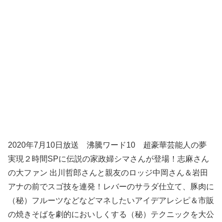
2020年7月10日放送 沸騰ワード10 超豪華芸能人の夢
実現２時間SPに伝説の家政婦シマさんが登場！志麻さん
の大ファン 出川哲郎さんと親友のロッジ中岡さん＆岩田
アナの前でスゴ技を連発！レバーのサラダ仕立て、豚肉に
（秘）フルーツなどなどマネしたいアイデアレシピ＆市販
の焼きそばを劇的においしくする（秘）テクニックを大公