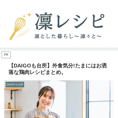
PR
【DAIGOも台所】外食気分!たまにはお洒
落な鶏肉レシピまとめ。
DAIGOも台所