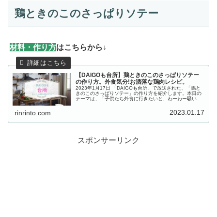
鶏ときのこのさっぱりソテー
材
料・作り方
はこちらから↓
【DAIGOも台所】鶏ときのこのさっぱりソテー
の作り方。外食気分!お洒落な鶏肉レシピ。
2023年1月17日 「DAIGOも台所」で放送された、「鶏と
きのこのさっぱりソテー」の作り方を紹介します。本日の
テーマは、「子供たち外食に行きたいと、わーわー騒いで
いますがうちの懐事情だと月1が限界です。外食気分を味
わえる定番以外の鶏肉料...
2023.01.17
rinrinto.com
スポンサーリンク