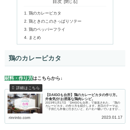
目次
鶏のカレーピカタ
鶏ときのこのさっぱりソテー
鶏のペッパーフライ
まとめ
鶏のカレーピカタ
材
料・作り方
はこちらから↓
【DAIGOも台所】鶏のカレーピカタの作り方。
外食気分!お洒落な鶏肉レシピ。
2023年1月17日 「DAIGOも台所」で放送された、「鶏の
カレーピカタ」の作り方を紹介します。本日のテーマは、
「子供たち外食に行きたいと、わーわー騒いでいますがう
ちの懐事情だと月1が限界です。外食気分を味わえる定番
以外の鶏肉料理知りたい...
2023.01.17
rinrinto.com