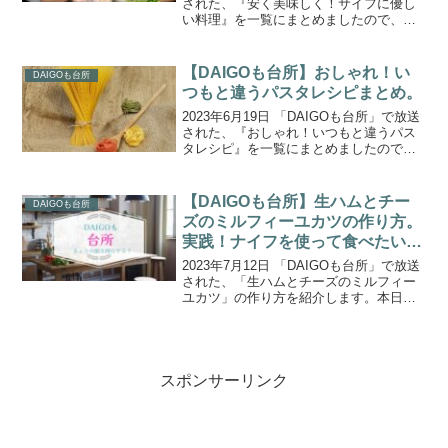
された、『安く美味しく！サイフに優し
い料理』を一覧にまとめましたので、ご
紹介します。本日のテーマは『安く美味
しく！サイフに優しい！』。プロが考え
た超美味しい本日の推し料理は、「卵と
【DAIGOも台所】おしゃれ！い
DAIGOも台所
トマトの炒め...
つもと違うパスタレシピまとめ。
2023年6月19日 「DAIGOも台所」で放送
された、『おしゃれ！いつもと違うパス
タレシピ』を一覧にまとめましたので、
ご紹介します。本日のテーマは『おしゃ
れ！いつもと違うパスタ』。「両親が上
京してきます。田舎では食べられないよ
【DAIGOも台所】生ハムとチー
DAIGOも台所
うなカッコい...
ズのミルフィーユカツの作り方。
実践！ナイフを使って食べたい料
理。
2023年7月12日 「DAIGOも台所」で放送
された、「生ハムとチーズのミルフィー
ユカツ」の作り方を紹介します。本日の
テーマは『実践！ナイフを使って食べた
い料理』。「うちの父は、パスタもケー
キも何でもお箸で食べます。母から聞い
たのですが、...
スポンサーリンク