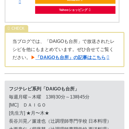
Yahooショッピング
当ブログでは、「DAIGOも台所」で放送されたレ
シピを他にもまとめています。ぜひ合せてご覧く
ださい。
▶
「DAIGOも台所」の記事はこちら
フジテレビ系列「DAIGOも台所」
毎週月曜～木曜 13時30分～13時45分
[MC] ＤＡＩＧＯ
[先生方] ★月〜木★
長谷川晃／簾達也（辻調理師専門学校 日本料理）