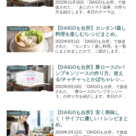
2022年11月16日 「DAIGOも台所」で放
送された、「あじのトマト油淋」の作り
方を紹介します。本日のテーマは、
「DAIGOさん、その後、お魚さばいてい
ますか？私はすっかりご無沙汰してい
て、やり方すら忘れてしまいました！」
【DAIGOも台所】カンタン!蒸し
DAIGOも台所
というお悩みに...
料理を楽しむ!レシピまとめ。
2022年9月1日 「DAIGOも台所」で放送
された、『カンタン！蒸し料理』を一覧
にまとめましたので、ご紹介します。本
日のテーマは、「先日、人生初のせいろ
を買いました。温野菜から始めてみまし
たが、味が濃くなって感動！今後、蒸し
【DAIGOも台所】豚ロースのパ
DAIGOも台所
料理を極めたい...
ンプキンソースの作り方。使え
る!チャチャっとかぼちゃレシ
ピ。
2022年9月19日 「DAIGOも台所」で放送
された、「豚ロースのパンプキンソー
ス」の作り方を紹介します。本日のテー
マは、「私にはトラウマがあります！か
ぼちゃが硬くて、指を切ってしまい、以
来かぼちゃ料理を封印しています。こん
【DAIGOも台所】安く美味し
DAIGOも台所
な私を救ってく...
く！サイフに優しい！レシピまと
め。
2024年3月12日 「DAIGOも台所」で放送