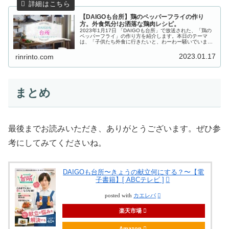
【DAIGOも台所】鶏のペッパーフライの作り
方。外食気分!お洒落な鶏肉レシピ。
2023年1月17日 「DAIGOも台所」で放送された、「鶏の
ペッパーフライ」の作り方を紹介します。本日のテーマ
は、「子供たち外食に行きたいと、わーわー騒いでいます
がうちの懐事情だと月1が限界です。外食気分を味わえる
定番以外の鶏肉料理知りた...
2023.01.17
rinrinto.com
まとめ
最後までお読みいただき、ありがとうございます。ぜひ参
考にしてみてくださいね。
DAIGOも台所〜きょうの献立何にする？〜【電
子書籍】[ ABCテレビ ]
posted with
カエレバ
楽天市場
Amazon