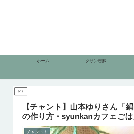
ホーム
タサン志麻
PR
【チャント】山本ゆりさん「絹
の作り方・syunkanカフェごはんの
チャント！