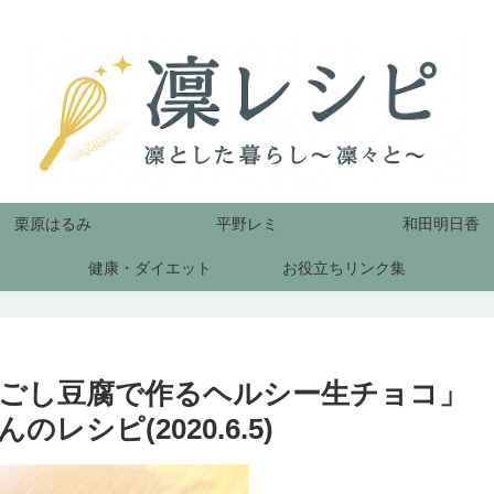
栗原はるみ
平野レミ
和田明日香
健康・ダイエット
お役立ちリンク集
ごし豆腐で作るヘルシー生チョコ」
レシピ(2020.6.5)