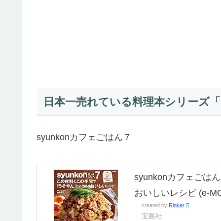
日本一売れている料理本シリーズ「s
syunkonカフェごはん７
syunkonカフェご
おいしいレシピ (e-MO
created by
Rinker
宝島社