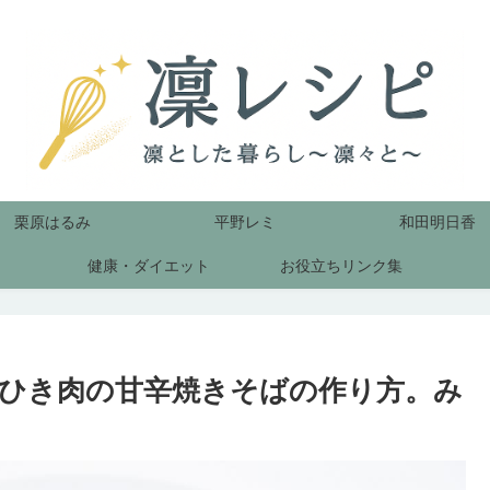
栗原はるみ
平野レミ
和田明日香
健康・ダイエット
お役立ちリンク集
ひき肉の甘辛焼きそばの作り方。み