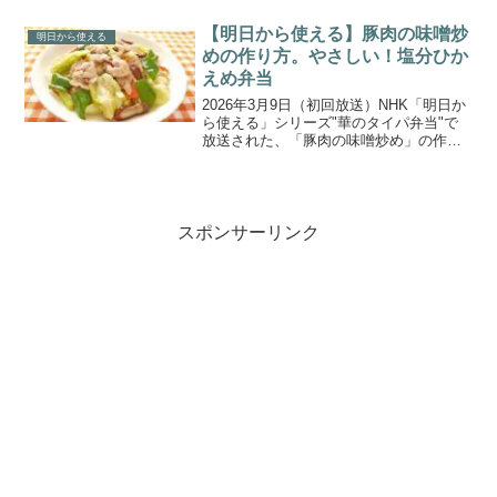
ます。きのこが主役の驚きテクが大集
合！今回は、食物学の専門家フレンチシ
【明日から使える】豚肉の味噌炒
明日から使える
ェフが教える...
めの作り方。やさしい！塩分ひか
えめ弁当
2026年3月9日（初回放送）NHK「明日か
ら使える」シリーズ"華のタイパ弁当"で
放送された、「豚肉の味噌炒め」の作り
方をご紹介します。今回のテーマは「華
のタイパ弁当」第5弾、やさしい塩分ひか
えめ弁当！見た目の美しさと時短を両立
させるアイデ...
スポンサーリンク