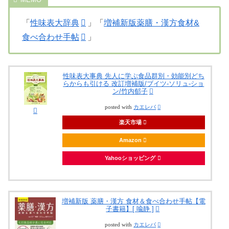
「
性味表大辞典
」「
増補新版薬膳・漢方食材&
食べ合わせ手帖
」
性味表大事典 先人に学ぶ食品群別・効能別どち
らからも引ける 改訂増補版/ブイツ-ソリュ-ショ
ン/竹内郁子
posted with
カエレバ
楽天市場
Amazon
Yahooショッピング
増補新版 薬膳・漢方 食材＆食べ合わせ手帖【電
子書籍】[ 喩静 ]
posted with
カエレバ