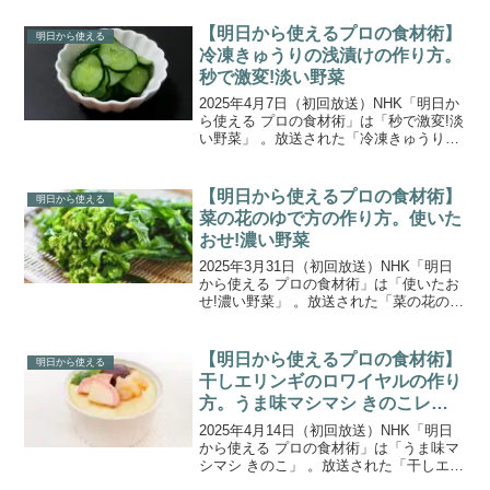
のテーマは「華のタイパ弁当」第7弾、ア
イデア満載のパン弁当。見た目の華やか
【明日から使えるプロの食材術】
明日から使える
さと時短を両立...
冷凍きゅうりの浅漬けの作り方。
秒で激変!淡い野菜
2025年4月7日（初回放送）NHK「明日か
ら使える プロの食材術」は「秒で激変!淡
い野菜」 。放送された「冷凍きゅうりの
浅漬け」の作り方をご紹介します。淡色
野菜が主役の今回の「プロの食材術」で
は、驚きのテクニックが続々登場。いつ
【明日から使えるプロの食材術】
明日から使える
もの野菜が...
菜の花のゆで方の作り方。使いた
おせ!濃い野菜
2025年3月31日（初回放送）NHK「明日
から使える プロの食材術」は「使いたお
せ!濃い野菜」 。放送された「菜の花のゆ
で方」の作り方をご紹介します。カボチ
ャがラクに割れて、ピーマンの種までお
いしく食べられる⁉ 今回の「プロの食材
【明日から使えるプロの食材術】
明日から使える
術」は“...
干しエリンギのロワイヤルの作り
方。うま味マシマシ きのこレシ
ピ
2025年4月14日（初回放送）NHK「明日
から使える プロの食材術」は「うま味マ
シマシ きのこ」 。放送された「干しエリ
ンギのロワイヤル」の作り方をご紹介し