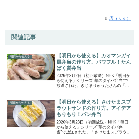
凛（りん）
関連記事
【明日から使える】カオマンガイ
明日から使える
風弁当の作り方。パワフル！たん
ぱく質弁当
2026年2月2日（初回放送）NHK「明日か
ら使える」シリーズ"華のタイパ弁当"で
放送された、きじまりゅうたさんの「カ
オマンガイ風弁当」の作り方をご紹介し
ます。今回のテーマは 、見た目が美しく
時短（タイパ）にもつながる、筋肉づく
【明日から使える】さけたまスプ
明日から使える
りにうれしい...
ラウトサンドの作り方。アイデア
もりもり！パン弁当
2026年3月23日（初回放送）NHK「明日
から使える」シリーズ"華のタイパ弁
当"で放送された、「さけたまスプラウト
サンド」の作り方をご紹介します。今回