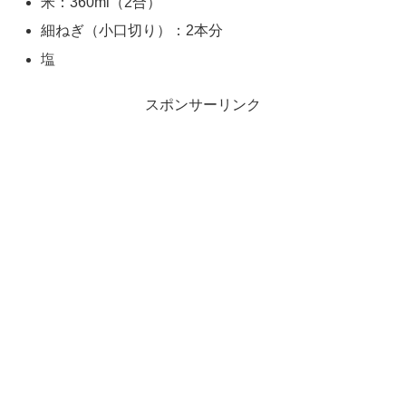
米：360ml（2合）
細ねぎ（小口切り）：2本分
塩
スポンサーリンク