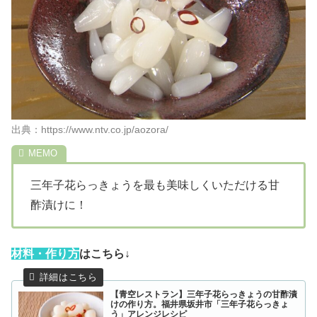
出典：https://www.ntv.co.jp/aozora/
三年子花らっきょうを最も美味しくいただける甘
酢漬けに！
材
料・作り方
はこちら↓
【青空レストラン】三年子花らっきょうの甘酢漬
けの作り方。福井県坂井市「三年子花らっきょ
う」アレンジレシピ