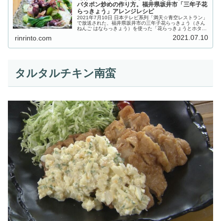
バタポン炒めの作り方。福井県坂井市「三年子花
らっきょう」アレンジレシピ
2021年7月10日 日本テレビ系列「満天☆青空レストラン」
で放送された、福井県坂井市の三年子花らっきょう（さん
ねんご はならっきょう）を使った「花らっきょうとホタル
イカのバタポン炒め」の作り方をご紹介します。今回の食
2021.07.10
rinrinto.com
材「三年子（さんねんご...
タルタルチキン南蛮