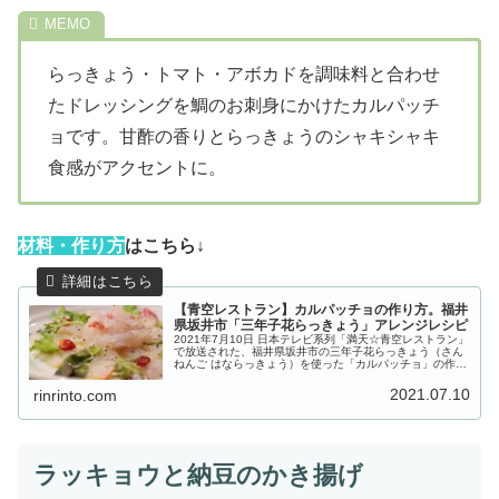
らっきょう・トマト・アボカドを調味料と合わせ
たドレッシングを鯛のお刺身にかけたカルパッチ
ョです。甘酢の香りとらっきょうのシャキシャキ
食感がアクセントに。
材
料・作り方
はこちら↓
【青空レストラン】カルパッチョの作り方。福井
県坂井市「三年子花らっきょう」アレンジレシピ
2021年7月10日 日本テレビ系列「満天☆青空レストラン」
で放送された、福井県坂井市の三年子花らっきょう（さん
ねんご はならっきょう）を使った「カルパッチョ」の作り
方をご紹介します。今回の食材「三年子（さんねんご）花
らっきょう」は、日本海...
2021.07.10
rinrinto.com
ラッキョウと納豆のかき揚げ