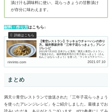
漬け汁も調味料に使い、花らっきょうの甘酢漬け
が存分に味わえます。
材
料・作り方
はこちら↓
【青空レストラン】ラッキョウチャーハンの作り
方。福井県坂井市「三年子花らっきょう」アレン
ジレシピ
2021年7月10日 日本テレビ系列「満天☆青空レストラン」
で放送された、福井県坂井市の三年子花らっきょう（さん
ねんご はならっきょう）を使った「ラッキョウチャーハ
ン」の作り方をご紹介します。今回の食材「三年子（さん
2021.07.10
rinrinto.com
ねんご）花らっきょう」は...
まとめ
満天☆青空レストランで放送された「三年子花らっきょう
を使ったアレンジレシピ」をご紹介しました。最後までお
読みいただき、ありがとうございます。ぜひ参考にしてみ