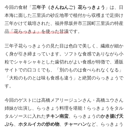
今回の食材「
三年子（さんねんご）花らっきょう
」は、日
本海に面した三里浜の砂丘地帯で植付から収穫まで足掛け
三年かけて栽培された、福井県坂井市​三国町三里浜の特産
品
「花らっきょ」を使った甘漬
です。
三年子花らっきょうの見た目は色白で美しく、繊維が細か
く身が引き締まっています。ソフトな食感でありながら小
粒でシャキシャキとした歯切れがよい食感が特徴で、通販
サイトでの口コミでも、「別のものは食べられなくなる」
「大粒のものとは味も食感も違う」と絶賛のらっきょうで
す。
今回のゲストには高橋メアリージュンさん・高橋ユウさん
姉妹が出演し、らっきょう料理を堪能！らっきょうをタル
タルソースに入れた
チキン南蛮
、らっきょうの
かき揚げ天
ぷら
、
ホタルイカの炒め物
、
チャーハン
など、らっきょう