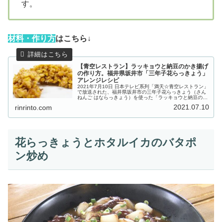
す。
材
料・作り方
はこちら↓
【青空レストラン】ラッキョウと納豆のかき揚げ
の作り方。福井県坂井市「三年子花らっきょう」
アレンジレシピ
2021年7月10日 日本テレビ系列「満天☆青空レストラン」
で放送された、福井県坂井市の三年子花らっきょう（さん
ねんご はならっきょう）を使った「ラッキョウと納豆のか
き揚げ」の作り方をご紹介します。今回の食材「三年子
2021.07.10
rinrinto.com
（さんねんご）花らっきょ...
花らっきょうとホタルイカのバタポ
ン炒め