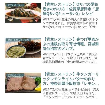
産されている『江戸崎かぼちゃ』です。
【青空レストラン】Qサバの昆布
青空レストラン
完熟で収穫するので...
巻きの作り方｜佐賀県唐津市「唐
津Qサバ(キューサバ)」レシピ
2021年1月9日放送の満天☆青空レストラ
ンで放送された、佐賀県唐津市の唐津Q
サバ(からつキューサバ)を使った「Qサバ
の昆布巻き」の作り方をご紹介します。
今回の食材 佐賀県唐津市のブランド鯖
「唐津Qサバ(からつキューサバ)」は、九
【青空レストラン】春つげ華めか
通販・お取り寄せ情報
州大学と佐...
ぶの通販お取り寄せ情報。宮城県
気仙沼市のメカブ。
2023年3月18日 日本テレビ系列「満天☆
青空レストラン」で取り上げられた、宮
城県気仙沼市の「春つげ華めかぶ」の通
販取り寄せ情報をご紹介します。『春つ
げ華めかぶ』は、宮城県気仙沼市の唐桑
町で第38漁徳丸 小野寺 庄一さんが生産さ
【青空レストラン】牛タンガーリ
青空レストラン
れているメ...
ックレモンライムバターの作り
方。神奈川県小田原市「レモンラ
イム」。
2024年2月3日放送 日本テレビ系列「満天
☆青空レストラン」で取り上げられた、
「牛タンガーリックレモンライムバタ
ー」の作り方をご紹介します。今回の食
材は、神奈川県小田原市の「レモンライ