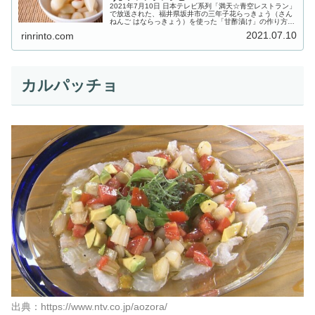
2021年7月10日 日本テレビ系列「満天☆青空レストラン」
で放送された、福井県坂井市の三年子花らっきょう（さん
ねんご はならっきょう）を使った「甘酢漬け」の作り方を
ご紹介します。今回の食材「三年子（さんねんご）花らっ
2021.07.10
rinrinto.com
きょう」は、日本海に面...
カルパッチョ
出典：https://www.ntv.co.jp/aozora/