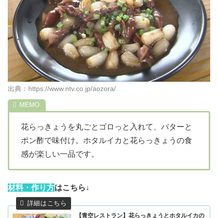
出典：https://www.ntv.co.jp/aozora/
花らっきょうを丸ごとゴロっと入れて、バターと
ポン酢で味付け。ホタルイカと花らっきょうの食
感が楽しい一品です。
材
料・作り方
はこちら↓
【青空レストラン】花らっきょうとホタルイカの