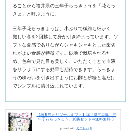
ることから福井県の三年子らっきょうを「花らっ
きょ」と呼ぶように。
三年子花らっきょうは、小ぶりで繊維も細かく、
厳しい冬を2回越して身が引き締まっています。ソ
フトな食感でありながらシャキシャキとした歯切
れがよい食感が特徴です。砂地で栽培されるた
め、色白で見た目も美しく、いただくことで血液
をサラサラにする効果も期待できます。らっきょ
うの味わいを引き出すようにお酢と砂糖と塩だけ
でシンプルに漬け込まれています。
【福井県オリジナルギフト】福井県三里浜「三
年子花らっきょう」10袋セット⇒送料無料
posted with
カエレバ