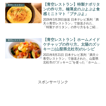
ム」です。レモンより糖度が高く、マイ
【青空レストラン】特製ナポリタ
青空レストラン
ルドな刺激！日本で...
ンの作り方。極薄皮のぷよぷよ食
感ミニトマト「プチぷよ」
2026年3月28日放送 日本テレビ系列「満
天☆青空レストラン」で放送された、
「特製ナポリタン」の作り方ををご紹介
します。今週の食材は三重県いなべ市の
「プチぷよ」。プチぷよは皮が極薄でぷ
よぷよ食感、驚くほど甘いトマトです。
【青空レストラン】ホームメイド
青空レストラン
その実は赤く輝く宝...
ケチャップの作り方。太陽のズッ
キーニ(山梨県北杜市)のレシピ
2021年8月21日 日本テレビ系列「満天☆
青空レストラン」で放送された、山梨県
北杜市の”ズッキーニ”を使った「ホームメ
イドケチャップ（ラタトゥイユ）」の作
り方をご紹介します。今週は24時間テレ
ビ直前スペシャル！同番組で総合司会を
務めるＫｉ...
スポンサーリンク