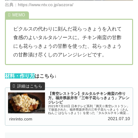
出典：https://www.ntv.co.jp/aozora/
ピクルスの代わりに刻んだ花らっきょうを入れて
食感のよいタルタルソースに。チキン南蛮の甘酢
にも花らっきょうの甘酢を使った、花らっきょう
の甘酢漬け尽くしのアレンジレシピです。
材
料・作り方
はこちら↓
【青空レストラン】タルタルチキン南蛮の作り
方。福井県坂井市「三年子花らっきょう」アレン
ジレシピ
2021年7月10日 日本テレビ系列「満天☆青空レストラン」
で放送された、福井県坂井市の三年子花らっきょう（さん
ねんご はならっきょう）を使った「タルタルチキン南蛮」
の作り方をご紹介します。今回の食材「三年子（さんねん
2021.07.10
rinrinto.com
ご）花らっきょう」は、...