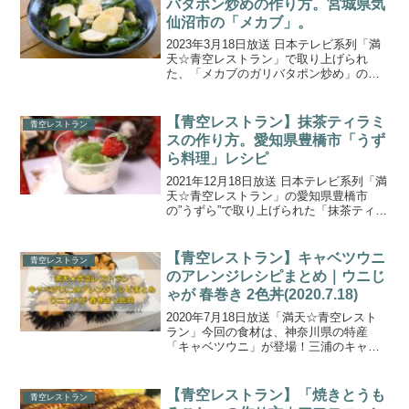
バタポン炒めの作り方。宮城県気
仙沼市の「メカブ」。
2023年3月18日放送 日本テレビ系列「満
天☆青空レストラン」で取り上げられ
た、「メカブのガリバタポン炒め」の作
り方をご紹介します。今回の食材は、宮
城県気仙沼市の『メカブ』です。ワカ
メ・メカブ養殖や定置網漁、突きん棒漁
【青空レストラン】抹茶ティラミ
青空レストラン
など年間通して複数の...
スの作り方。愛知県豊橋市「うず
ら料理」レシピ
2021年12月18日放送 日本テレビ系列「満
天☆青空レストラン」の愛知県豊橋市
の”うずら”で取り上げられた「抹茶ティラ
ミス」の作り方をご紹介します。今回の
食材は、愛知県豊橋市で育てられている
塩野谷養鶉場（アギーズ）のうずら卵”生
【青空レストラン】キャベツウニ
青空レストラン
命のたまご...
のアレンジレシピまとめ｜ウニじ
ゃが 春巻き 2色丼(2020.7.18)
2020年7月18日放送「満天☆青空レスト
ラン」今回の食材は、神奈川県の特産
「キャベツウニ」が登場！三浦のキャベ
ツを餌に育ったその身は、濃厚で甘味が
段違いな美味しさなんだとか！今回はロ
ケ再開・県外ロケで久々のゲスト ケンド
【青空レストラン】「焼きとうも
青空レストラン
ーコバヤシさんをお...