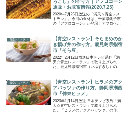
ろこし」の作り方｜アフロコーン
通販・お取寄情報(2020.7.25)
2020年7月25日放送の「満天☆青空レス
トラン」。今回の食材は、千葉県銚子市
の『アフロコーン』が登場！アフロヘア
の名人・坂尾さんが育てる『アフロコー
ン』は、ひと粒ひと粒がはじけんばかり
にボリューミーなとうもろこし。生でも
【青空レストラン】そらまめのか
青空レストラン
食べることができて...
き揚げ丼の作り方。鹿児島県指宿
市「そら豆」
2022年2月12日放送日本テレビ系列「満
天☆青空レストラン」で取り上げられ
た、鹿児島県指宿市（いぶすきし）の
「そら豆」を使った「そらまめのかき揚
げ丼」の作り方・レシピをご紹介しま
す。今回の食材は、鹿児島県指宿市の
【青空レストラン】ヒラメのアク
青空レストラン
『そら豆』です。今回の名人...
アパッツァの作り方。静岡県湖西
市「伸東ヒラメ」
2023年1月14日放送 日本テレビ系列「満
天☆青空レストラン」で取り上げられ
た、「ヒラメのアクアパッツァ」の作り
方をご紹介します。今回の食材は、 静岡
県湖西市の養殖魚『伸東ヒラメ』です。
湖西市の地下水で育った巨大な伸東ヒラ
メは、肉厚でプリ...