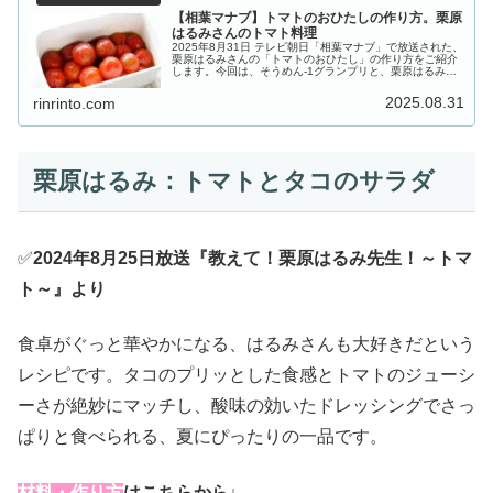
【相葉マナブ】トマトのおひたしの作り方。栗原
はるみさんのトマト料理
2025年8月31日 テレビ朝日「相葉マナブ」で放送された、
栗原はるみさんの「トマトのおひたし」の作り方をご紹介
します。今回は、そうめん-1グランプリと、栗原はるみ先
生から学ぶ「トマト料理」の２本立て！そうめん-1グラン
プリ暫定チャンピオン...
2025.08.31
rinrinto.com
栗原はるみ：トマトとタコのサラダ
✅
2024年8月25日放送『教えて！栗原はるみ先生！～トマ
ト～』より
食卓がぐっと華やかになる、はるみさんも大好きだという
レシピです。タコのプリッとした食感とトマトのジューシ
ーさが絶妙にマッチし、酸味の効いたドレッシングでさっ
ぱりと食べられる、夏にぴったりの一品です。
材料・作り方
はこちらから↓