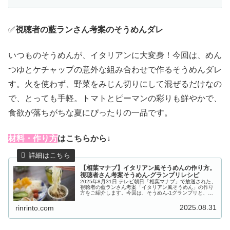
✅
視聴者の藍ランさん考案のそうめんダレ
いつものそうめんが、イタリアンに大変身！今回は、めん
つゆとケチャップの意外な組み合わせで作るそうめんダレ
す。火を使わず、野菜をみじん切りにして混ぜるだけなの
で、とっても手軽。トマトとピーマンの彩りも鮮やかで、
食欲が落ちがちな夏にぴったりの一品です。
材料・作り方
はこちらから↓
【相葉マナブ】イタリアン風そうめんの作り方。
視聴者さん考案そうめん-グランプリレシピ
2025年8月31日 テレビ朝日「相葉マナブ」で放送された、
視聴者の藍ランさん考案「イタリアン風そうめん」の作り
方をご紹介します。今回は、そうめん-1グランプリと、栗
原はるみ先生から学ぶ「トマト料理」の２本立て！そうめ
ん-1グランプリ暫定チ...
2025.08.31
rinrinto.com