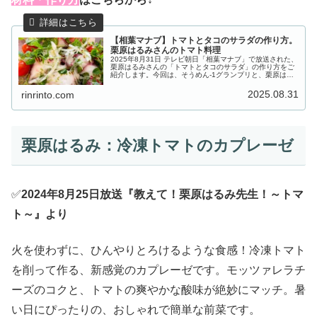
【相葉マナブ】トマトとタコのサラダの作り方。
栗原はるみさんのトマト料理
2025年8月31日 テレビ朝日「相葉マナブ」で放送された、
栗原はるみさんの「トマトとタコのサラダ」の作り方をご
紹介します。今回は、そうめん-1グランプリと、栗原はる
み先生から学ぶ「トマト料理」の２本立て！そうめん-1グ
ランプリ暫定チャンピ...
2025.08.31
rinrinto.com
栗原はるみ：冷凍トマトのカプレーゼ
✅
2024年8月25日放送『教えて！栗原はるみ先生！～トマ
ト～』より
火を使わずに、ひんやりとろけるような食感！冷凍トマト
を削って作る、新感覚のカプレーゼです。モッツァレラチ
ーズのコクと、トマトの爽やかな酸味が絶妙にマッチ。暑
い日にぴったりの、おしゃれで簡単な前菜です。