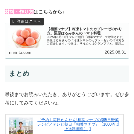
材料・作り方
はこちらから↓
【相葉マナブ】冷凍トマトのカプレーゼの作り
方。栗原はるみさんのトマト料理
2025年8月31日 テレビ朝日「相葉マナブ」で放送された、
栗原はるみさんの「冷凍トマトのカプレーゼ」の作り方を
ご紹介します。今回は、そうめん-1グランプリと、栗原は
るみ先生から学ぶ「トマト料理」の２本立て！そうめん-1
グランプリ暫定チャン...
2025.08.31
rinrinto.com
まとめ
最後までお読みいただき、ありがとうございます。ぜひ参
考にしてみてくださいね。
〔予約〕毎日かんたん!相葉マナブの365日野菜
レシピ／テレビ朝日『相葉マナブ』【1000円以
上送料無料】