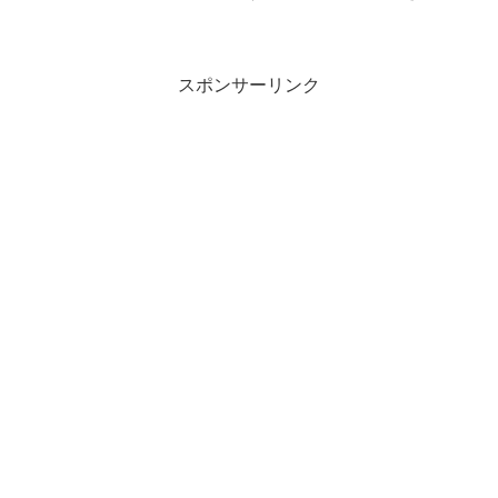
レシピということで、視聴者さん投稿レ
シピと恒例の中華枠の全６品を相葉くん
が炊き込みました。こちらでは、第1回お
うちで釜-1グ...
スポンサーリンク