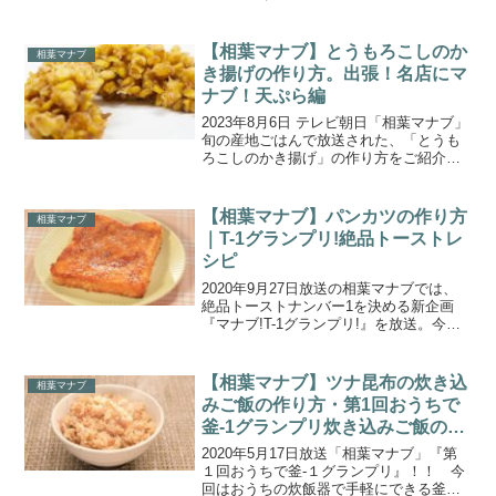
をご紹介します。「釜-1グランプリ
NEO」のルールは、視聴者さんが投稿し
た釜飯レシピから多数決で勝者が決めら
【相葉マナブ】とうもろこしのか
相葉マナブ
れる勝ち抜...
き揚げの作り方。出張！名店にマ
ナブ！天ぷら編
2023年8月6日 テレビ朝日「相葉マナブ」
旬の産地ごはんで放送された、「とうも
ろこしのかき揚げ」の作り方をご紹介し
ます。今週は新企画！実際にお店にお伺
いして、プロから料理を学ぶ「出張！名
店にマナブ！天ぷら編」。今回は、東
【相葉マナブ】パンカツの作り方
相葉マナブ
京・銀座にお店を構...
｜T-1グランプリ!絶品トーストレ
シピ
2020年9月27日放送の相葉マナブでは、
絶品トーストナンバー1を決める新企画
『マナブ!T-1グランプリ!』を放送。今回
のエントリーはは、秋田県の名産日”いぶ
りがっこ”とコンビーフを合わせた「いぶ
りがっこコンビーフトースト」、牛乳・
【相葉マナブ】ツナ昆布の炊き込
相葉マナブ
バターを...
みご飯の作り方・第1回おうちで
釜-1グランプリ炊き込みご飯のレ
シピ（2020.5.17）
2020年5月17日放送「相葉マナブ」『第
１回おうちで釜-１グランプリ』！！ 今
回はおうちの炊飯器で手軽にできる釜飯