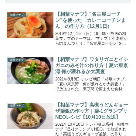
【相葉マナブ】”名古屋コーチ
相葉マナブ
ン”を使った「カレーコーチンま
ん」の作り方（12月1日）
2019年12月1日（日）18：00～放送の相
葉マナブのテーマは、”マナブ！小麦粉か
ら肉まんづくり！””名古屋コーチン”を使
った「カレーコーチンまん」のレシピ
（作り方と材料）はこちら☟今回は、千葉
県南房総市で300年続く農家の稲葉さんの
【相葉マナブ】ワタリガニとイシ
相葉マナブ
畑で...
ガニのみそ汁の作り方｜夏の東京
湾 何が獲れるか大調査
2021年8月8日 テレビ朝日「相場マナブ」
『夏の東京湾 何が獲れるか大調査！』
で放送された、東京湾で捕まえた食材を
使った「ワタリガニとイシガニのみそ
汁」の作り方をご紹介します。今回は千
葉県木更津市を訪れ、夏の東京湾にはど
【相葉マナブ】高槻うどんギョー
相葉マナブ
んな魚や貝が生息し...
ザ釜飯の作り方｜釜-1グランプリ
NEOレシピ【10月10日放送】
2021年10月10日 テレビ朝日系列 相葉マ
ナブ『釜-1グランプリNEO』で放送され
た「高槻うどんギョーザ釜飯」の作り方