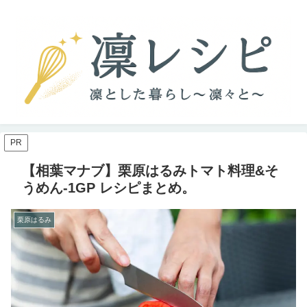
PR
【相葉マナブ】栗原はるみトマト料理&そ
うめん-1GP レシピまとめ。
栗原はるみ