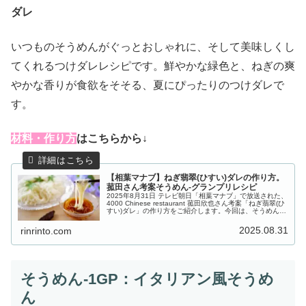
ダレ
いつものそうめんがぐっとおしゃれに、そして美味しくし
てくれるつけダレレシピです。鮮やかな緑色と、ねぎの爽
やかな香りが食欲をそそる、夏にぴったりのつけダレで
す。
材料・作り方
はこちらから↓
【相葉マナブ】ねぎ翡翠(ひすい)ダレの作り方。
菰田さん考案そうめん-グランプリレシピ
2025年8月31日 テレビ朝日「相葉マナブ」で放送された、
4000 Chinese restaurant 菰田欣也さん考案「ねぎ翡翠(ひ
すい)ダレ」の作り方をご紹介します。今回は、そうめん-1
グランプリと、栗原はるみ先生から学ぶ「トマト料...
2025.08.31
rinrinto.com
そうめん-1GP：イタリアン風そうめ
ん