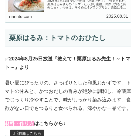
2025年8月31日 テレビ朝日「相葉マナブ」で放送された、
栗原はるみさんの「トマトたっぷり素麺」の作り方をご紹
介します。今回は、そうめん-1グランプリと、栗原はるみ
先生から学ぶ「トマト料理」の２本立て！そうめん-1グラ
ンプリ暫定チャンピオ...
2025.08.31
rinrinto.com
栗原はるみ：トマトのおひたし
✅
2024年8月25日放送『教えて！栗原はるみ先生！～トマ
ト～』より
暑い夏にぴったりの、さっぱりとした和風おかずです。ト
マトの甘みと、かつおだしの旨みが絶妙に調和し、冷蔵庫
でじっくり冷やすことで、味がしっかり染み込みます。食
欲がない日でもつるりと食べられる、涼やかな一品です。
材料・作り方
はこちらから↓