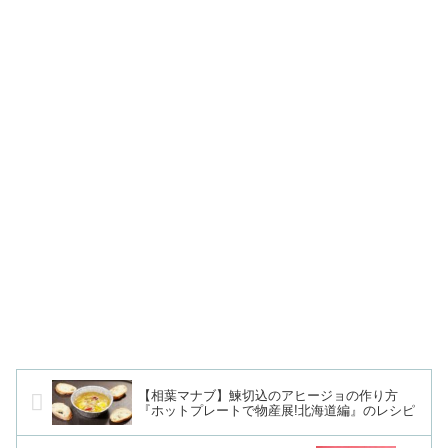
【相葉マナブ】鰊切込のアヒージョの作り方
『ホットプレートで物産展!北海道編』のレシピ