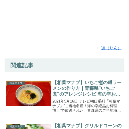
凛（りん）
関連記事
【相葉マナブ】いちご煮の磯ラー
相葉マナブ
メンの作り方｜青森県”いちご
煮”のアレンジレシピ 海の幸お料
理博
2021年5月16日 テレビ朝日系列「相葉マ
ナブ」”ご当地名産！海の幸絶品お料理
博！”で放送された、青森県のご当地海産
品”いちご煮”を使ったアレンジレシピ「い
ちご煮の磯ラーメン」の作り方をご紹介
します。今回の「マナブ！〇〇博」のテ
【相葉マナブ】グリルドコーンの
相葉マナブ
ーマは、”...