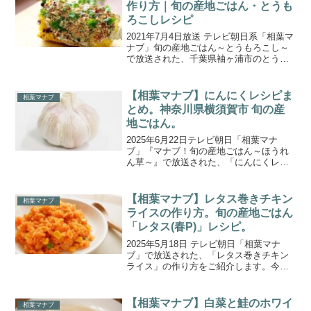
作り方｜旬の産地ごはん・とうも
ろこしレシピ
2021年7月4日放送 テレビ朝日系「相葉マ
ナブ」旬の産地ごはん～とうもろこし～
で放送された、千葉県袖ヶ浦市のとうも
ろこしを使った「グリル・ド・コーン」
の作り方をご紹介します。今回の旬の産
地ごはんは、千葉県袖ヶ浦市の農家さん
【相葉マナブ】にんにくレシピま
相葉マナブ
を訪れ、甘みが強...
とめ。神奈川県横須賀市 旬の産
地ごはん。
2025年6月22日テレビ朝日「相葉マナ
ブ」『マナブ！旬の産地ごはん～ほうれ
ん草～』で放送された、「にんにくレシ
ピ」を一覧にまとめたので、今週の食材
は、神奈川県横須賀市の『にんにく』で
す。スーパーなどで一般的に売られてい
【相葉マナブ】レタス巻きチキン
相葉マナブ
る「ホワイト六片」と...
ライスの作り方。旬の産地ごはん
「レタス(春P)」レシピ。
2025年5月18日 テレビ朝日「相葉マナ
ブ」で放送された、「レタス巻きチキン
ライス」の作り方をご紹介します。今週
は『マナブ！旬の産地ごはん～レタス
～』。茨城県坂東市のレタス農家さんで
栽培されている「春Ｐ」という品種のレ
【相葉マナブ】白菜と鮭のホワイ
相葉マナブ
タスです。葉が厚く、...