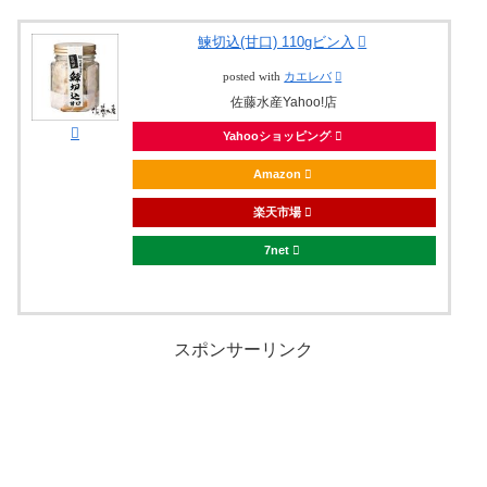
鰊切込(甘口) 110gビン入
posted with
カエレバ
佐藤水産Yahoo!店
Yahooショッピング
Amazon
楽天市場
7net
スポンサーリンク