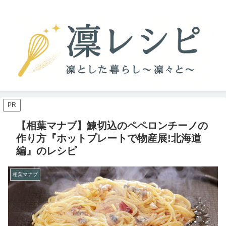
PR
【相葉マナブ】鰊切込のペペロンチーノの
作り方『ホットプレートで物産展!北海道
編』のレシピ
相葉マナブ