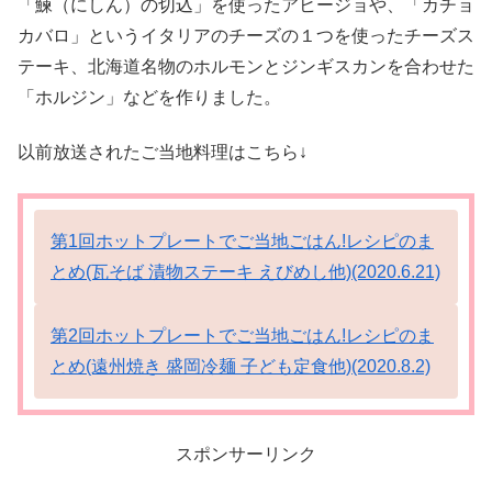
「鰊（にしん）の切込」を使ったアヒージョや、「カチョ
カバロ」というイタリアのチーズの１つを使ったチーズス
テーキ、北海道名物のホルモンとジンギスカンを合わせた
「ホルジン」などを作りました。
以前放送されたご当地料理はこちら↓
第1回ホットプレートでご当地ごはん!レシピのま
とめ(瓦そば 漬物ステーキ えびめし他)(2020.6.21)
第2回ホットプレートでご当地ごはん!レシピのま
とめ(遠州焼き 盛岡冷麺 子ども定食他)(2020.8.2)
スポンサーリンク