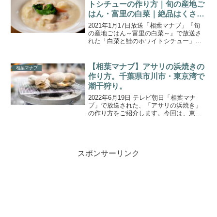
トシチューの作り方｜旬の産地ご
はん・富里の白菜｜絶品はくさい
料理のレシピ
2021年1月17日放送「相葉マナブ」『旬
の産地ごはん～富里の白菜～』で放送さ
れた「白菜と鮭のホワイトシチュー」の
作り方をご紹介します。『マナブ！旬の
産地ごはん～富里の白菜～』では、2020
年7月12日の放送（旬の産地ごはん1時間
【相葉マナブ】アサリの浜焼きの
相葉マナブ
SP）でも...
作り方。千葉県市川市・東京湾で
潮干狩り。
2022年6月19日 テレビ朝日「相葉マナ
ブ」で放送された、「アサリの浜焼き」
の作り方をご紹介します。今回は、東京
湾で採れた貝を使って料理する企画『マ
ナブ！潮干狩り』。千葉県市原市の潮干
狩りスポットで、アサリ・トリガイ・は
まぐりなどたくさん...
スポンサーリンク