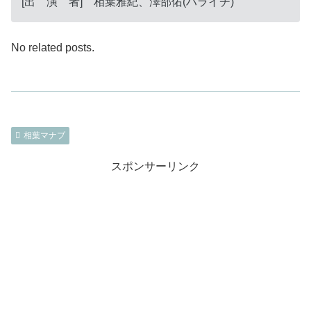
[出 演 者] 相葉雅紀、澤部佑(ハライチ)
No related posts.
相葉マナブ
スポンサーリンク