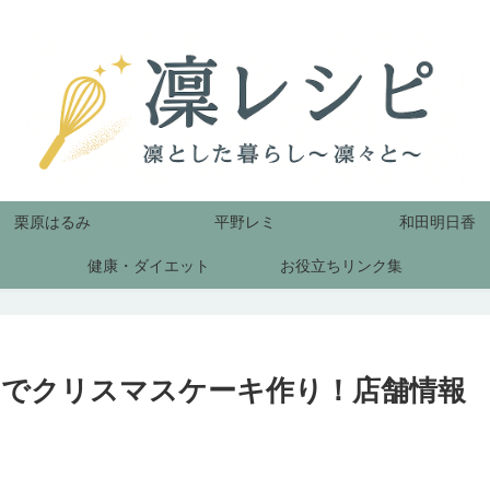
栗原はるみ
平野レミ
和田明日香
健康・ダイエット
お役立ちリンク集
A』でクリスマスケーキ作り！店舗情報