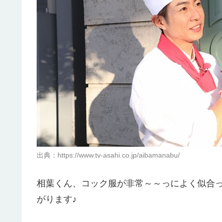
出典：https://www.tv-asahi.co.jp/aibamanabu/
相葉くん、コック服が非常～～っによく似合
がります♪