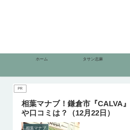
ホーム
タサン志麻
PR
相葉マナブ！鎌倉市『CALV
や口コミは？（12月22日）
相葉マナブ