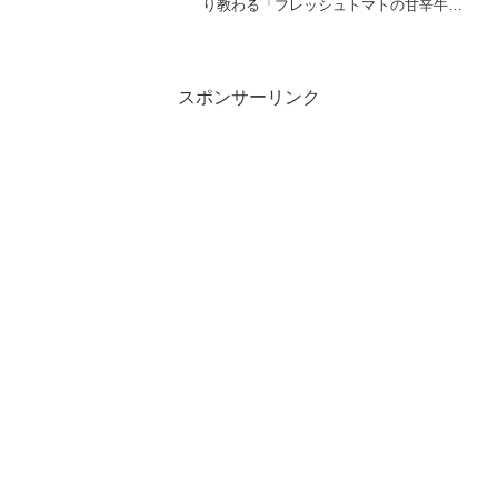
り教わる「フレッシュトマトの甘辛牛の
っけ」の作り方をご紹介します。濃厚な
うまみが詰まった真っ赤なトマトは、夏
の元気の源！生で、火を通して、ソース
にして…夏中ずっ...
スポンサーリンク