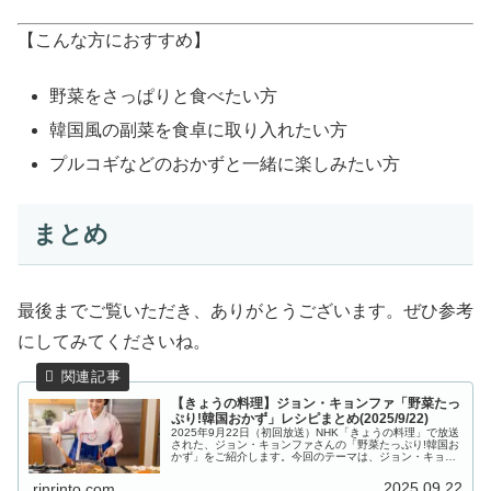
【こんな方におすすめ】
野菜をさっぱりと食べたい方
韓国風の副菜を食卓に取り入れたい方
プルコギなどのおかずと一緒に楽しみたい方
まとめ
最後までご覧いただき、ありがとうございます。ぜひ参考
にしてみてくださいね。
【きょうの料理】ジョン・キョンファ「野菜たっ
ぷり!韓国おかず」レシピまとめ(2025/9/22)
2025年9月22日（初回放送）NHK「きょうの料理」で放送
された、ジョン・キョンファさんの「野菜たっぷり!韓国お
かず」をご紹介します。今回のテーマは、ジョン・キョン
ファさんより教わる「野菜たっぷり!韓国おかず」。甘辛味
でご飯がすすむ「春雨...
2025.09.22
rinrinto.com