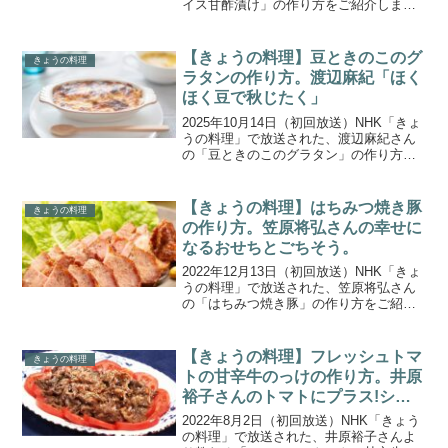
イス甘酢漬け」の作り方をご紹介しま
す。今回は、カレー研究家 水野仁輔さん
と伊東盛さんから、カレー研究家のらっ
きょう＆福神漬けを教わります。赤ワイ
【きょうの料理】豆ときのこのグ
きょうの料理
ンのコクが凝縮さ...
ラタンの作り方。渡辺麻紀「ほく
ほく豆で秋じたく」
2025年10月14日（初回放送）NHK「きょ
うの料理」で放送された、渡辺麻紀さん
の「豆ときのこのグラタン」の作り方を
ご紹介します。今回は、フランス料理、
家庭料理、お菓子づくりなど幅広いジャ
ンルで活躍中の料理研究家・の渡辺麻紀
【きょうの料理】はちみつ焼き豚
きょうの料理
から、秋を感じ...
の作り方。笠原将弘さんの幸せに
なるおせちとごちそう。
2022年12月13日（初回放送）NHK「きょ
うの料理」で放送された、笠原将弘さん
の「はちみつ焼き豚」の作り方をご紹介
します。年に一度、大切な人の喜ぶ顔を
思い浮かべながらつくる「おせち」や
「ごちそう」。ハレの日の食卓にぴった
【きょうの料理】フレッシュトマ
きょうの料理
りのレシピを和食...
トの甘辛牛のっけの作り方。井原
裕子さんのトマトにプラス!シン
プルおかずレシピ。
2022年8月2日（初回放送）NHK「きょう
の料理」で放送された、井原裕子さんよ