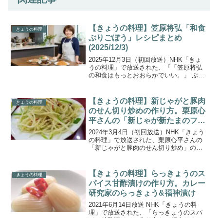
【きょうの料理】笠原将弘「和食
きょうの料理
ぶりごぼう」レシピまとめ
(2025/12/3)
2025年12月3日（初回放送）NHK「きょ
うの料理」で放送された、『「笠原将弘
の和食はもっとおおらかでいい。」 ぶり
ごぼう』放送回のレシピを一覧でご紹介
します。今回のシリーズは「笠原将弘の
和食はもっとおおらかでいい。」。紹介
【きょうの料理】新じゃがと豚肉
きょうの料理
されたのは、ぶ...
のせん切り炒めの作り方。栗原心
平さんの「新じゃが新たまのフレ
ッシュ春おかず」。
2024年3月4日（初回放送）NHK「きょう
の料理」で放送された、栗原心平さんの
「新じゃがと豚肉のせん切り炒め」の作
り方をご紹介します。みずみずしい新じ
ゃがと新たまを味わい尽くす2日目。1日
目は栗原心平さんがご飯が進み、酒の肴
【きょうの料理】らっきょうのス
きょうの料理
にもぴったりと...
パイス甘酢漬けの作り方。カレー
研究家のらっきょう&福神漬け
2021年6月14日放送 NHK「きょうの料
理」で放送された、「らっきょうのスパ