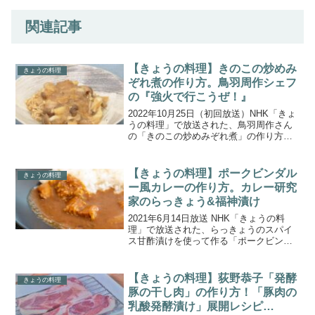
関連記事
【きょうの料理】きのこの炒めみ
きょうの料理
ぞれ煮の作り方。鳥羽周作シェフ
の『強火で行こうぜ！』
2022年10月25日（初回放送）NHK「きょ
うの料理」で放送された、鳥羽周作さん
の「きのこの炒めみぞれ煮」の作り方を
ご紹介します。料理界きっての熱き男・
鳥羽周作シェフと、炎が生んだ太古の調
理器具・土器のドッキーがおくる、強火
【きょうの料理】ポークビンダル
きょうの料理
な心で料理を楽...
ー風カレーの作り方。カレー研究
家のらっきょう&福神漬け
2021年6月14日放送 NHK「きょうの料
理」で放送された、らっきょうのスパイ
ス甘酢漬けを使って作る「ポークビンダ
ルー風カレー」の作り方をご紹介しま
す。今回は、カレー研究家 水野仁輔さん
と伊東盛さんから、カレー研究家のらっ
【きょうの料理】荻野恭子「発酵
きょうの料理
きょう＆福神漬け...
豚の干し肉」の作り方！「豚肉の
乳酸発酵漬け」展開レシピ