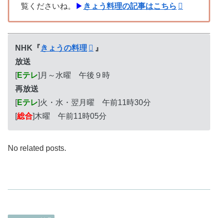
覧くださいね。
▶
きょう料理の記事はこちら
NHK『
きょうの料理
』
放送
[
Eテレ
]月～水曜 午後９時
再放送
[
Eテレ
]火・水・翌月曜 午前11時30分
[
総合
]木曜 午前11時05分
No related posts.