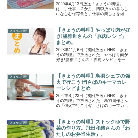
(2020.4.13)
2020年4月13日放送「きょうの料理」
は、手仕事１２か月。四季折々の暮らし
になじむ保存食と手仕事の楽しさを紹介
する新企画です。4月は、世界の食文化を
研究し、発酵食・保存食を得意とする荻
野恭子さんから、塩豚の進化版「豚肉の
【きょうの料理】やっぱり肉が好
きょうの料理
乳酸発酵漬け」の作...
き!脇雅世さんの「豚肉レシピ」
まとめ。
2023年11月6日（初回放送）NHK「きょ
うの料理」で放送された、やっぱり肉が
好き!脇雅世さんの「豚肉レシピ」を一覧
にまとめましたので、ご紹介します。お
いしくて栄養たっぷり、手ごろな値段で
毎日でも食べたい肉といえば、鶏肉と豚
【きょうの料理】鳥羽シェフの強
きょうの料理
肉。「やっぱり...
火で行こうぜ!さばのキーマカレ
ーレシピまとめ
2022年8月23日（初回放送）NHK「きょ
うの料理」で放送された、鳥羽周作さん
の「強火で行こうぜ！さばのキーマカレ
ー」を一覧にまとめましたので、ご紹介
します。料理界きっての熱き男・鳥羽周
作シェフと、炎が生んだ太古の調理器
【きょうの料理】ストックゆで野
きょうの料理
具・土器のドッキー...
菜の作り方。飛田和緒さんの「わ
たしのお弁当生活」。