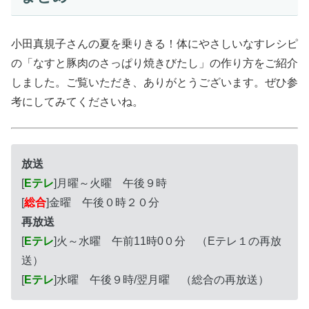
小田真規子さんの夏を乗りきる！体にやさしいなすレシピ
の「なすと豚肉のさっぱり焼きびたし」の作り方をご紹介
しました。ご覧いただき、ありがとうございます。ぜひ参
考にしてみてくださいね。
放送
[
Eテレ
]月曜～火曜 午後９時
[
総合
]金曜 午後０時２０分
再放送
[
Eテレ
]火～水曜 午前11時0０分 （Eテレ１の再放
送）
[
Eテレ
]水曜 午後９時/翌月曜 （総合の再放送）