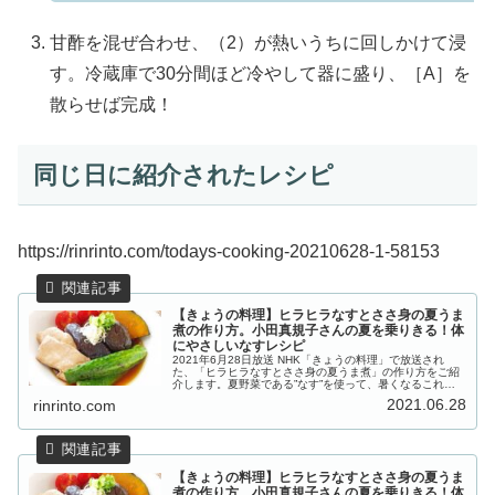
甘酢を混ぜ合わせ、（2）が熱いうちに回しかけて浸
す。冷蔵庫で30分間ほど冷やして器に盛り、［A］を
散らせば完成！
同じ日に紹介されたレシピ
https://rinrinto.com/todays-cooking-20210628-1-58153
【きょうの料理】ヒラヒラなすとささ身の夏うま
煮の作り方。小田真規子さんの夏を乗りきる！体
にやさしいなすレシピ
2021年6月28日放送 NHK「きょうの料理」で放送され
た、「ヒラヒラなすとささ身の夏うま煮」の作り方をご紹
介します。夏野菜である”なす”を使って、暑くなるこれか
らの季節を元気に乗りきるレシピを、２日間に渡り教えて
2021.06.28
rinrinto.com
いただきます。本日の講師...
【きょうの料理】ヒラヒラなすとささ身の夏うま
煮の作り方。小田真規子さんの夏を乗りきる！体