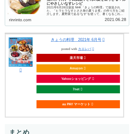
にやさしいなすレシピ
2021年6月28日放送 NHK「きょうの料理」で放送され
た、「ヒラヒラなすとささ身の夏うま煮」の作り方をご紹
介します。夏野菜である”なす”を使って、暑くなるこれか
らの季節を元気に乗りきるレシピを、２日間に渡り教えて
2021.06.28
rinrinto.com
いただきます。本日の講師...
きょうの料理 2021年 6月号
posted with
カエレバ
楽天市場
Amazon
Yahooショッピング
7net
au PAY マーケット
まとめ