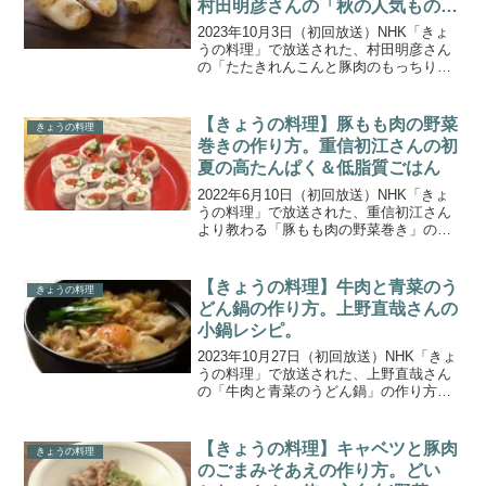
村田明彦さんの「秋の人気もの
れんこんおかず」。
2023年10月3日（初回放送）NHK「きょ
うの料理」で放送された、村田明彦さん
の「たたきれんこんと豚肉のもっちり焼
き」の作り方をご紹介します。秋の人気
食材、きのことれんこんの魅力を生かし
たレシピをお届けする２日間特集「秋の
【きょうの料理】豚もも肉の野菜
きょうの料理
人気もの きのこ...
巻きの作り方。重信初江さんの初
夏の高たんぱく＆低脂質ごはん
2022年6月10日（初回放送）NHK「きょ
うの料理」で放送された、重信初江さん
より教わる「豚もも肉の野菜巻き」の作
り方をご紹介します。おいしい誘惑と
日々戦う料理研究家の3人が、無理なくゆ
るっと続けられる「高たんぱく＆低脂
【きょうの料理】牛肉と青菜のう
きょうの料理
質」なダイエットレ...
どん鍋の作り方。上野直哉さんの
小鍋レシピ。
2023年10月27日（初回放送）NHK「きょ
うの料理」で放送された、上野直哉さん
の「牛肉と青菜のうどん鍋」の作り方を
ご紹介します。和食のプロ・上野直哉さ
んが、野菜や肉、魚を入れて煮るだけで
できあがり、１品で栄養バランスもバッ
【きょうの料理】キャベツと豚肉
きょうの料理
チリな、忙しい...
のごまみそあえの作り方。どい