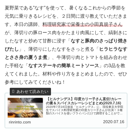
夏野菜である”なす”を使って、暑くなるこれからの季節を
元気に乗りきるレシピを、２日間に渡り教えていただきま
す。本日の講師、
料理研究家で栄養士の小田真規子さん
が、薄切りの豚ロース肉をかたまり肉風にして、縞剝きに
したなすと炒めて甘酢に浸す「
なすと豚肉のさっぱり焼き
びたし
」、薄切りにしたなすをさっと煮る「
ヒラヒラなす
とささ身の夏うま煮
」、牛薄切り肉とトマトを組み合わせ
た手軽な「
なすステーキの簡単ミートソース
」の3品を教
えてくれました。材料や作り方をまとめましたので、ぜひ
参考にしてみてくださいね！
【ヒルナンデス】印度カリー子さん直伝!カレー
の素＆スパイスカレーレシピまとめ(2020.7.16)
2020年7月16日放送「ヒルナンデス」に、現役東京大学院
生でスパイス料理研究家の印度カリー子さんが出演！３種
類のスパイスを使いフライパンだけで調理することができ
る、スパイスカレーの素からスパイスカレーのレシピ３品
を教えてくれました。こちら...
2020.07.16
rinrinto.com