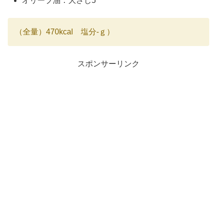
オリーブ油：
大さじ5
（全量）470kcal 塩分-ｇ）
スポンサーリンク