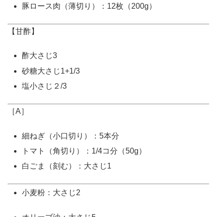
豚ロース肉（薄切り）：
12枚（200g）
【甘酢】
酢
大さじ3
砂糖
大さじ1+1/3
塩
小さじ２/3
［A］
細ねぎ（小口切り）：
5本分
トマト（角切り）：
1/4コ分（50g）
白ごま（刻む）：
大さじ1
小麦粉：
大さじ2