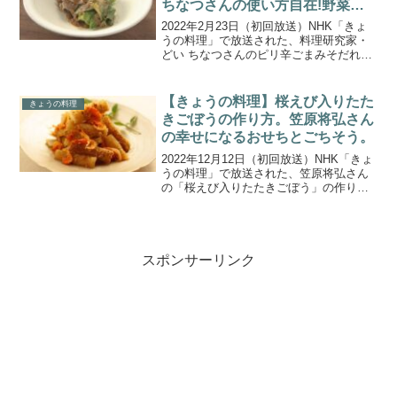
ちなつさんの使い方自在!野菜お
かずのもと
2022年2月23日（初回放送）NHK「きょ
うの料理」で放送された、料理研究家・
どい ちなつさんのピリ辛ごまみそだれを
「キャベツと豚肉のごまみそあえ」の作
り方をご紹介します。淡路島在住の料理
研究家・どい ちなつさんが教えてくれる
【きょうの料理】桜えび入りたた
きょうの料理
のは、野菜に...
きごぼうの作り方。笠原将弘さん
の幸せになるおせちとごちそう。
2022年12月12日（初回放送）NHK「きょ
うの料理」で放送された、笠原将弘さん
の「桜えび入りたたきごぼう」の作り方
をご紹介します。年に一度、大切な人の
喜ぶ顔を思い浮かべながらつくる「おせ
ち」や「ごちそう」。ハレの日の食卓に
ぴったりのレシ...
スポンサーリンク