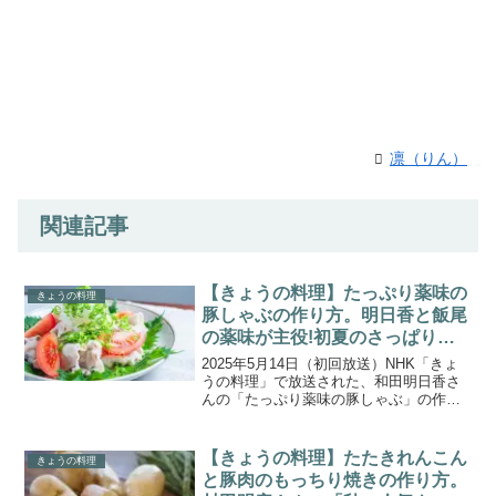
凛（りん）
関連記事
【きょうの料理】たっぷり薬味の
きょうの料理
豚しゃぶの作り方。明日香と飯尾
の薬味が主役!初夏のさっぱりレ
シピ
2025年5月14日（初回放送）NHK「きょ
うの料理」で放送された、和田明日香さ
んの「たっぷり薬味の豚しゃぶ」の作り
方をご紹介します。「明日香と飯尾の」
薬味が主役!初夏のさっぱりレシピ。明日
香さんおすすめの薬味は「青じそ」「み
【きょうの料理】たたきれんこん
きょうの料理
ょうが」「み...
と豚肉のもっちり焼きの作り方。