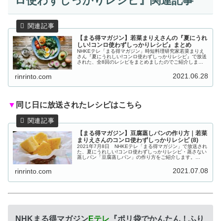
ロ使わずしっかりレシピ』関連記事
【まる得マガジン】若菜まりえさんの『夏にうれ
しい!コンロ使わずしっかりレシピ』まとめ
NHKEテレ「まる得マガジン」時短料理研究家若菜まりえ
さん『夏にうれしい!コンロ使わずしっかりレシピ』で放送
された、全8回のレシピをまとめましたのでご紹介しま
す。時短料理研究家・若菜まりえさんが、コンロを使わず
にしっかりと食べられるレシピを...
2021.06.28
rinrinto.com
▼
同じ日に放送されたレシピはこちら
【まる得マガジン】豆腐蒸しパンの作り方｜若菜
まりえさんのコンロ使わずしっかりレシピ (8)
2021年7月8日 NHKEテレ「まる得マガジン」で放送され
た、夏にうれしい!コンロ使わずしっかりレシピ・蒸さない
蒸しパン「豆腐蒸しパン」の作り方をご紹介します。
（※2019年7-8月号のアンコール放送です）時短料理研究
家・若菜まりえさんが...
2021.07.08
rinrinto.com
NHKまる得マガジン
Eテレ
『ポリ袋でかんたん！ふり