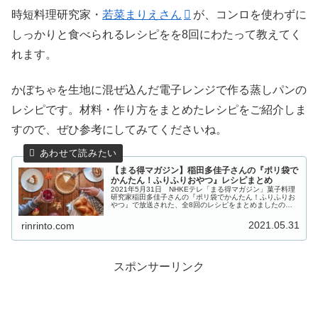
時短料理研究家・
若菜まりえさん
が、コンロを使わずに
しっかりと食べられるレシピをを8回にわたって教えてく
れます。
かぼちゃを生地に混ぜ込んだ電子レンジで作る蒸しパンの
レシピです。材料・作り方をまとめたレシピをご紹介しま
すので、ぜひ参考にしてみてくださいね。
【まる得マガジン】稲田多佳子さんの『ポリ袋で
かんたん！ふりふりおやつ』レシピまとめ
2021年5月31日 NHKEテレ「まる得マガジン」菓子料理
研究家稲田多佳子さんの『ポリ袋でかんたん！ふりふりお
やつ』で放送された、全8回のレシピをまとめましたので
ご紹介します。菓子料理研究家稲田多佳子さんが、ポリ袋
に計量した材料を入れてふ...
2021.05.31
rinrinto.com
スポンサーリンク