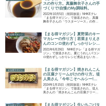
スの作り方。真藤舞衣子さんの手
づくりで!自慢のMy調味料。
2022年10月5日（初回放送）NHKEテレ
「まる得マガジン」で放送された、真藤
舞衣子さんの「ウスターソース」の作り
方をご紹介します。いつもの料理がワン
ランクアップ＆思わず自慢したくなる！
手作りの調味料を料理家・真藤舞衣子さ
【まる得マガジン】夏野菜のキー
まる得マガジン
んが紹介！さっと...
マカレーの作り方｜若菜まりえさ
んのコンロ使わずしっかりレシピ
(2)
2021年6月29日 NHKEテレ「まる得マガ
ジン」で放送された、夏にうれしい!コン
ロ使わずしっかりレシピ煮込まないカレ
ー「夏野菜のキーマカレー」の作り方を
ご紹介します。（※2019年7-8月号のアン
コール放送です）時短料理研究家・若菜
【まる得マガジン】焼きれんこん
まる得マガジン
まり...
の豆腐クリームがけの作り方。堤
人美さん「今年こそヘルシー!と
うふ七変化」。
2024年1月15日（初回放送）NHKEテレ
「まる得マガジン」で放送された、堤人
美さんの「焼きれんこんの豆腐クリーム
がけ」の作り方をご紹介します。ヘルシ
ーなイメージのある豆腐をさまざまなバ
リエーションで紹介する、堤人美さんの
【まる得マガジン】生いちごバタ
まる得マガジン