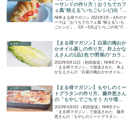
「今年こそヘルシ...
ーサンドの作り方｜おうちでカフ
ェ風“映える”いちごレシピ(4)「い
ちごサンド」
NHKまる得マガジン 2021年3月～4月のテ
ーマは『おうちでカフェ風 “映える”いち
ごレシピ』。3月～5月は”いちごの旬”で、
香りがよくもっとも甘いいちごがお手頃
に手に入る季節です。いちごが美味しい
季節に、バリエーション豊かな「いちご
【まる得マガジン】白菜の梅おか
まる得マガジン
を味...
かオイル蒸しの作り方。井上かな
えさんの1品1色で!野菜の“カラフ
ル”つくりおき
2022年8月11日（初回放送）NHKEテレ
「まる得マガジン」で放送された、井上
かなえさんの「白菜の梅おかかオイル蒸
し」の作り方をご紹介します。野菜とき
のこを使った副菜の“カラフルつくりお
き”を８回にわたって紹介する『1品1色で!
【まる得マガジン】もやしのミー
まる得マガジン
野菜の“カ...
トグラタンの作り方。藤井恵さん
の「もやしでごちそう カサ増し
グルメ」。
2023年4月6日（初回放送）NHKEテレ
「まる得マガジン」で放送された、藤井
恵さんの「もやしのミートグラタン」の
作り方をご紹介します。藤井恵さんの
「もやしでごちそう カサ増しグルメ」。
ただ量を増やすだけでなく、ごちそう感