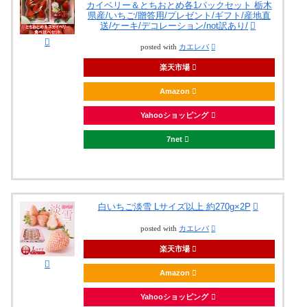
カイベリー＆とちおとめ各1パックセット 栃木
県産/いちご/贈答用/プレゼント/ギフト/産地直
送/ケーキ/デコレーション/not訳あり/
posted with
カエレバ
楽天市場
Amazon
Yahooショッピング
7net
白いちご淡雪 Lサイズ以上 約270g×2P
posted with
カエレバ
楽天市場
Amazon
Yahooショッピング