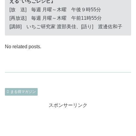
える”いちごレシピ』
[放 送] 毎週 月曜～木曜 午後９時55分
[再放送] 毎週 月曜～木曜 午前11時55分
[講師] いちご研究家 渡部美佳、[語り] 渡邊佐和子
No related posts.
まる得マガジン
スポンサーリンク