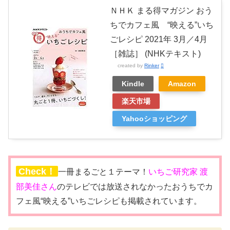
ＮＨＫ まる得マガジン おう
ちでカフェ風 “映える”いち
ごレシピ 2021年 3月／4月
［雑誌］ (NHKテキスト)
created by
Rinker
Kindle
Amazon
楽天市場
Yahooショッピング
Check！
一冊まるごと１テーマ！
いちご研究家 渡
部美佳さん
のテレビでは放送されなかったおうちでカ
フェ風“映える”いちごレシピも掲載されています。