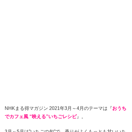
NHKまる得マガジン 2021年3月～4月のテーマは『
おうち
でカフェ風 “映える”いちごレシピ
』。
3月～5月は”いちごの旬”で、香りがよくもっとも甘いいち