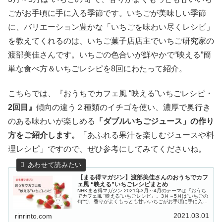
ごがお手頃に手に入る季節です。いちごが美味しい季節
に、バリエーション豊かな「いちごを味わい尽くレシピ」
を教えてくれるのは、いちご菓子店店主でいちご研究家の
渡部美佳さんです。いちごの色合いが鮮やかで“映える”簡
単な食べ方＆いちごレシピを8回にわたって紹介。
こちらでは、『おうちでカフェ風 “映える”いちごレシピ・
2回目』
傾向の違う２種類のイチゴを使い、濃厚で奥行き
のある味わいが楽しめる
「ダブルいちごジュース」の作り
方をご紹介します。
「あふれる果汁を楽しむジュースや料
理レシピ」ですので、ぜひ参考にしてみてくださいね。
【まる得マガジン】渡部美佳さんのおうちでカフ
ェ風 “映える”いちごレシピまとめ
NHKまる得マガジン 2021年3月～4月のテーマは『おうち
でカフェ風 “映える”いちごレシピ』。3月～5月は”いちごの
旬”で、香りがよくもっとも甘いいちごがお手頃に手に入る
季節です。いちごが美味しい季節に、バリエーション豊か
な「いちごを味...
2021.03.01
rinrinto.com