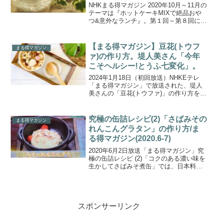
NHKまる得マガジン 2020年10月～11月の
テーマは『ホットケーキMIXで絶品おや
つ&意外なランチ』。第１回～第８回に渡
り、料理研究家 Ｍｉｚｕｋｉ（林 瑞季）
さんを講師に迎え、混ぜて焼くだけで
OK！ホットケーキミックスを使った、誰
【まる得マガジン】豆花(トウフ
まる得マガジン
でも...
ァ)の作り方。堤人美さん「今年
こそヘルシー!とうふ七変化」。
2024年1月18日（初回放送）NHKEテレ
「まる得マガジン」で放送された、堤人
美さんの「豆花(トウファ)」の作り方をご
紹介します。ヘルシーなイメージのある
豆腐をさまざまなバリエーションで紹介
する、堤人美さんの「今年こそヘルシー!
究極の缶詰レシピ(2)「さばみその
まる得マガジン
とうふ七変...
れんこんグラタン」の作り方/ま
る得マガジン(2020.6-7)
2020年6月2日放送「まる得マガジン」究
極の缶詰レシピ (2)「コクのある濃い味を
生かしてさばみそ煮缶」では、日本料理
界の巨匠・野崎洋光さんがほんとうにお
いしくて簡単な缶詰レシピの数々を伝授
してくれます。こちらでは、日本料理界
巨匠直伝！「...
スポンサーリンク