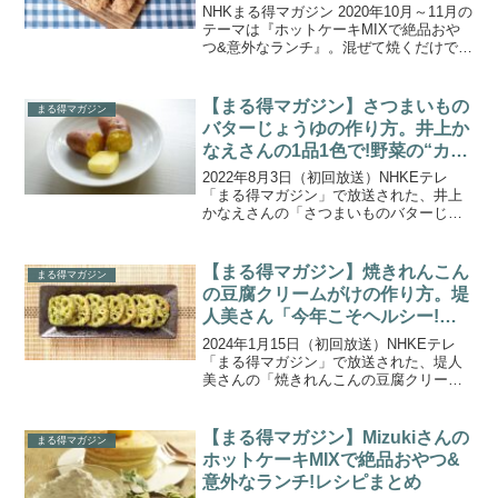
ー・スコーン」
NHKまる得マガジン 2020年10月～11月の
テーマは『ホットケーキMIXで絶品おや
つ&意外なランチ』。混ぜて焼くだけで
OK！ホットケーキミックスを使った、誰
でも簡単に失敗なしのおやつや、ピザ・
おかずパンなどのランチメニューレシピ
【まる得マガジン】さつまいもの
まる得マガジン
を紹介。...
バターじょうゆの作り方。井上か
なえさんの1品1色で!野菜の“カラ
フル”つくりおき
2022年8月3日（初回放送）NHKEテレ
「まる得マガジン」で放送された、井上
かなえさんの「さつまいものバターじょ
うゆ」の作り方をご紹介します。野菜と
きのこを使った副菜の“カラフルつくりお
き”を８回にわたって紹介する『1品1色で!
【まる得マガジン】焼きれんこん
まる得マガジン
野菜の“カ...
の豆腐クリームがけの作り方。堤
人美さん「今年こそヘルシー!と
うふ七変化」。
2024年1月15日（初回放送）NHKEテレ
「まる得マガジン」で放送された、堤人
美さんの「焼きれんこんの豆腐クリーム
がけ」の作り方をご紹介します。ヘルシ
ーなイメージのある豆腐をさまざまなバ
リエーションで紹介する、堤人美さんの
【まる得マガジン】Mizukiさんの
まる得マガジン
「今年こそヘルシ...
ホットケーキMIXで絶品おやつ&
意外なランチ!レシピまとめ