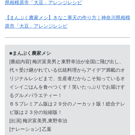
県相模原市「大豆」アレンジレシピ
【まんぷく農家メシ】きなこ寒天の作り方｜神奈川県相模
原市「大豆」アレンジレシピ
■まんぷく農家メシ
[番組内容] 梅沢富美男と東野幸治が全国に飛び出し、
代々受け継がれている伝統料理からアイデア満載のオ
リジナルレシピまで、生産者だからこそ知っているオ
イシイごはんを食べつくす！笑いたっぷりでお届けす
るグルメバラエティー！
ＢＳプレミアム版は２９分のノーカット版！総合テレ
ビ版は２３分の短縮版！
[出演] 梅沢富美男,東野幸治
[ナレーション] 乙葉