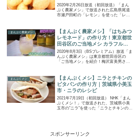
2020年2月26日放送（初回放送）「まん
ぷく農家メシ」で放送された広島県尾道
市瀬戸田町の「レモン」を使った「レモ
ンフリット」の作り方をご紹介します。
今回の放送では広島県尾道市を訪れ、さ
わやかな酸味とほのかな甘みの国産レモ
【まんぷく農家メシ】「はちみつ
まんぷく農家メシ
ンを堪能。レモンの...
レモネード」の作り方！東京都世
田谷区のご当地メシ カラフル卵
屋上はちみつ(2020.8.3)
2020年8月3日（BSプレミアム）放送「ま
んぷく農家メシ」は東京都世田谷区の
「ご当地メシ」を紹介！梅沢富美男さん
と東野幸治さんが「カラフル卵の濃厚卵
かけごはん」「えっ！自由が丘で⁉バラが
香る屋上はちみつ」など、大都会東京の
【まんぷくメシ】ニラとチキンの
まんぷくメシ
知る人ぞ知る食材...
ピタパンの作り方｜茨城県小美玉
市・ニラのレシピ
2021年7月19日（初回放送） NHK「まん
ぷくメシ！」で放送された、茨城県小美
玉市の”ニラ”を使った「ニラとチキンのピ
タパン」の作り方をご紹介します。今回
番組では茨城県小美玉市を訪れ、露地栽
培の畑で収穫したニラで作る絶品料理が
紹介されま...
スポンサーリンク