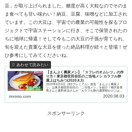
豆」が取り上げられました。糖度が高く大粒なのでそのま
ま食べても甘い味わい！納豆、豆腐、味噌などに加工され
ています。この大豆は、宇宙での農業の可能性を探るプロ
ジェクトで宇宙ステーションに行き、そこで保管されたの
ちに地球に帰還！そして今もこの大豆の子孫が育てられ、
旬を迎えた貴重な大豆を使った絶品料理が続々と登場！ぜ
ひ参考にしてみてくださいね。
【まんぷく農家メシ】「スフレのオムレツ」の作
り方！東京都世田谷区のご当地メシ カラフル卵
屋上はちみつ(2020.8.3)
2020年8月3日（BSプレミアム）放送「まんぷく農家メ
シ」は東京都世田谷区の「ご当地メシ」を紹介！梅沢富美
男さんと東野幸治さんが「カラフル卵の濃厚卵かけごは
ん」「えっ！自由が丘で⁉バラが香る屋上はちみつ」など、
2020.08.03
rinrinto.com
大都会東京の知る人ぞ知る食材...
スポンサーリンク