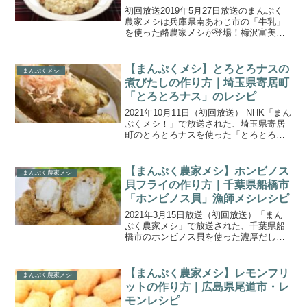
(2019.5.27)
初回放送2019年5月27日放送のまんぷく
農家メシは兵庫県南あわじ市の「牛乳」
を使った酪農家メシが登場！梅沢富美男
さんと東野幸治さんが軽自動車でめぐ
り、美味しい酪農家メシを堪能しまし
た。こちらでは、３軒目「後継ぎはマー
【まんぷくメシ】とろとろナスの
まんぷくメシ
ク 食いしん坊 牛乳メ...
煮びたしの作り方｜埼玉県寄居町
「とろとろナス」のレシピ
2021年10月11日（初回放送） NHK「まん
ぷくメシ！」で放送された、埼玉県寄居
町のとろとろナスを使った「とろとろナ
スの煮びたし」の作り方をご紹介しま
す。今回の食材は、埼玉県寄居町の豊か
な水で育てられる青ナスの「とろとろナ
【まんぷく農家メシ】ホンビノス
まんぷく農家メシ
ス」。普通のな...
貝フライの作り方｜千葉県船橋市
「ホンビノス貝」漁師メシレシピ
2021年3月15日放送（初回放送）「まん
ぷく農家メシ」で放送された、千葉県船
橋市のホンビノス貝を使った濃厚だしレ
シピ「ホンビノス貝フライ」の作り方を
ご紹介します。今回の放送では千葉県船
橋市を訪れ、東京湾で獲れる「ホンビノ
【まんぷく農家メシ】レモンフリ
まんぷく農家メシ
ス貝」を紹介！粒が...
ットの作り方｜広島県尾道市・レ
モンレシピ