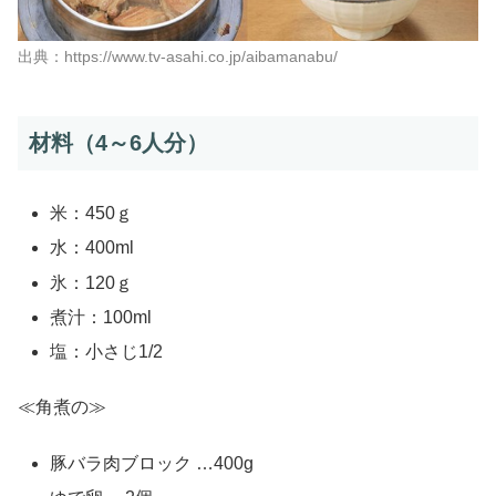
出典：https://www.tv-asahi.co.jp/aibamanabu/
材料（4～6人分）
米：450ｇ
水：400ml
氷：120ｇ
煮汁：100ml
塩：小さじ1/2
≪角煮の≫
豚バラ肉ブロック …400g