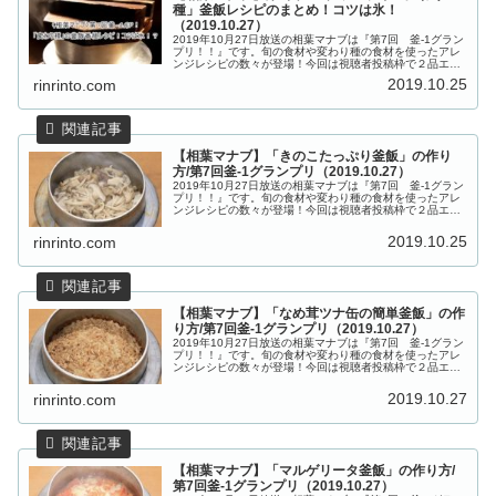
種」釜飯レシピのまとめ！コツは氷！
（2019.10.27）
2019年10月27日放送の相葉マナブは『第7回 釜-1グラン
プリ！！』です。旬の食材や変わり種の食材を使ったアレ
ンジレシピの数々が登場！今回は視聴者投稿枠で２品エン
トリーして、「第７回 釜-１グランプリ」で優勝を競いま
2019.10.25
rinrinto.com
す。全部を食べ比べし...
【相葉マナブ】「きのこたっぷり釜飯」の作り
方/第7回釜-1グランプリ（2019.10.27）
2019年10月27日放送の相葉マナブは『第7回 釜-1グラン
プリ！！』です。旬の食材や変わり種の食材を使ったアレ
ンジレシピの数々が登場！今回は視聴者投稿枠で２品エン
トリーして、「第７回 釜-１グランプリ」で優勝を競いま
す。今回登場した釜飯...
2019.10.25
rinrinto.com
【相葉マナブ】「なめ茸ツナ缶の簡単釜飯」の作
り方/第7回釜-1グランプリ（2019.10.27）
2019年10月27日放送の相葉マナブは『第7回 釜-1グラン
プリ！！』です。旬の食材や変わり種の食材を使ったアレ
ンジレシピの数々が登場！今回は視聴者投稿枠で２品エン
トリーして、「第７回 釜-１グランプリ」で優勝を競いま
す。今回登場した釜飯...
2019.10.27
rinrinto.com
【相葉マナブ】「マルゲリータ釜飯」の作り方/
第7回釜-1グランプリ（2019.10.27）