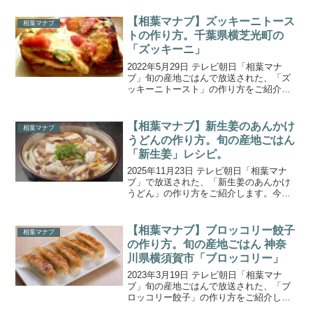
【相葉マナブ】ズッキーニトース
相葉マナブ
トの作り方。千葉県横芝光町の
「ズッキーニ」
2022年5月29日 テレビ朝日「相葉マナ
ブ」旬の産地ごはんで放送された、「ズ
ッキーニトースト」の作り方をご紹介し
ます。今回の食材は、千葉県の山武郡(さ
んぶぐん)横芝光町で栽培されている『ズ
ッキーニ』です。旬の産地ごはんでは初
【相葉マナブ】新生姜のあんかけ
相葉マナブ
めて取り上げら...
うどんの作り方。旬の産地ごはん
「新生姜」レシピ。
2025年11月23日 テレビ朝日「相葉マナ
ブ」で放送された、「新生姜のあんかけ
うどん」の作り方をご紹介します。今週
の旬の産地ごはんの食材は、千葉県山武
市で収穫される「生姜」です。農家さん
が育てているのは、“大生姜”という粒が大
【相葉マナブ】ブロッコリー餃子
相葉マナブ
きい生姜です...
の作り方。旬の産地ごはん 神奈
川県横須賀市「ブロッコリー」
2023年3月19日 テレビ朝日「相葉マナ
ブ」旬の産地ごはんで放送された、「ブ
ロッコリー餃子」の作り方をご紹介しま
す。今回は、神奈川県横須賀市三浦半島