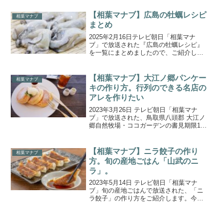
で栽培されている『ブロッコリー』で
す。育てているブロッコリーは、締まり
【相葉マナブ】広島の牡蠣レシピ
相葉マナブ
が良く重量感があり、...
まとめ
2025年2月16日テレビ朝日「相葉マナ
ブ」で放送された『広島の牡蠣レシピ』
を一覧にまとめましたので、ご紹介しま
す。今回は番組初の“広島県”で美味しい牡
蠣を獲って食べ尽くす『広島の名産！美
味しい牡蠣を食べ尽くす』。広島県横島
【相葉マナブ】大江ノ郷パンケー
相葉マナブ
の豊かな海で育っ...
キの作り方。行列のできる名店の
アレを作りたい
2023年3月26日 テレビ朝日「相葉マナ
ブ」で放送された、鳥取県八頭郡 大江ノ
郷自然牧場・ココガーデンの書見期限10
分⁉の超ふわふわスイーツ「大江ノ郷パン
ケーキ」の作り方をご紹介します。全国
各地にある行列のできる名店の“アレ”のレ
【相葉マナブ】ニラ餃子の作り
相葉マナブ
シピを教...
方。旬の産地ごはん「山武のニ
ラ」。
2023年5月14日 テレビ朝日「相葉マナ
ブ」旬の産地ごはんで放送された、「ニ
ラ餃子」の作り方をご紹介します。今回
の食材は、千葉県山武市で栽培されてい
る『ニラ』です。冬の間に球根に貯めた