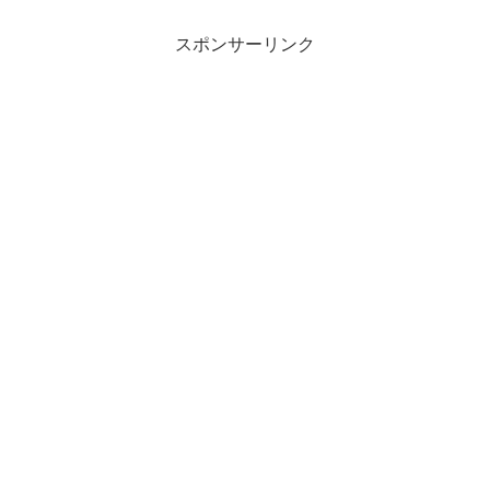
栄養分で成長し、甘みが増しておいしい
ニラを使った絶品料...
スポンサーリンク