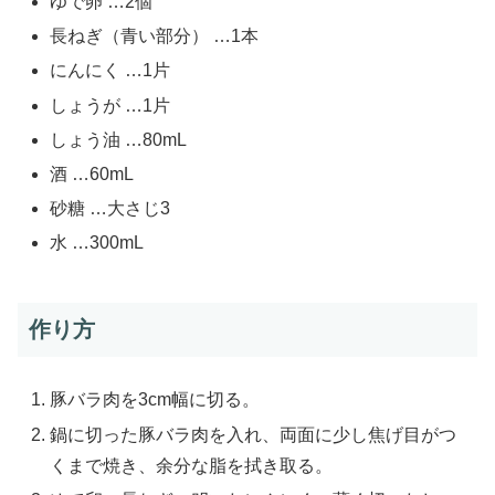
ゆで卵 …2個
長ねぎ（青い部分） …1本
にんにく …1片
しょうが …1片
しょう油 …80mL
酒 …60mL
砂糖 …大さじ3
水 …300mL
作り方
豚バラ肉を3cm幅に切る。
鍋に切った豚バラ肉を入れ、両面に少し焦げ目がつ
くまで焼き、余分な脂を拭き取る。