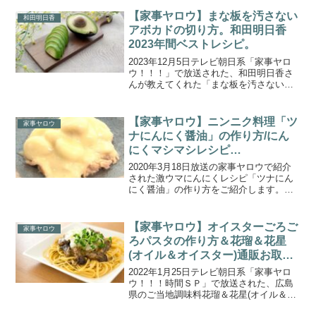
10」を一覧にまとめてご紹介します。年
末総決算！ダイソー＆セリア！２大100...
【家事ヤロウ】まな板を汚さない
和田明日香
アボカドの切り方。和田明日香
2023年間ベストレシピ。
2023年12月5日テレビ朝日系「家事ヤロ
ウ！！！」で放送された、和田明日香さ
んが教えてくれた「まな板を汚さないア
ボカドの切り方」をご紹介します。和田
明日香2023年間ベスト10レシピを大発
表！ 最強炙りなめろう、ワンパンで作る
【家事ヤロウ】ニンニク料理「ツ
家事ヤロウ
牡蠣パスタ、...
ナにんにく醤油」の作り方/にん
にくマシマシレシピ
（2020.3.18）
2020年3月18日放送の家事ヤロウで紹介
された激ウマにんにくレシピ「ツナにん
にく醤油」の作り方をご紹介します。家
事初心者のお三方がニンニクをこれでも
か！と使いまくり、美味しいニンニク料
理を作りました。今回登場するのは、一
【家事ヤロウ】オイスターごろご
家事ヤロウ
度食べたら止まらな...
ろパスタの作り方＆花瑠＆花星
(オイル＆オイスター)通販お取り
寄せ情報
2022年1月25日テレビ朝日系「家事ヤロ
ウ！！！時間ＳＰ」で放送された、広島
県のご当地調味料花瑠＆花星(オイル＆オ
イスター)（牡蠣のオイル漬け）を使った