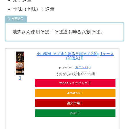
水：適量
十味（七味）：適量
池森さん使用そば「そば通も呻る八割そば」
小山製麺 そば通も呻る八割そば 240g 1ケース
(20個入)
posted with
カエレバ
うおがしの丸池 Yahoo!店
Yahooショッピング
Amazon
楽天市場
7net