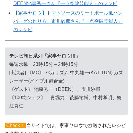
DEEN池森秀一さん『一点突破芸能人』のレシピ
【家事ヤロウ】トマトソースのミートボール風ハン
バーグの作り方｜市川紗椰さん『一点突破芸能人』
のレシピ
テレビ朝日系列「家事ヤロウ!!!」
毎週水曜 23時15分～24時15分
[出演者] 《MC》 バカリズム 中丸雄一(KAT-TUN) カズ
レーザー(メイプル超合金)
《ゲスト》 池森秀一（DEEN）、市川紗椰
《100均シェフ》 青堀力、後藤祐輔、中村孝明、鯰
江真仁
Check！
当サイトでは、家事ヤロウで放送されたレシピ