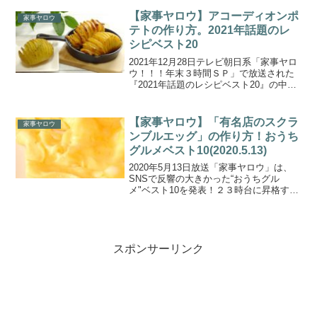
「オイスターごろごろパスタ」レシピ・
作り方をご紹介します。家事初心者が選
【家事ヤロウ】アコーディオンポ
家事ヤロウ
ぶ！ご当地最強...
テトの作り方。2021年話題のレ
シピベスト20
2021年12月28日テレビ朝日系「家事ヤロ
ウ！！！年末３時間ＳＰ」で放送された
『2021年話題のレシピベスト20』の中か
ら、「アコーディオンポテト」の作り方
をご紹介します。超豪華５大女優！大竹
しのぶさん・鈴木保奈美さん・宮沢りえ
【家事ヤロウ】「有名店のスクラ
家事ヤロウ
さん・橋本...
ンブルエッグ」の作り方！おうち
グルメベスト10(2020.5.13)
2020年5月13日放送「家事ヤロウ」は、
SNSで反響の大きかった“おうちグル
メ"ベスト10を発表！２３時台に昇格する
前から合わせると約２００品ものレシピ
の中から、視聴者さんからの反響が大き
かった料理ベスト１０を発表！パン、ス
イーツ、炊き込...
スポンサーリンク