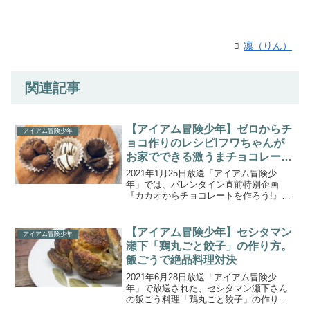
凛（りん）
関連記事
【アイアム冒険少年】ゼロからチ
アイアム冒険少年
ョコ作りのレシピ!フワちゃんが
お家でできる激うまチョコレート
の作り方!
2021年1月25日放送「アイアム冒険少
年」では、バレンタイン直前特別企画
『カカオからチョコレートを作ろう!』を
放送！フワちゃんとサンシャイン池崎さ
んが、カカオを収穫するためにカカオ探
しからスタート！こちらでは、フワちゃ
【アイアム冒険少年】セシタマン
アイアム冒険少年
ん＆サンシャイン池崎...
瀬下「鶏丸ごと餃子」の作り方。
飯ごうで絶品料理対決
2021年6月28日放送「アイアム冒険少
年」で放送された、セシタマン瀬下さん
の飯ごう料理「鶏丸ごと餃子」の作り方