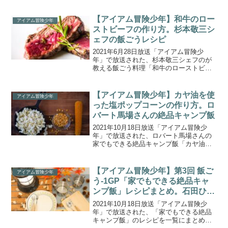
をご紹介します。【飯ごうNO.1決定戦】
では、中条あやみVSサンシャイン池崎さ
んVS全力戦士セシタマンさんが、『飯ご
【アイアム冒険少年】和牛のロー
アイアム冒険少年
う神』の称号...
ストビーフの作り方。杉本敬三シ
ェフの飯ごうレシピ
2021年6月28日放送「アイアム冒険少
年」で放送された、杉本敬三シェフのが
教える飯ごう料理「和牛のローストビー
フ」の作り方をご紹介します。【飯ごう
NO.1決定戦】では、中条あやみVSサンシ
ャイン池崎さんVS全力戦士セシタマンさ
【アイアム冒険少年】カヤ油を使
アイアム冒険少年
んが、『飯ご...
った塩ポップコーンの作り方。ロ
バート馬場さんの絶品キャンプ飯
2021年10月18日放送「アイアム冒険少
年」で放送された、ロバート馬場さんの
家でもできる絶品キャンプ飯「カヤ油を
使った塩ポップコーン」の作り方をご紹
介します。飯ごうを使った料理NO.1を決
める戦い『第３回飯ごう-１GP』！三代
【アイアム冒険少年】第3回 飯ご
アイアム冒険少年
目『飯ごう神...
う-1GP「家でもできる絶品キャ
ンプ飯」レシピまとめ。石田ひか
り＆志田彩良,ロバート馬場,サン
2021年10月18日放送「アイアム冒険少
シャイン池崎が対決!
年」で放送された、「家でもできる絶品
キャンプ飯」のレシピを一覧にまとめま