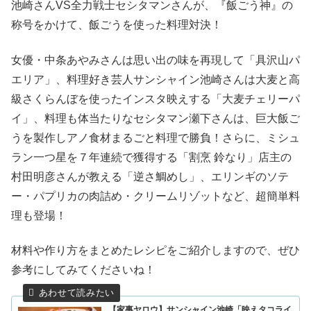
池崎さんVS全力戦士セシタマンさんが、
『飯ごう神』の
称号をかけて、飯ごうを使った料理対決！
女優・中条あやみさんは思い出の味を再現して「具沢山パ
エリア」、料理好き芸人サンシャイン池崎さんは大麦と高
級さくらんぼを使ったインスタ映えする「大麦チェリーパ
イ」、料理も体当たりなセシタマン瀬下さんは、巨大飯ご
うを製作しアノ食材まるごと料理で勝負！さらに、ミシュ
ラン一つ星を７年連続で獲得する「割烹 鈴なり」店主の
村田明彦さんが教える「逆さ鯛めし」、エリンギのソテ
ー・パプリカの肉詰め・クリームリゾットなど、超簡単料
理も登場！
材料や作り方をまとめたレシピをご紹介しますので、ぜひ
参考にしてみてくださいね！
【家事ヤロウ】サンシャイン池崎「映えタコライ