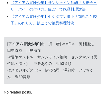
【アイアム冒険少年】サンシャイン池崎「大麦チェ
リーパイ」の作り方。飯ごうで絶品料理対決
【アイアム冒険少年】セシタマン瀬下「鶏丸ごと餃
子」の作り方。飯ごうで絶品料理対決
[
アイアム冒険少年
] [出 演 者] ≪MC≫ 岡村隆史
田中直樹 川島海荷
≪冒険ゲスト≫ サンシャイン池崎 セシタマン（天
竺鼠・瀬下） 中条あやみ ※50音順
≪スタジオゲスト≫ 伊沢拓司 澤部佑 フワちゃ
ん ※50音順
No related posts.