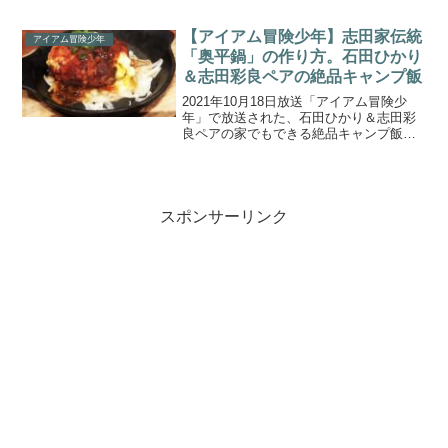
したのでご紹介します。飯ごうを使った
料理NO.1を決める戦い『第３回飯ごう-１
GP』！三代目『飯ごう神』の称号をかけ
【アイアム冒険少年】志田家伝統
アイアム冒険少年
て、飯ごう...
「奥平鍋」の作り方。石田ひかり
＆志田彩良ペアの絶品キャンプ飯
2021年10月18日放送「アイアム冒険少
年」で放送された、石田ひかり＆志田彩
良ペアの家でもできる絶品キャンプ飯
「志田家伝統『奥平鍋』」の作り方をご
紹介します。飯ごうを使った料理NO.1を
決める戦い『第３回飯ごう-１GP』！三
代目『飯ごう神...
スポンサーリンク