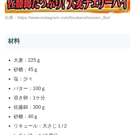
出典：https://www.instagram.com/boukenshounen_tbs/
材料
大麦：225ｇ
砂糖：45ｇ
塩：少々
バター：100ｇ
溶き卵：1ケ分
佐藤錦：300ｇ
砂糖：40ｇ
リキュール：大さじ１/２