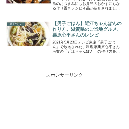
酒のおつまみにもお弁当のおかずにもな
る作り置きレシピ４品が紹介されまし
た。こちらでは、新企画「俺たちのつく
りおき」で紹介された「ナスの揚げびた
し」の作り方をご紹介します。【男子ご
【男子ごはん】近江ちゃんぽんの
男子ごはん
はん】新企画「俺たち...
作り方。滋賀県のご当地グルメ、
栗原心平さんのレシピ
2021年5月23日テレビ東京「男子ごは
ん」で放送された、料理家栗原心平さん
考案の「近江ちゃんぽん」の作り方をご
紹介します。今回放送の男子ごはんは
『"滋賀県"のご当地グルメを作ってみよ
う』ということで、ご当地ごはんシリー
ズ第13弾は“滋賀県...
スポンサーリンク