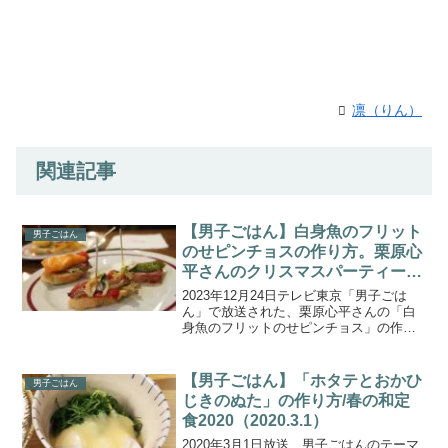
凛（りん）
関連記事
【男子ごはん】白身魚のフリット
男子ごはん
のせピンチョスの作り方。栗原心
平さんのクリスマスパーティーお
つまみ。
2023年12月24日テレビ東京「男子ごは
ん」で放送された、栗原心平さんの「白
身魚のフリットのせピンチョス」の作り
方を紹介します。今回のテーマは、『ま
だ間に合う！クリスマスパーティーおつ
まみ』。料理研究家 栗原心平さんが、ひ
【男子ごはん】「ホタテとおかひ
男子ごはん
と口サイズで手で...
じきのぬた」の作り方/春の和定
食2020（2020.3.1）
2020年3月1日放送 男子ごはんのテーマ