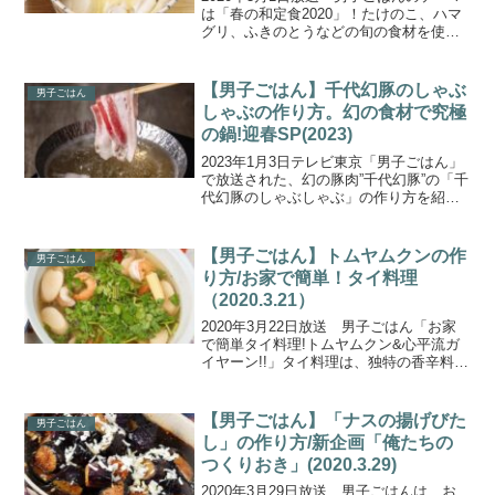
は「春の和定食2020」！たけのこ、ハマ
グリ、ふきのとうなどの旬の食材を使っ
た４品を栗原心平さんがご披露ください
ました！こちらでは、春の旬食材に”ホタ
テ”と”おかひじき”を使った「ホタテとお
【男子ごはん】千代幻豚のしゃぶ
男子ごはん
かひじき...
しゃぶの作り方。幻の食材で究極
の鍋!迎春SP(2023)
2023年1月3日テレビ東京「男子ごはん」
で放送された、幻の豚肉”千代幻豚”の「千
代幻豚のしゃぶしゃぶ」の作り方を紹介
します。今回は「究極の食材」をテーマ
に、心平さんは総移動距離約3000kmのロ
ケを行い”究極のかつお節・本枯節”と”究
【男子ごはん】トムヤムクンの作
男子ごはん
極の...
り方/お家で簡単！タイ料理
（2020.3.21）
2020年3月22日放送 男子ごはん「お家
で簡単タイ料理!トムヤムクン&心平流ガ
イヤーン!!」タイ料理は、独特の香辛料や
ハーブをたくさん使うのが特徴です。今
回は日本で手に入る食材で作れるタイ料
理２品について、栗原心平さんが教えて
【男子ごはん】「ナスの揚げびた
男子ごはん
くださいまし...
し」の作り方/新企画「俺たちの
つくりおき」(2020.3.29)
2020年3月29日放送 男子ごはんは、お