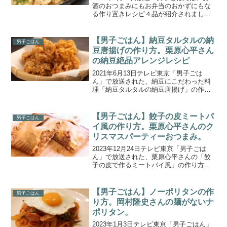
酒のおつまみにもお弁当のおかずにもな
る作り置きレシピ４品が紹介されまし
た。こちらでは、新企画「俺たちのつく
りおき」で紹介された「れんこんと青じ
そのきんぴら」の作り方をご紹介しま
【男子ごはん】納豆タルタルの納
男子ごはん
す。【男子ごはん】新企...
豆唐揚げの作り方。栗原心平さん
の納豆絶品アレンジレシピ
2021年6月13日テレビ東京「男子ごは
ん」で放送された、納豆にこだわった料
理「納豆タルタルの納豆唐揚げ」の作り
方を紹介します。今回放送のテーマは、
『男のロマンシリーズ第25弾！納豆！』
ということで、料理研究家 栗原心平さん
【男子ごはん】餃子の皮ミートパ
男子ごはん
が納豆の魅力をと...
イ風の作り方。栗原心平さんのク
リスマスパーティーおつまみ。
2023年12月24日テレビ東京「男子ごは
ん」で放送された、栗原心平さんの「餃
子の皮で作るミートパイ風」の作り方を
紹介します。今回のテーマは、『まだ間
に合う！クリスマスパーティーおつま
み』。料理研究家 栗原心平さんが、ひと
【男子ごはん】ノーポリタンの作
男子ごはん
口サイズで手で食べ...
り方。岡村隆史さんの麺がないナ
ポリタン。
2023年1月3日テレビ東京「男子ごはん」