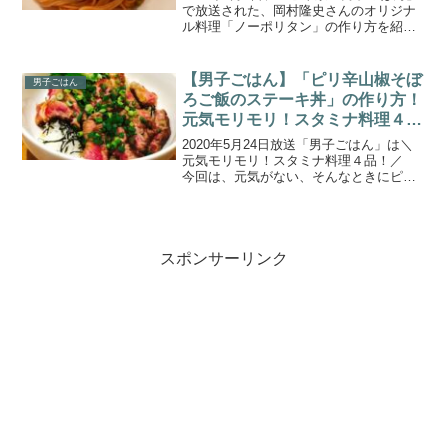
で放送された、岡村隆史さんのオリジナ
ル料理「ノーポリタン」の作り方を紹介
します。今回は「究極の食材」をテーマ
に、心平さんは総移動距離約3000kmのロ
ケを行い”究極のかつお節・本枯節”と”究
【男子ごはん】「ピリ辛山椒そぼ
男子ごはん
極の豚肉...
ろご飯のステーキ丼」の作り方！
元気モリモリ！スタミナ料理４品
(2020.5.24)
2020年5月24日放送「男子ごはん」は＼
元気モリモリ！スタミナ料理４品！／
今回は、元気がない、そんなときにピッ
タリの心平流スタミナ料理４品が登場！
ゆず胡椒、にんにく、山椒を使ったパン
チの効いた味で食欲増進してくれるレシ
ピです。こちらでは...
スポンサーリンク