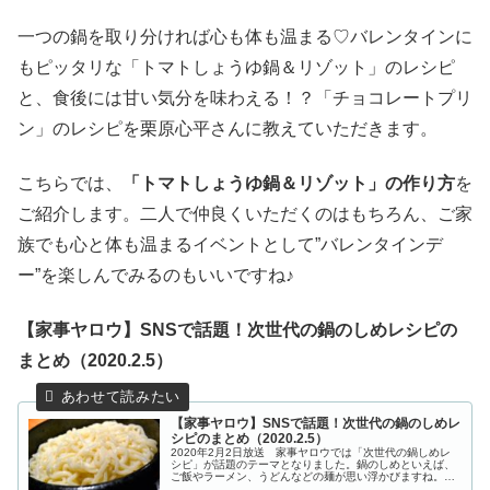
一つの鍋を取り分ければ心も体も温まる♡バレンタインに
もピッタリな「トマトしょうゆ鍋＆リゾット」のレシピ
と、食後には甘い気分を味わえる！？「チョコレートプリ
ン」のレシピを栗原心平さんに教えていただきます。
こちらでは、
「トマトしょうゆ鍋＆リゾット」の作り方
を
ご紹介します。二人で仲良くいただくのはもちろん、ご家
族でも心と体も温まるイベントとして”バレンタインデ
ー”を楽しんでみるのもいいですね♪
【家事ヤロウ】SNSで話題！次世代の鍋のしめレシピの
まとめ（2020.2.5）
【家事ヤロウ】SNSで話題！次世代の鍋のしめレ
シピのまとめ（2020.2.5）
2020年2月2日放送 家事ヤロウでは「次世代の鍋しめレ
シピ」が話題のテーマとなりました。鍋のしめといえば、
ご飯やラーメン、うどんなどの麺が思い浮かびますね。今
回の家事ヤロウでは、「次世代の鍋しめレシピ」と題しま