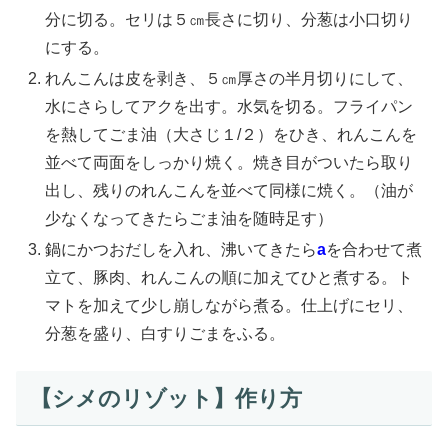
分に切る。セリは５㎝長さに切り、分葱は小口切り
にする。
れんこんは皮を剥き、５㎝厚さの半月切りにして、
水にさらしてアクを出す。水気を切る。フライパン
を熱してごま油（大さじ１/２）をひき、れんこんを
並べて両面をしっかり焼く。焼き目がついたら取り
出し、残りのれんこんを並べて同様に焼く。（油が
少なくなってきたらごま油を随時足す）
鍋にかつおだしを入れ、沸いてきたら
a
を合わせて煮
立て、豚肉、れんこんの順に加えてひと煮する。ト
マトを加えて少し崩しながら煮る。仕上げにセリ、
分葱を盛り、白すりごまをふる。
【シメのリゾット】作り方