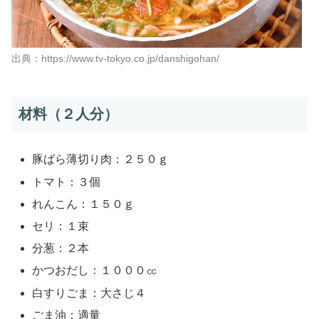
出典：https://www.tv-tokyo.co.jp/danshigohan/
材料（２人分）
豚ばら薄切り肉：２５０ｇ
トマト：３個
れんこん：１５０ｇ
セリ：１束
分葱：２本
かつおだし：１０００㏄
白すりごま：大さじ４
ごま油：適量