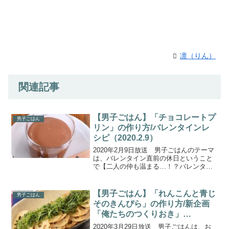
凛（りん）
関連記事
【男子ごはん】「チョコレートプ
男子ごはん
リン」の作り方/バレンタインレ
シピ（2020.2.9）
2020年2月9日放送 男子ごはんのテーマ
は、バレンタイン直前の休日ということ
で【二人の仲も温まる…！？バレンタイ
ン鍋＆チョコレートプリン！！】です。
一つの鍋を取り分ければ心も体も温まる
♡バレンタインにもピッタリな「トマト
【男子ごはん】「れんこんと青じ
男子ごはん
しょうゆ鍋＆リゾッ...
そのきんぴら」の作り方/新企画
「俺たちのつくりおき」
(2020.3.29)
2020年3月29日放送 男子ごはんは、お