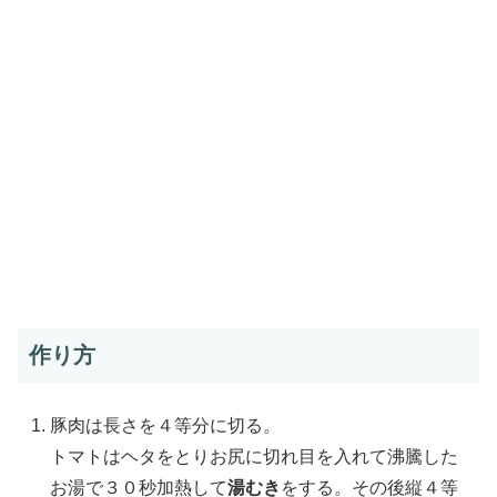
作り方
豚肉は長さを４等分に切る。
トマトはヘタをとりお尻に切れ目を入れて沸騰した
お湯で３０秒加熱して
湯むき
をする。その後縦４等