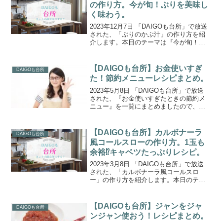
め」を作ったと...
の作り方。今が旬！ぶりを美味し
く味わう。
2023年12月7日 「DAIGOも台所」で放送
された、「ぶりのかぶ汁」の作り方を紹
介します。本日のテーマは『今が旬！ぶ
りを美味しく味わう』。プロが考えた超
美味しい本日の推し料理は、「ぶりのか
ぶ汁」、「タンドリーブリ」、「ぶりの
【DAIGOも台所】お金使いすぎ
DAIGOも台所
おろし煮」の...
た！節約メニューレシピまとめ。
2023年5月8日 「DAIGOも台所」で放送
された、『お金使いすぎたときの節約メ
ニュー』を一覧にまとめましたので、ご
紹介します。本日のテーマは『お金使い
すぎた！節約メニュー』。「ゴールデン
ウィークにお金を使いすぎて金欠！つい
【DAIGOも台所】カルボナーラ
DAIGOも台所
に貯金箱のお金...
風コールスローの作り方。1玉も
余裕⁉キャベツたっぷりレシピ。
2023年3月8日 「DAIGOも台所」で放送
された、「カルボナーラ風コールスロ
ー」の作り方を紹介します。本日のテー
マは『１玉も余裕⁉キャベツたっぷり』。
「気分出して春キャベツを1玉買いまし
た！よく考えたら一人暮らしでした！い
【DAIGOも台所】ジャンをジャ
DAIGOも台所
っぱい使う料理...
ンジャン使おう！レシピまとめ。