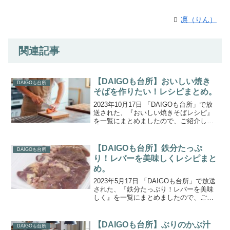
凛（りん）
関連記事
【DAIGOも台所】おいしい焼き
DAIGOも台所
そばを作りたい！レシピまとめ。
2023年10月17日 「DAIGOも台所」で放
送された、『おいしい焼きそばレシピ』
を一覧にまとめましたので、ご紹介しま
す。今週は、１０月２２日（日）よる６
時放送『ＣＨＥＦ‐１グランプリ２０２
３』ＭＣの山里亮太さんの『おいしい焼
【DAIGOも台所】鉄分たっぷ
DAIGOも台所
きそばを作り...
り！レバーを美味しくレシピまと
め。
2023年5月17日 「DAIGOも台所」で放送
された、『鉄分たっぷり！レバーを美味
しく』を一覧にまとめましたので、ご紹
介します。本日のテーマは『鉄分たっぷ
り！レバーを美味しく』。「貧血気味の
母に、以前番組で習った「レバニラ炒
【DAIGOも台所】ぶりのかぶ汁
DAIGOも台所