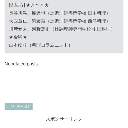
[先生方] ★月〜木★
長谷川晃／簾達也（辻調理師専門学校 日本料理）
大西章仁／紫藤慧（辻調理師専門学校 西洋料理）
川﨑元太／河野篤史（辻調理師専門学校 中国料理）
★金曜★
山本ゆり（料理コラムニスト）
No related posts.
DAIGOも台所
スポンサーリンク