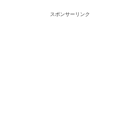
ラムニスト山本ゆりさんから教わる『料
理初心者でも一人...
スポンサーリンク