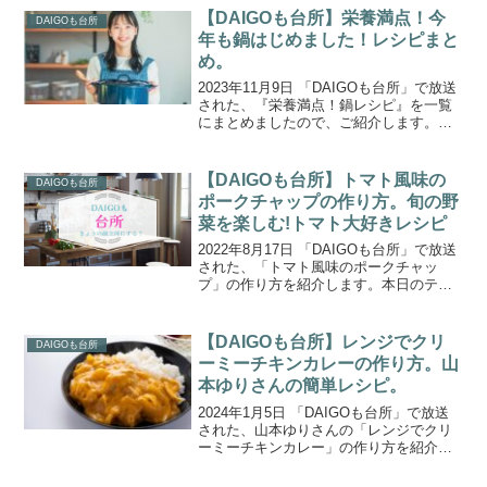
「じゃばら」を使い、爽やかな酸味を活
【DAIGOも台所】栄養満点！今
DAIGOも台所
かした、簡単でサッ...
年も鍋はじめました！レシピまと
め。
2023年11月9日 「DAIGOも台所」で放送
された、『栄養満点！鍋レシピ』を一覧
にまとめましたので、ご紹介します。本
日のテーマは『栄養満点！今年も鍋はじ
めました！』。プロが考えた超美味しい
本日の推し料理は、「きのこのうどん
【DAIGOも台所】トマト風味の
DAIGOも台所
鍋」、「ねぎし...
ポークチャップの作り方。旬の野
菜を楽しむ!トマト大好きレシピ
2022年8月17日 「DAIGOも台所」で放送
された、「トマト風味のポークチャッ
プ」の作り方を紹介します。本日のテー
マは、「先日、DAIGOさんが冬瓜に公開
告白されていましたが、私にも言わせて
ください！『トマト愛してる♡』そんな
【DAIGOも台所】レンジでクリ
DAIGOも台所
私も思わず...
ーミーチキンカレーの作り方。山
本ゆりさんの簡単レシピ。
2024年1月5日 「DAIGOも台所」で放送
された、山本ゆりさんの「レンジでクリ
ーミーチキンカレー」の作り方を紹介し
ます。本日金曜日のテーマは、「超簡
単！ボクでもできる！金曜日」。料理コ