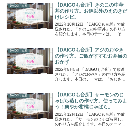
【DAIGOも台所】きのこの中華
DAIGOも台所
丼の作り方。お鍋以外のえのきだ
けレシピ。
2022年10月12日 「DAIGOも台所」で放
送された、「きのこの中華丼」の作り方
を紹介します。本日のテーマは、「そろ
そろお鍋が恋しくなる季節！えのきだけ
って、お鍋の時は欠かせないのに、それ
以外での料理、思いつきません！」とい
【DAIGOも台所】アジのおやき
DAIGOも台所
うお悩みに答...
の作り方。ご飯がすすむお弁当の
おかず
2022年9月5日 「DAIGOも台所」で放送
された、「アジのおやき」の作り方を紹
介します。本日のテーマは、「おじさん
ですが弁当デビューしました。まわりに
自慢できるおかず教えてください。」と
いうお悩みに答えた『ご飯がすすむ！お
【DAIGOも台所】サーモンのじ
DAIGOも台所
弁当のおかず！...
ゃばら蒸しの作り方。使ってみよ
う！爽やか柑橘じゃばら。
2023年12月12日 「DAIGOも台所」で放
送された、「サーモンのじゃばら蒸し」
の作り方を紹介します。本日のテーマは
『使ってみよう！爽やか柑橘じゃば
ら』。今回は和歌山の北山村の名産品