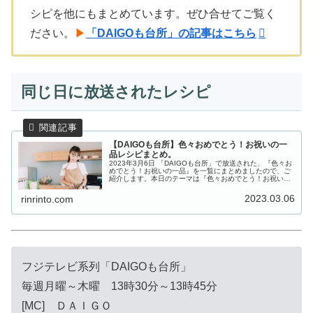
シピを他にもまとめています。ぜひ合せてご覧く
ださい。
▶
「DAIGOも台所」の記事はこちら
同じ日に放送されたレシピ
【DAIGOも台所】色々おめでとう！お祝いの一
品レシピまとめ。
2023年3月6日 「DAIGOも台所」で放送された、『色々お
めでとう！お祝いの一品』を一覧にまとめましたので、ご
紹介します。本日のテーマは『色々おめでとう！お祝いの
一品』。「今週は息子の中学校の卒業式、4月には高校生
です！春はみなさんもお...
2023.03.06
rinrinto.com
フジテレビ系列「DAIGOも台所」
毎週月曜～木曜 13時30分～13時45分
[MC] ＤＡＩＧＯ