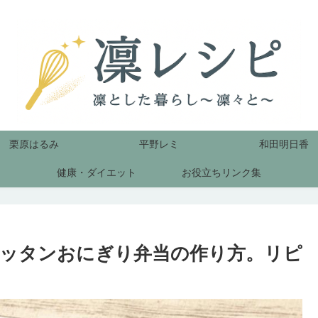
栗原はるみ
平野レミ
和田明日香
健康・ダイエット
お役立ちリンク集
ッタンおにぎり弁当の作り方。リピ