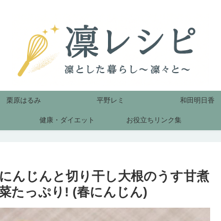
栗原はるみ
平野レミ
和田明日香
健康・ダイエット
お役立ちリンク集
にんじんと切り干し大根のうす甘煮
たっぷり! (春にんじん)