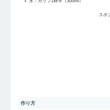
水：カップ1杯半（300ml）
スポ
作り方