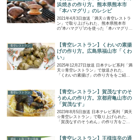
浜焼きの作り方。熊本県熊本市
「本ハマグリ」のレシピ
2021年4月3日放送「満天☆青空レストラ
ン」で取り上げられた、熊本県熊本市
の”本ハマグリ”のを使った「本ハマグリの
浜焼き」の作り方をご紹介します。今回
の食材 「本ハマグリ」は、有明海で漁獲
される国産ハマグリです。本ハマグリは
【青空レストラン】くわいの素揚
青空レストラン
絶滅危惧Ⅱ類に...
げの作り方。広島県福山市「くわ
い」
2025年12月27日放送 日本テレビ系列「満
天☆青空レストラン」で放送された、
「くわいの素揚げ」の作り方ををご紹介
します。今週の食材は広島県福山市の
「くわい」。田んぼのサファイアとも呼
ばれる、おせちに入っている、おめでた
【青空レストラン】賀茂なすのそ
青空レストラン
い食材。くわいのフ...
うめんの作り方。京都府亀山市の
「賀茂なす」
2023年8月5日放送 日本テレビ系列「満天
☆青空レストラン」で取り上げられた、
「賀茂なすのそうめん」の作り方をご紹
介します。今回の食材は、京都府亀岡市
の「賀茂なす」です。！丸く美しいナス
の女王で絶品田楽＆鰻とナスの炒め、ナ
【青空レストラン】王様塩辛の通
通販・お取り寄せ情報