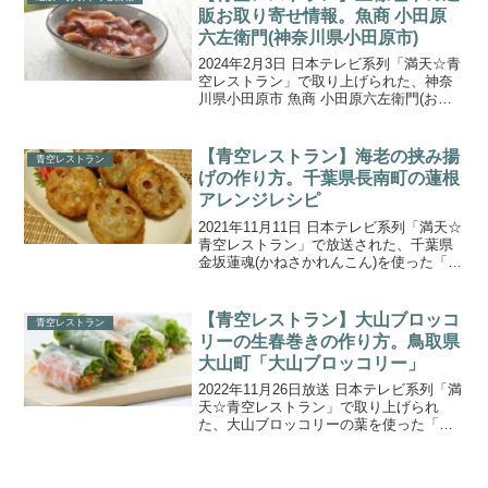
スそうめん、ナス...
販お取り寄せ情報。魚商 小田原
六左衛門(神奈川県小田原市)
2024年2月3日 日本テレビ系列「満天☆青
空レストラン」で取り上げられた、神奈
川県小田原市 魚商 小田原六左衛門(おだ
わらろくざえもん)の「王様塩辛」の通販
取り寄せ情報をご紹介します。王様の塩
辛は、別名・イカの王様と呼ばれる”アオ
【青空レストラン】海老の挟み揚
青空レストラン
リイカ”...
げの作り方。千葉県長南町の蓮根
アレンジレシピ
2021年11月11日 日本テレビ系列「満天☆
青空レストラン」で放送された、千葉県
金坂蓮魂(かねさかれんこん)を使った「海
老の挟み揚げ」の作り方をご紹介しま
す。今回の食材は蓮根。名人金坂さんが
育てているのは、レンコンでは不可能と
【青空レストラン】大山ブロッコ
青空レストラン
言われる農薬...
リーの生春巻きの作り方。鳥取県
大山町「大山ブロッコリー」
2022年11月26日放送 日本テレビ系列「満
天☆青空レストラン」で取り上げられ
た、大山ブロッコリーの葉を使った「大
山ブロッコリーの生春巻き」の作り方を
ご紹介します。今回の食材は、鳥取県大
山山麓で育つブランド品『大山(だいせん)