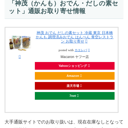
「神茂（かんも）おでん・だしの素セ
ット」通販お取り寄せ情報
神茂 おでん だしの素セット 冷蔵 東京 日本橋
かんも 調理済みおでん はんぺん 青空レストラ
ン お取り寄せ
posted with
カエレバ
Macaron ヤフー店
Yahooショッピング
Amazon
楽天市場
7net
大手通販サイトでのお取り扱いは、現在在庫なしとなって