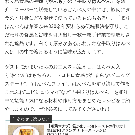
わふわ食感の
神茂（かんも）の「手取りはんぺん」
を紹
介！スーパーで販売しているはんぺんの中には、鮫肉にタ
ラのすり身などを混ぜて使っているものもある中、手取り
はんぺんは創業以来330余年変わらぬ伝統製法を守り、こ
だわりの食感と旨味を引き出し一枚一枚手作業で型取りさ
れた逸品です。白くて厚みがあるふわふわな手取りはんぺ
んは口の中で溶けるように旨味が広がります。
ゲストにかまいたちのお二人をお迎えし、はんぺん入
り”おでん”はもちろん、トロトロ食感がたまらない”エッグ
ステーキ”、”はんぺんフライ”、はんぺんをすり潰して作る
ふわふわ”エビシュウマイ”など「手取りはんぺん」を和洋
中で堪能！気になる材料や作り方をまとめたレシピをご紹
介しますので、ぜひ参考にしてみてくださいね！
【相葉マナブ】笹かまラー油トーストの作り方｜
第2回T-1グランプリ!トーストレシピ
(2020.11.15)