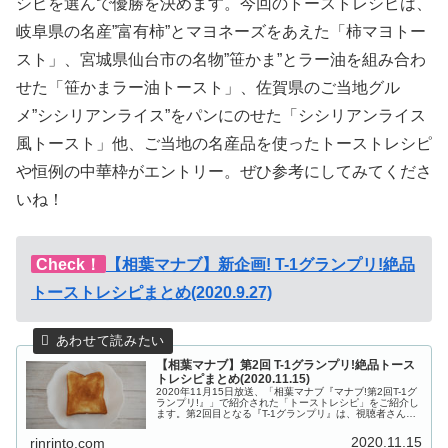
シピを選んで優勝を決めます。今回のトーストレシピは、
岐阜県の名産”富有柿”とマヨネーズをあえた「柿マヨトー
スト」、宮城県仙台市の名物”笹かま”とラー油を組み合わ
せた「笹かまラー油トースト」、佐賀県のご当地グル
メ”シシリアンライス”をパンにのせた「シシリアンライス
風トースト」他、ご当地の名産品を使ったトーストレシピ
や恒例の中華枠がエントリー。ぜひ参考にしてみてくださ
いね！
Check！
【相葉マナブ】新企画! T-1グランプリ!絶品
トーストレシピまとめ(2020.9.27)
【相葉マナブ】第2回 T-1グランプリ!絶品トース
トレシピまとめ(2020.11.15)
2020年11月15日放送、「相葉マナブ『マナブ!第2回T-1グ
ランプリ!』」で紹介された「トーストレシピ」をご紹介し
ます。第2回目となる『T-1グランプリ』は、視聴者さん投
稿のトーストレシピを食べ比べ、１番美味しかったトース
トレシピを選ん...
2020.11.15
rinrinto.com