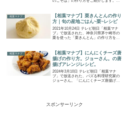
のこそば」の作り方をご紹介します。今
回で11回目！千葉県木更津市のたけのこ
農家さんの竹林でたけのこ掘り！掘った
採りたてのたけのこを使った絶品料理を
【相葉マナブ】栗きんとんの作り
相葉マナブ
地元農家さんか...
方｜旬の産地ごはん~栗~レシピ
2021年10月24日 テレビ朝日「相葉マナ
ブ」で放送された、神奈川県茅ケ崎市の
栗を使った「栗きんとん」の作り方をご
紹介します。今回のテーマは、『マナ
ブ！旬の産地ごはん～神奈川県茅ヶ崎の
栗～』。農家さんが栽培している栗の中
【相葉マナブ】にんにくチーズ唐
相葉マナブ
から、粒が大きく加...
揚げの作り方。ジョーさん。の唐
揚げアレンジレシピ。
2024年3月10日 テレビ朝日「相葉マナ
ブ」で放送された、バズる料理研究家の
ジョーさん。「にんにくチーズ唐揚げ」
の作り方をご紹介します。今回は、『マ
ナブ！余った唐揚げ美味しくアレンジレ
シピ！』。余ってしまった唐揚げをさら
に美味しくするアイ...
スポンサーリンク