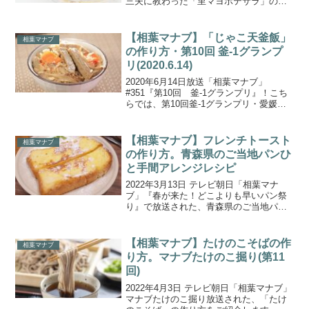
三夫に教わった「里マヨポテサラ」の作
り方をご紹介します。今週は、『マナ
ブ！出張お料理塾～野永さんと里芋
～』。日本橋ゆかりの料理人・野永喜三
【相葉マナブ】「じゃこ天釜飯」
相葉マナブ
夫さんが、埼玉県狭山市...
の作り方・第10回 釜-1グランプ
リ(2020.6.14)
2020年6月14日放送「相葉マナブ」
#351『第10回 釜-1グランプリ』！こち
らでは、第10回釜-1グランプリ・愛媛の
特産品を使った「じゃこ天釜飯」の作り
方をご紹介します。視聴者さん投稿の変
わり種・郷土料理、そして恒例の中華枠
【相葉マナブ】フレンチトースト
相葉マナブ
がエントリ...
の作り方。青森県のご当地パンひ
と手間アレンジレシピ
2022年3月13日 テレビ朝日「相葉マナ
ブ」『春が来た！どこよりも早いパン祭
り』で放送された、青森県のご当地パ
ン・イギリストーストのアレンジレシピ
「フレンチトースト」の作り方をご紹介
します。全国のご当地パンにひと手間加
【相葉マナブ】たけのこそばの作
相葉マナブ
えた、製造者さんオス...
り方。マナブたけのこ掘り(第11
回)
2022年4月3日 テレビ朝日「相葉マナブ」
マナブたけのこ掘り放送された、「たけ