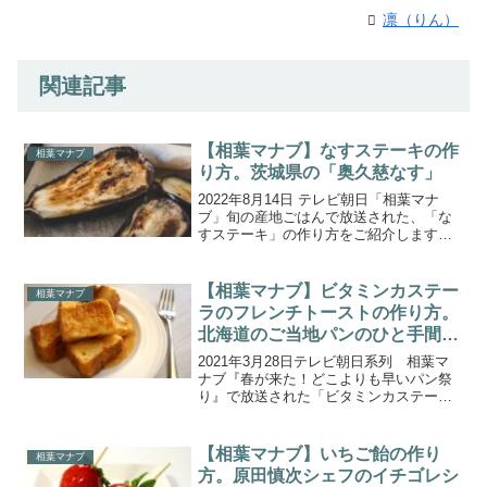
凛（りん）
関連記事
【相葉マナブ】なすステーキの作
相葉マナブ
り方。茨城県の「奥久慈なす」
2022年8月14日 テレビ朝日「相葉マナ
ブ」旬の産地ごはんで放送された、「な
すステーキ」の作り方をご紹介します。
今回の食材は、茨城県で栽培されている
『奥久慈なす』です。太陽の光をたっぷ
り浴び“黒いダイヤ”とも呼ばれるブランド
【相葉マナブ】ビタミンカステー
相葉マナブ
食材です。煮て...
ラのフレンチトーストの作り方。
北海道のご当地パンのひと手間レ
シピ
2021年3月28日テレビ朝日系列 相葉マ
ナブ『春が来た！どこよりも早いパン祭
り』で放送された「ビタミンカステーラ
のフレンチトースト」の作り方をご紹介
します。全国のご当地パンにひと手間加
えた、製造者さんオススメの食べ方を学
【相葉マナブ】いちご飴の作り
相葉マナブ
ぶ『春が来た！どこ...
方。原田慎次シェフのイチゴレシ