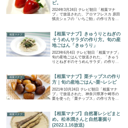
ピ。
2024年3月24日 テレビ朝日「相葉マナ
ブ」で放送された、アロマフレスカ 原田
慎次シェフの「いちご飴」の作り方をご
紹介します。今回の食材は、栃木県芳賀
郡益子町の「いちご」です。農家さんは
17種類ものいちごを育てていて、中でも
【相葉マナブ】きゅうりとねぎの
相葉マナブ
農家さんのおす...
そうめんサラダの作り方。旬の産
地ごはん「きゅうり」
2023年6月4日 テレビ朝日「相葉マナブ」
旬の産地ごはんで放送された、「きゅう
りとねぎギのそうめんサラダ」の作り方
をご紹介します。今回の食材は東京都三
鷹市で栽培されている『きゅうり』で
す。お世話になった農家さんでは、地下
【相葉マナブ】栗チップスの作り
相葉マナブ
100mから汲み上...
方｜旬の産地ごはん~栗~レシピ
2021年10月24日 テレビ朝日「相葉マナ
ブ」で放送された、神奈川県茅ケ崎市の
栗を使った「栗チップス」の作り方をご
紹介します。今回のテーマは、『マナ
ブ！旬の産地ごはん～神奈川県茅ヶ崎の
栗～』。農家さんが栽培している栗の中
【相葉マナブ】自然薯レシピまと
相葉マナブ
から、粒が大きく加...
め。松本潤さんと自然薯掘り
(2022.1.16放送)