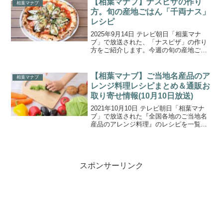
【相葉マナブ】ナスピザの作り
相葉マナブ
し・紅ほっぺ...
方。旬の産地ごはん「千両ナス」
レシピ
2025年9月14日 テレビ朝日「相葉マナ
ブ」で放送された、「ナスピザ」の作り
方をご紹介します。今週の旬の産地ごは
んの食材は、神奈川県横浜市の『ナス』
です。農家さんが育てているのは、「千
両」という品種。アクが少なく、どんな
【相葉マナブ】ご当地名産品のア
相葉マナブ
料理にも使える万能...
レンジ料理レシピまとめ＆通販お
取り寄せ情報(10月10日放送)
2021年10月10日 テレビ朝日「相葉マナ
ブ」で放送された『全国各地のご当地名
産品のアレンジ料理』のレシピを一覧に
まとめましたのでご紹介します。今回の
テーマは、全国各地の“ご当地名産品”！全
国各地の名産品を使って、家庭でも簡単
に出来るアレ...
スポンサーリンク