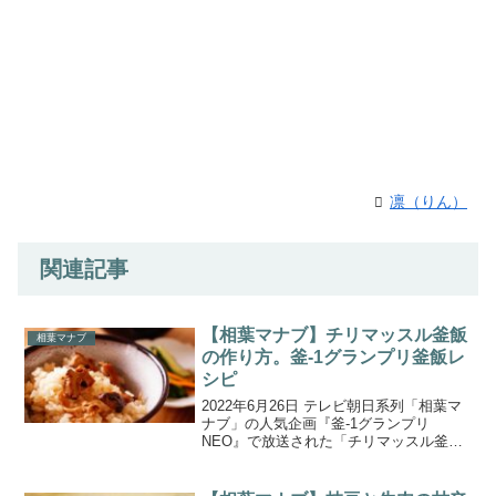
凛（りん）
関連記事
【相葉マナブ】チリマッスル釜飯
相葉マナブ
の作り方。釜-1グランプリ釜飯レ
シピ
2022年6月26日 テレビ朝日系列「相葉マ
ナブ」の人気企画『釜-1グランプリ
NEO』で放送された「チリマッスル釜
飯」の作り方をご紹介します。現在暫定
チャンピオン「濃厚魚介豚骨釜飯」。た
だいま11連勝中の釜飯レシピに挑むの