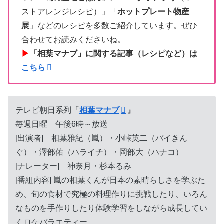
ストアレンジレシピ）」「
ホットプレート物産
展
」などのレシピを多数ご紹介しています。ぜひ
合わせてお読みくださいね。
▶
「相葉マナブ」に関する記事（レシピなど）は
こちら
テレビ朝日系列『
相葉マナブ
』
毎週日曜 午後6時～放送
[出演者] 相葉雅紀（嵐）・小峠英二（バイきん
ぐ）・澤部佑（ハライチ）・岡部大（ハナコ）
[ナレーター] 神奈月・杉本るみ
[番組内容] 嵐の相葉くんが日本の素晴らしさを学ぶた
め、旬の食材で究極の料理作りに挑戦したり、いろん
なものを手作りしたり体験学習をしながら成長してい
くロケバラエティー