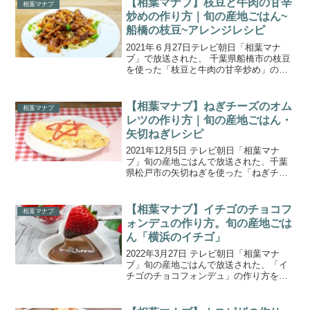
【相葉マナブ】枝豆と牛肉の甘辛
相葉マナブ
は、オーストラリア...
炒めの作り方｜旬の産地ごはん~
船橋の枝豆~アレンジレシピ
2021年６月27日テレビ朝日「相葉マナ
ブ」で放送された、 千葉県船橋市の枝豆
を使った「枝豆と牛肉の甘辛炒め」の作
り方を紹介します。今回のテーマは、“旬
の産地ごはん～船橋の枝豆～”。枝豆の収
穫量が全国2位を誇る千葉県の“今が旬”の
【相葉マナブ】ねぎチーズのオム
相葉マナブ
枝豆を使っ...
レツの作り方｜旬の産地ごはん・
矢切ねぎレシピ
2021年12月5日 テレビ朝日「相葉マナ
ブ」旬の産地ごはんで放送された、千葉
県松戸市の矢切ねぎを使った「ねぎチー
ズのオムレツ」の作り方をご紹介しま
す。今回の食材は、千葉県松戸市の「矢
切ねぎ」。矢切地区で生産される矢切ね
【相葉マナブ】イチゴのチョコフ
相葉マナブ
ぎは、地中深くに埋ま...
ォンデュの作り方。旬の産地ごは
ん「横浜のイチゴ」
2022年3月27日 テレビ朝日「相葉マナ
ブ」旬の産地ごはんで放送された、「イ
チゴのチョコフォンデュ」の作り方をご
紹介します。今週の旬の産地ごはんは、
神奈川県横浜市の”イチゴ”です。今回訪れ
た農家さんでは、『おいCベリー・よつぼ