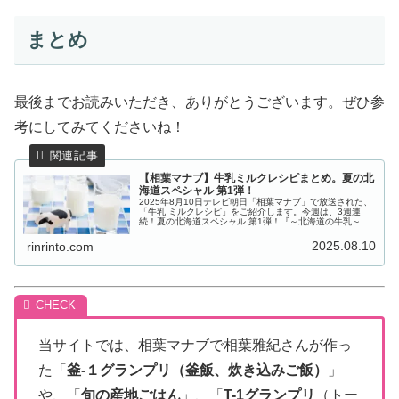
まとめ
最後までお読みいただき、ありがとうございます。ぜひ参
考にしてみてくださいね！
【相葉マナブ】牛乳ミルクレシピまとめ。夏の北
海道スペシャル 第1弾！
2025年8月10日テレビ朝日「相葉マナブ」で放送された、
「牛乳 ミルクレシピ」をご紹介します。今週は、3週連
続！夏の北海道スペシャル 第1弾！『～北海道の牛乳～&
そうめん-1グランプリ』。今回は、北海道の士幌町で、新
鮮な“牛乳”を使った絶...
2025.08.10
rinrinto.com
当サイトでは、相葉マナブで相葉雅紀さんが作っ
た「
釜-１グランプリ（釜飯、炊き込みご飯）
」
や、「
旬の産地ごはん
」、「
T-1グランプリ
（トー