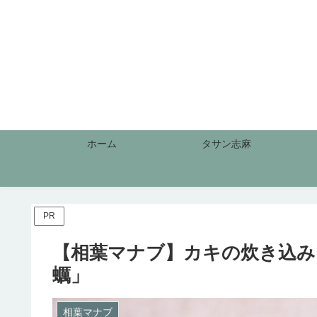
ホーム
タサン志麻
PR
【相葉マナブ】カキの炊き込み
蠣」
相葉マナブ