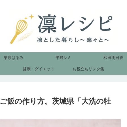
栗原はるみ
平野レミ
和田明日香
健康・ダイエット
お役立ちリンク集
ご飯の作り方。茨城県「大洗の牡