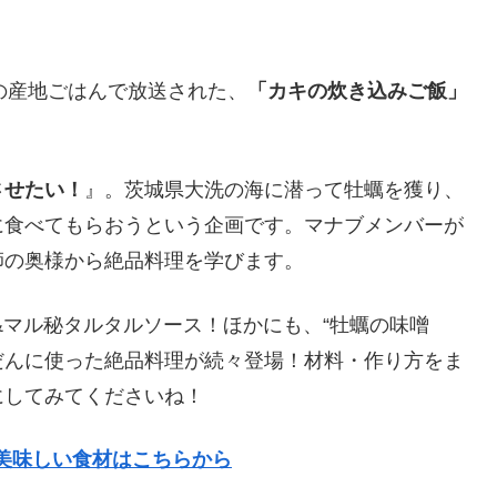
旬の産地ごはんで放送された、
「カキの炊き込みご飯
」
させたい！
』。茨城県大洗の海に潜って牡蠣を獲り、
に食べてもらおうという企画です。
マナブメンバーが
師の奥様から絶品料理を学びます。
イ”&マル秘タルタルソース！ほかにも、“牡蠣の味噌
んだんに使った絶品料理が続々登場！
材料・作り方をま
にしてみてくださいね！
で美味しい食材はこちらから