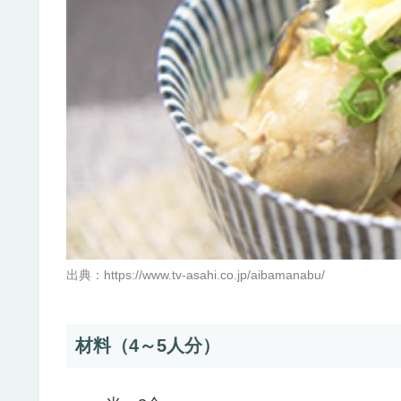
出典：https://www.tv-asahi.co.jp/aibamanabu/
材料（4～5人分）