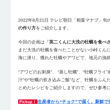
2022年8月21日 テレビ朝日「相葉マナブ」
の作り方
をご紹介します。
今回の企画は『
英二くんに大洗の牡蠣を食べ
まだ大洗の牡蠣を食べたことがない小峠くん
海に潜り、獲れた牡蠣やアワビで、地元の漁
“アワビのお刺身”、 “蒸し牡蠣”、“牡蠣フラ
汁”や“牡蠣の炊き込みご飯”など、牡蠣をふ
とめたレシピをご紹介しますので、ぜひ参考
生産者から“チョク”で届く。新鮮
Pickup！