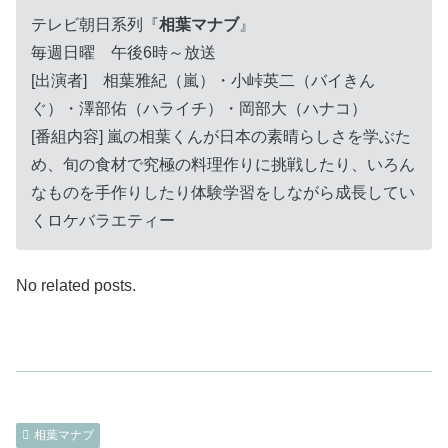
テレビ朝日系列『
相葉マナブ
』
毎週日曜 午後6時～放送
[出演者] 相葉雅紀（嵐）・小峠英二（バイきん
ぐ）・澤部佑（ハライチ）・岡部大（ハナコ）
[番組内容] 嵐の相葉くんが日本の素晴らしさを学ぶた
め、旬の食材で究極の料理作りに挑戦したり、いろん
なものを手作りしたり体験学習をしながら成長してい
くロケバラエティー
No related posts.
相葉マナブ