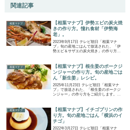
関連記事
【相葉マナブ】伊勢エビの炭火焼
相葉マナブ
きの作り方。憧れ食材「伊勢海
老」。
2023年9月17日 テレビ朝日「相葉マナ
ブ」旬の産地ごはんで放送された、「伊
勢エビ＆サザエの炭火焼き」の作り方を
ご紹介します。新企画「憧れ食材を食べ
尽くす！」。今回は、漁獲量が全国１位
の千葉県で、憧れの高級食材“伊勢海老”を
【相葉マナブ】根生姜のポークジ
相葉マナブ
たくさん獲って...
ンジャーの作り方。旬の産地ごは
ん「新生姜」レシピ。
2025年11月23日 テレビ朝日「相葉マナ
ブ」で放送された、「根生姜のポークジ
ンジャー」の作り方をご紹介します。今
週の旬の産地ごはんの食材は、千葉県山
武市で収穫される「生姜」です。農家さ
んが育てているのは、“大生姜”という粒が
【相葉マナブ】イチゴプリンの作
相葉マナブ
大きい生姜で...
り方。旬の産地ごはん「横浜のイ
チゴ」
2022年3月27日 テレビ朝日「相葉マナ