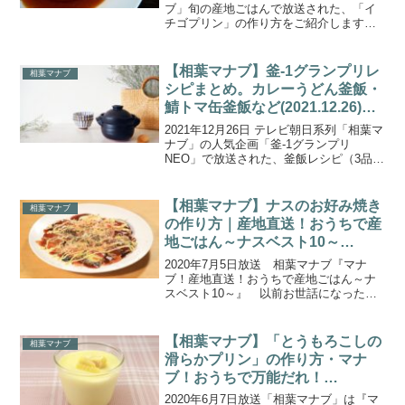
ブ」旬の産地ごはんで放送された、「イ
チゴプリン」の作り方をご紹介します。
今週の旬の産地ごはんは、神奈川県横浜
市の”イチゴ”です。今回訪れた農家さんで
は、『おいCベリー・よつぼし・紅ほっ
【相葉マナブ】釜-1グランプリレ
相葉マナブ
ぺ・あまおとめ...
シピまとめ。カレーうどん釜飯・
鯖トマ缶釜飯など(2021.12.26)
【釜-1GP】
2021年12月26日 テレビ朝日系列「相葉マ
ナブ」の人気企画「釜-1グランプリ
NEO」で放送された、釜飯レシピ（3品）
をまとめましたのでご紹介します。現在
暫定チャンピオン「カレーうどん釜飯」
に挑むのは、サバ味噌缶をふんだ「鯖ト
【相葉マナブ】ナスのお好み焼き
相葉マナブ
マ缶釜飯」＆...
の作り方｜産地直送！おうちで産
地ごはん～ナスベスト10～
(2020.7.5)
2020年7月5日放送 相葉マナブ『マナ
ブ！産地直送！おうちで産地ごはん～ナ
スベスト10～』 以前お世話になったナ
ス農家さんに調理のポイントを教えてい
ただきながら、厳選したナス料理ベスト
10を作ります！東京都の「三鷹のナス」
【相葉マナブ】「とうもろこしの
相葉マナブ
と茨城県「奥久慈...
滑らかプリン」の作り方・マナ
ブ！おうちで万能だれ！
（2020.6.7）
2020年6月7日放送「相葉マナブ」は『マ