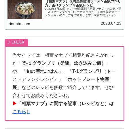
【相葉マナブ】長岡生姜醤油ラーメン釜飯の作り
方。釜-1グランプリ釜飯レシピ
2023年4月23日 テレビ朝日系列「相葉マナブ」の人気企画
『釜-1グランプリNEO』で放送された「長岡生姜醤油ラー
メン釜飯」の作り方をご紹介します。現在の暫定チャンピ
オンは、3勝中の「ロールキャベツ風釜飯」！この釜飯に
挑むのは、新潟県長岡...
2023.04.23
rinrinto.com
当サイトでは、相葉マナブで相葉雅紀さんが作っ
た「
釜-１グランプリ（釜飯、炊き込みご飯）
」
や、「
旬の産地ごはん
」、「
T-1グランプリ
（トー
ストアレンジレシピ）」「
ホットプレート物産
展
」などのレシピを多数ご紹介しています。ぜひ
合わせてお読みくださいね。
▶
「相葉マナブ」に関する記事（レシピなど）は
こちら