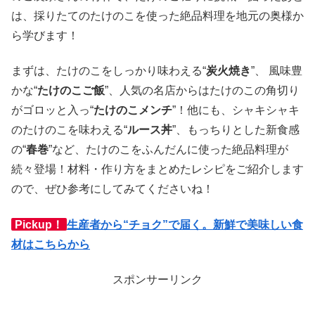
は、採りたてのたけのこを使った絶品料理を地元の奥様か
ら学びます！
まずは、たけのこをしっかり味わえる“
炭火焼き
”、 風味豊
かな“
たけのこご飯
”、人気の名店からはたけのこの角切り
がゴロッと入っ“
たけのこメンチ
”！他にも、シャキシャキ
のたけのこを味わえる“
ルース丼
”、もっちりとした新食感
の“
春巻
”など、たけのこをふんだんに使った絶品料理が
続々登場！材料・作り方をまとめたレシピをご紹介します
ので、ぜひ参考にしてみてくださいね！
Pickup！
生産者から“チョク”で届く。新鮮で美味しい食
材はこちらから
スポンサーリンク