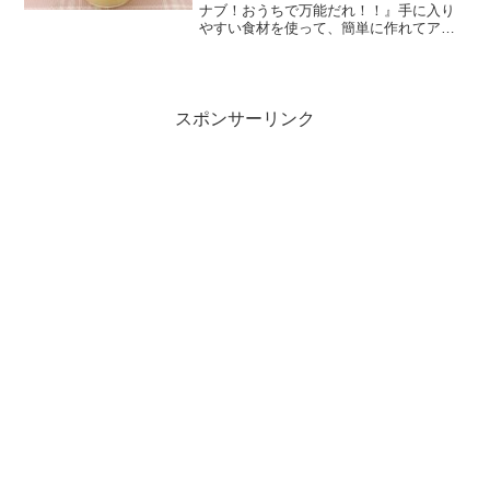
ナブ！おうちで万能だれ！！』手に入り
やすい食材を使って、簡単に作れてアレ
ンジ料理が楽しめる『万能だれ作り』に
相葉くんが挑戦！万能にらだれ、ナスの
万能薬味、しいたけやアスパラガスの万
能だれを作ってお料...
スポンサーリンク