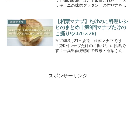
ブ」旬の産地ごはんで放送された、「ズ
ッキーニの味噌グラタン」の作り方をご
紹介します。今回の食材は、千葉県の山
武郡(さんぶぐん)横芝光町で栽培されてい
る『ズッキーニ』です。旬の産地ごはん
【相葉マナブ】たけのこ料理レシ
相葉マナブ
では初めて取り...
ピのまとめ｜第9回マナブたけの
こ掘り!(2020.3.29)
2020年3月29日放送 相葉マナブでは
『第9回マナブたけのこ掘り!』に挑戦で
す！千葉県南房総市の農家・稲葉さんの
お宅の裏山で、ゲストにマナブメンバー
渡部さんの相方・アンジャッシュの児島
さんをお迎えして、たけのこ掘り競争！
(笑)採りたてのた...
スポンサーリンク