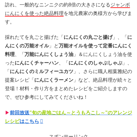
訪れ、一般的
なニンニクの約8倍の大きさになる
ジャンボ
にんにくを使った絶品料理
を地元農家の奥様方から学びま
す。
採れたてを丸ごと揚げた「
にんにくの丸ごと揚げ
」、「
に
んにくの万能オイル
」と
万能オイルを使って定番にんにく
料理
、「
万能にんにくしょう油
」＆にんにくしょう油を使
った
にんにくチャーハン
、「
にんにくのしゃぶしゃぶ
」、
「
にんにくのミルフィーユカツ
」、さらに職人相葉雅紀の
提案レシピ「
にんにくラーメン
」など、絶品料理が続々と
登場！材料・作り方をまとめたレシピをご紹介しますの
で、ぜひ参考にしてみてくださいね！
▶
前回放送
”旬の産地ごはん～とうもろこし～”のアレンジ
レシピ
はこちら
スポンサーリンク