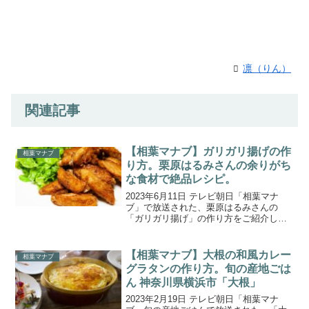
凛（りん）
関連記事
【相葉マナブ】ガリガリ揚げの作
相葉マナブ
り方。栗原はるみさんの余りがち
な食材で絶品レシピ。
2023年6月11日 テレビ朝日「相葉マナ
ブ」で放送された、栗原はるみさんの
「ガリガリ揚げ」の作り方をご紹介しま
す。放送500回目の放送回は「教えて栗原
はるみ先生！～余りがちな食材で絶品レ
シピ～」。料理家の栗原はるみさんが視
【相葉マナブ】大根の和風カレー
相葉マナブ
聴者の皆さんに聞...
グラタンの作り方。旬の産地ごは
ん 神奈川県横浜市「大根」
2023年2月19日 テレビ朝日「相葉マナ