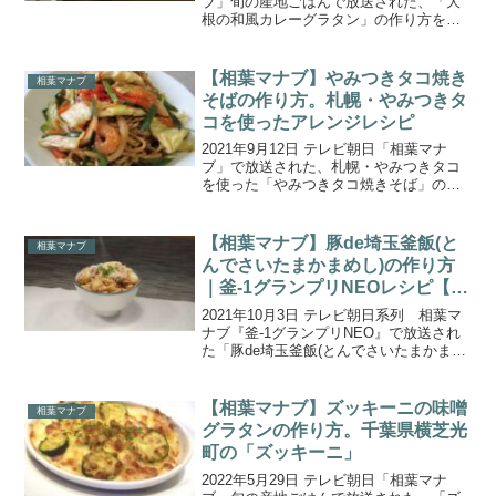
ブ」旬の産地ごはんで放送された、「大
根の和風カレーグラタン」の作り方をご
紹介します。今回は、神奈川県横浜市で
栽培されている『大根』！青首大根の“冬
神楽(ふゆかぐら)”という品種の大根を収
【相葉マナブ】やみつきタコ焼き
相葉マナブ
穫！地元の農...
そばの作り方。札幌・やみつきタ
コを使ったアレンジレシピ
2021年9月12日 テレビ朝日「相葉マナ
ブ」で放送された、札幌・やみつきタコ
を使った「やみつきタコ焼きそば」の作
り方をご紹介します。今回の「マナブ！
〇〇博」のテーマは、”マナブ！秋の北海
道博”。北海道ならではの名産品を使った
【相葉マナブ】豚de埼玉釜飯(と
相葉マナブ
家庭でも簡単に...
んでさいたまかまめし)の作り方
｜釜-1グランプリNEOレシピ【10
月3日放送】
2021年10月3日 テレビ朝日系列 相葉マ
ナブ『釜-1グランプリNEO』で放送され
た「豚de埼玉釜飯(とんでさいたまかまめ
し)」の作り方をご紹介します。「釜-1グ
ランプリNEO」のルールは、視聴者さん
が投稿した釜飯レシピから多数決で勝者
【相葉マナブ】ズッキーニの味噌
相葉マナブ
が...
グラタンの作り方。千葉県横芝光
町の「ズッキーニ」
2022年5月29日 テレビ朝日「相葉マナ