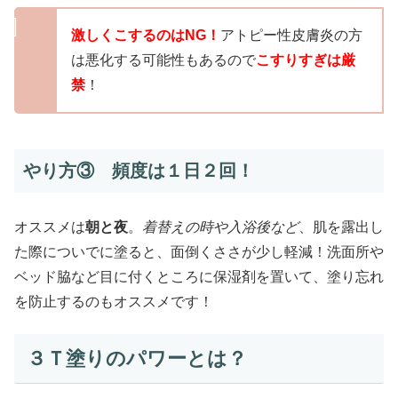
激しくこするのはNG！
アトピー性皮膚炎の方
は悪化する可能性もあるので
こすりすぎは厳
禁
！
やり方③ 頻度は１日２回！
オススメは
朝と夜
。
着替えの時や入浴後など
、肌を露出し
た際についでに塗ると、面倒くささが少し軽減！洗面所や
ベッド脇など目に付くところに保湿剤を置いて、塗り忘れ
を防止するのもオススメです！
３Ｔ塗りのパワーとは？