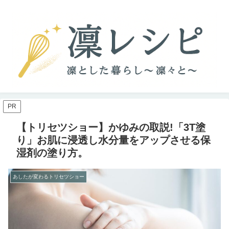
PR
【トリセツショー】かゆみの取説!「3T塗
り」お肌に浸透し水分量をアップさせる保
湿剤の塗り方。
あしたが変わるトリセツショー