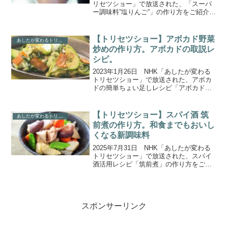
リセツショー」で放送された、「スーパ
ー調味料”塩りんご”」の作り方をご紹介し
ます。今回は「りんご」の取説。りんご
が「飯のとも」や「スーパー調味料」に
大変身！さらに、1日で120種ものりんご
【トリセツショー】アボカド野菜
あしたが変わるトリセツショー
を食べ比...
炒めの作り方。アボカドの取説レ
シピ。
2023年1月26日 NHK「あしたが変わる
トリセツショー」で放送された、アボカ
ドの簡単ちょい足しレシピ「アボカド野
菜炒め」の作り方をご紹介します。今回
は「アボカドを最高においしくいただく
取説」！食物繊維や葉酸、カリウムなど
【トリセツショー】スパイ酒 筑
あしたが変わるトリセツショー
栄養も豊富な一方...
前煮の作り方。和食までもおいし
くなる新調味料
2025年7月31日 NHK「あしたが変わる
トリセツショー」で放送された、スパイ
酒活用レシピ「筑前煮」の作り方をご紹
介します。今回は、「スパイスのトリセ
ツ」。「スパイスで食卓革命！和食＆洋
食激ウマ技」と題し、ご家庭の台所に眠
りがちなスパイス...
スポンサーリンク