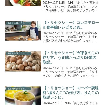
2025年12月11日 NHK「あしたが変わる
トリセツショー」で放送された、ズンソ
ース活用レシピ「蒸し鶏のサラダ」の作
り方をご紹介します。今回は“亜鉛不足の
改善”「亜鉛のトリセツ」。疲労感や肌荒
れ、抜け毛といった不調の原因ともされ
【トリセツショー】コレステロー
あしたが変わるトリセツショー
る「亜鉛」...
ル食事編レシピまとめ。
2026年2月26日 NHK「あしたが変わる
トリセツショー」で放送された、トリセ
ツ流パスタのレシピをご紹介します。今
回のテーマは「コレステロール」食事
編。悪玉・善玉の違いといった基本か
ら、体内での生産を抑え排出を促す最新
【トリセツショー】冷凍きのこの
あしたが変わるトリセツショー
の食事法まで、医学的...
作り方。うま味たっぷり!冷凍の
取説。
2022年7月28日 NHK「あしたが変わる
トリセツショー」で放送された、「冷凍
きのこ」の作り方をご紹介します。今回
のテーマは、凍らせると味が落ちるとい
うイメージがある「冷凍」。あえて冷凍
することでうまみが増したり香りが強く
【トリセツショー】スーパー調味
あしたが変わるトリセツショー
なったりする食材...
料”塩りんご”の作り方。りんごの
取説レシピ。
2024年2月1日 NHK「あしたが変わるト