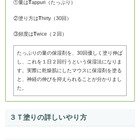
①量は
T
appuri（たっぷり）
②塗り方は
T
hirty（30回）
③頻度は
T
wice（２回）
たっぷりの量の保湿剤を、30回優しく塗り伸ば
し、これを１日２回行うという保湿法になりま
す。実際に乾燥肌にしたマウスに保湿剤を塗る
と、神経の伸びを抑えられることが分かりまし
た。
３Ｔ塗りの詳しいやり方