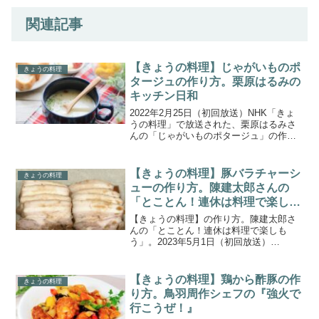
関連記事
【きょうの料理】じゃがいものポ
きょうの料理
タージュの作り方。栗原はるみの
キッチン日和
2022年2月25日（初回放送）NHK「きょ
うの料理」で放送された、栗原はるみさ
んの「じゃがいものポタージュ」の作り
方をご紹介します。人気シリーズ 今月の
栗原はるみのキッチン日和は、はるみさ
んが春におすすめのホットサンド「ツナ
【きょうの料理】豚バラチャーシ
きょうの料理
メルト」を紹介...
ューの作り方。陳建太郎さんの
「とことん！連休は料理で楽しも
う」。
【きょうの料理】の作り方。陳建太郎さ
んの「とことん！連休は料理で楽しも
う」。2023年5月1日（初回放送）
NHK「きょうの料理」で放送された、陳
建太郎さんの「豚バラチャーシュー」の
作り方をご紹介します。大型連休のゆっ
【きょうの料理】鶏から酢豚の作
きょうの料理
たり余裕がある一日は、い...
り方。鳥羽周作シェフの『強火で
行こうぜ！』