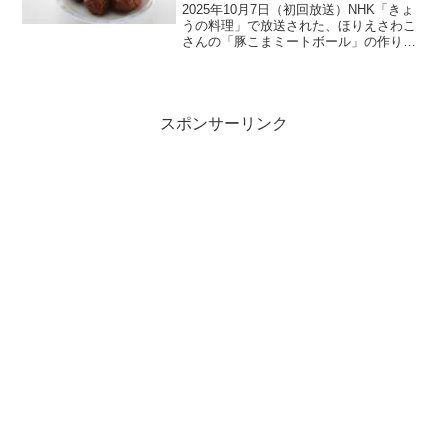
に」
2025年10月7日（初回放送）NHK「きょ
うの料理」で放送された、ほりえさわこ
さんの「豚こまミートボール」の作り方
をご紹介します。今回は、「いつもうち
にあるアレをごちそうに」をテーマに、
冷蔵庫によくある身近な食材=いつもうち
にあるアレを使...
スポンサーリンク