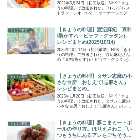
2022年5月24日（初回放送）NHK「きょ
うの料理」で放送された、フレンチレス
トラン・シオ（sio）・オーナーシェフの
鳥羽周作シェフに教わる「鶏から酢豚
（酢鶏）」の作り方をご紹介します。料
理がマンネリ、おっくう…そんな悩みを
【きょうの料理】渡辺麻紀「豆料
きょうの料理
解決する新シリ...
理(かすれ・ピラフ・グラタン)」
レシピまとめ(2025/10/14)
2025年10月14日（初回放送）NHK「きょ
うの料理」で放送された、渡辺麻紀さん
の「豆料理(かすれ・ピラフ・グラタン)レ
シピ」をご紹介します。今回は、フラン
ス料理、家庭料理、お菓子づくりなど幅
広いジャンルで活躍中の料理研究家・の
【きょうの料理】タサン志麻の小
きょうの料理
渡辺麻紀か...
さな台所「おしえて!志麻さん」
レシピまとめ。
2023年1月20日（初回放送）NHK「きょ
うの料理」で放送された、タサン志麻の
小さな台所「おしえて!志麻さん」のレシ
ピを一覧にまとめましたので、ご紹介し
ます。タサン志麻さんが、料理を無理な
く楽しむコツを伝授するシリーズ「タサ
【きょうの料理】豚こまミートボ
きょうの料理
ン志麻の小さな...
ールの作り方。ほりえさわこ「い
つもうちにあるアレをごちそう