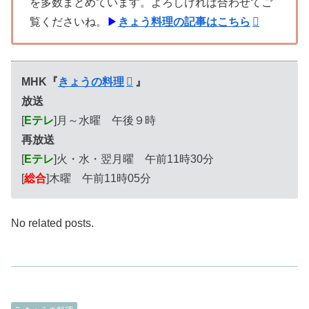
を多数まとめています。よろしければ合わせてご
覧くださいね。
▶
きょう料理の記事はこちら
MHK『
きょうの料理
』
放送
[
Eテレ
]月～水曜 午後９時
再放送
[
Eテレ
]火・水・翌月曜 午前11時30分
[
総合
]木曜 午前11時05分
No related posts.