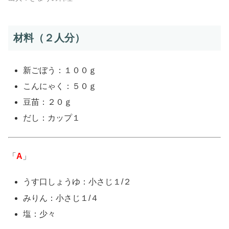
材料（２人分）
新ごぼう：１００ｇ
こんにゃく：５０ｇ
豆苗：２０ｇ
だし：カップ１
「
A
」
うす口しょうゆ：小さじ１/２
みりん：小さじ１/４
塩：少々