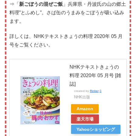
⇒「
新ごぼうの混ぜご飯
」兵庫県・丹波氏の山の郷土
料理”とふめし”。さば缶のうまみをごぼうが吸い込み
ます。
詳しくは、NHKテキストきょうの料理 2020年 05 月
号をご覧ください。
NHKテキストきょうの
料理 2020年 05 月号 [雑
誌]
created by
Rinker
NHK出版
Amazon
楽天市場
Yahooショッピング