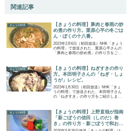
関連記事
【きょうの料理】豚肉と春雨の炒
きょうの料理
め煮の作り方。栗原心平の冬ごは
ん・ぼくの十八番。
2023年2月6日（初回放送）NHK「きょう
の料理」で放送された、栗原心平さんの
「豚肉と春雨の炒め煮」の作り方をご紹
介します。「栗原心平の冬ごはん」は、
何度食べてもホッとする、いつもの味
「十八番（おはこ）」と、ちょっと冒険
【きょうの料理】ねぎすきの作り
きょうの料理
したい日につくる、...
方。本田明子さんの「ねぎ・しょ
うが」レシピ。
2023年1月30日（初回放送）NHK「きょ
うの料理」で放送された、本田明子さん
の「ねぎすき」の作り方をご紹介しま
す。冬の食卓に欠かせない「ねぎとしょ
うが」。ふだんは脇役になりがちです
が、今回は主役としてたっぷり味わう料
【きょうの料理】上野直哉が指南
きょうの料理
理を教わる2日間。1...
「新ごぼうの信田（しのだ）巻
き」の作り方・新ごぼうで和おか
ず(2020.5.26)
2020年5月26日放送「きょうの料理」は