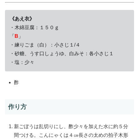
《あえ衣》
・木綿豆腐：１５０ｇ
「
B
」
・練りごま（白）：小さじ１/４
・砂糖、うす口しょうゆ、白みそ：各小さじ１
・塩：少々
酢
作り方
新ごぼうは乱切りにし、酢少々を加えた水に約５分
間つける。こんにゃくは４㎝長さの太めの拍子木形