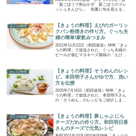
「新ごぼうで和おかず 新ごぼうのフレ
ッシュきんぴら」 初夏に旬を迎える新
ごぼうを使った”和のおかず”３品を伝授！
今回教えてくれるのは、日本料理店店
主・上野直哉さん。定番の料理がワンラ
【きょうの料理】えびのガーリッ
きょうの料理
ンク上の味に変わ...
クパン粉焼きの作り方。ぐっち夫
婦の簡単!家飲みつまみ
2021年11月22日（初回放送）NHK「きょ
うの料理」で放送された、ぐっち夫婦の
ビールが進むマヨネーズ風味の「えびの
ガーリックパン粉焼き」の作り方をご紹
介します。夫婦の料理研究家ユニットと
して活躍する「ぐっち夫婦」が初登場！
【きょうの料理】そうめんのレシ
きょうの料理
家飲みにぴった...
ピ。本田明子さんがゆで方、洗い
方を伝授
2025年7月16日（初回放送）NHK「きょ
うの料理」で放送された、本田明子さん
の「そうめん」のレシピをご紹介しま
す。師匠・小林カツ代さんから受け継い
だ、そうめんを美味しくゆでる方法か
ら、つるっとした食感に仕上げる洗い方
【きょうの料理】豚しゃぶ にら
きょうの料理
まで、秘伝の技を伝授してくれていま
チーズだれの作り方。和田明日香
す。
さんのチーズで元気レシピ
和田2021年10月18日放送NHK「きょうの