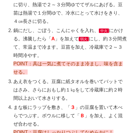
に切り、熱湯で２～３分間ゆでてザルにあげる。豆
苗は熱湯で１分間ゆで、冷水にとって水けをきり、
４㎝長さに切る。
鍋にだし、ごぼう、こんにゃくを入れ、
にかけ
中火
る。沸騰したら「
A
」を加えて
にし、約３分間煮
弱火
て、常温まで冷ます。豆苗を加え、冷蔵庫で２～３
時間冷やす。
POINT：具は一気に煮てそのまま冷まし、味を含ま
せる。
あえ衣をつくる。豆腐に紙タオルを巻いてバットで
はさみ、さらにおもし約１㎏をして冷蔵庫に約２時
間以上おいて水きりする。
まな板にラップを敷き、「
３
」の豆腐を置いて木べ
らでつぶす。ボウルに移して「
Ｂ
」を加え、よく混
ぜ合わせる。
POINT：豆腐はしっかりつぶしてなめらかに！