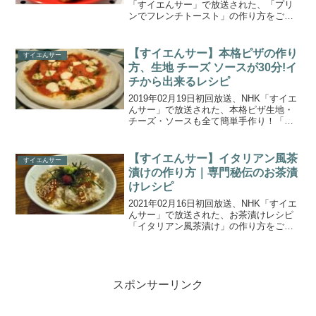
「すイエんサー」で放送された、「プリ
ンでフレンチトースト」の作り方をご紹
介します。「おうちごはんをもっと楽し
く！スイーツ編」は、イチゴとバター合
体！プリンが甘いアレに大変身！たった
【すイエんサー】本格ピザの作り
すイエんサー
３０秒でアイ...
方、生地 チーズ ソースが30分!イ
チから出来るレシピ
2019年02月19日初回放送、NHK「すイエ
んサー」で放送された、本格ピザ生地・
チーズ・ソースも全て簡単手作り！「本
格ピザ」の作り方をご紹介します。今回
は、お店で買うことの多い「肉まん」と
「ピザ」。裏ワザを使って、誰でも簡単
【すイエんサー】イタリアン風茶
すイエんサー
にお家で美味し...
漬けの作り方｜専門秘伝のお茶漬
けレシピ
2021年02月16日初回放送、NHK「すイエ
んサー」で放送された、お茶漬けレシピ
「イタリアン風茶漬け」の作り方をご紹
介します。お茶漬け専門店の達人が開発
した２００種類以上のレシピの中から、
今回は厳選した秘伝のお茶漬けレシピ３
つを大公開！さ...
スポンサーリンク