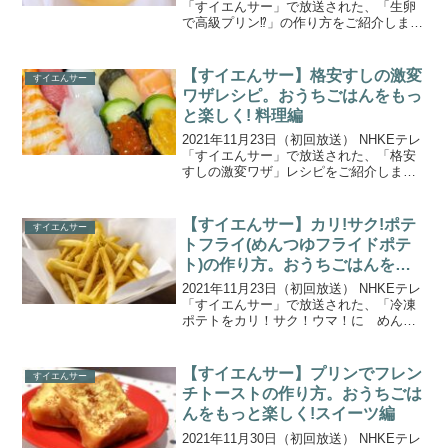
「すイエんサー」で放送された、「生卵
で高級プリン⁉」の作り方をご紹介しま
す。「おうちごはんをもっと楽しく！ス
イーツ編」は、イチゴとバター合体！プ
リンが甘いアレに大変身！たった３０秒
【すイエんサー】格安すしの激変
すイエんサー
でアイスが完...
ワザレシピ。おうちごはんをもっ
と楽しく! 料理編
2021年11月23日（初回放送） NHKEテレ
「すイエんサー」で放送された、「格安
すしの激変ワザ」レシピをご紹介しま
す。「おうちごはんをもっと楽しく！料
理編」は、簡単に作れて「おこげ」も楽
しめるレトルトカレーで炊き込みごは
【すイエんサー】カリ!サク!ポテ
すイエんサー
ん、“めんつゆ”...
トフライ(めんつゆフライドポテ
ト)の作り方。おうちごはんをも
っと楽しく! 料理編
2021年11月23日（初回放送） NHKEテレ
「すイエんサー」で放送された、「冷凍
ポテトをカリ！サク！ウマ！に めんつ
ゆフライドポテト」作り方をご紹介しま
す。「おうちごはんをもっと楽しく！料
理編」は、簡単に作れて「おこげ」も楽
【すイエんサー】プリンでフレン
すイエんサー
しめるレトル...
チトーストの作り方。おうちごは
んをもっと楽しく!スイーツ編
2021年11月30日（初回放送） NHKEテレ