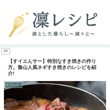
PR
【すイエんサー】特別なすき焼きの作り
方。魯山人風ネギすき焼きのレシピを紹
介!
すイエんサー