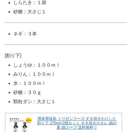
しらたき：１袋
砂糖：大さじ１
ネギ：３本
[割り下]
しょうゆ：１００ｍｌ
みりん：１００ｍｌ
水：１００ｍｌ
砂糖：３０ｇ
顆粒ダシ：大さじ１
博多華味鳥 トリゼンフーズ すき焼きわりした
割り下 275ml×2個セット すき焼きのタレ 鍋の
素 鍋スープ 送料無料