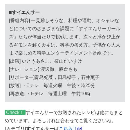
■すイエんサー
[番組内容] 一見難しそうな、料理や運動、オシャレな
どについてのさまざまな課題に「すイエんサーガール
ズ」たちが体当たりで挑戦します。次々と浮かび上が
るギモンを解くカギは、科学の考え方。子供から大人
まで楽しめる科学エンターテインメント番組です。
[出演] いとうあさこ、横山だいすけ
[ナレーション] 渡辺徹、麻倉もも
[リポーター]青島妃菜，田島櫻子，石井薫子
[放送] ・Eテレ 毎週火曜 午後７時25分
[再放送] ・Eテレ 毎週土曜 午前10時
Check！
すイエんサーで放送されたレシピは他にもまと
めています。よろしければ合わせてご覧くださいね。
[カテゴリ]すイエんサーは
こちら