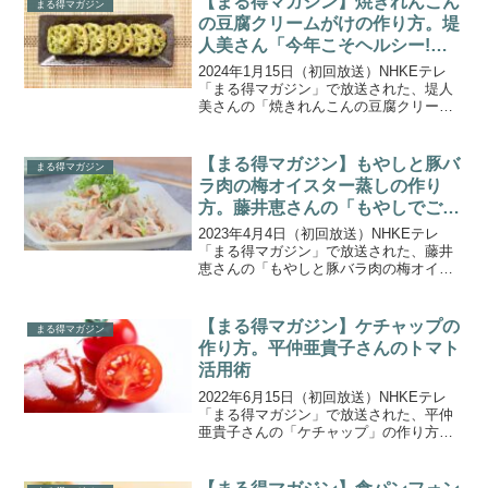
【まる得マガジン】焼きれんこん
まる得マガジン
８回にわたっ...
の豆腐クリームがけの作り方。堤
人美さん「今年こそヘルシー!と
うふ七変化」。
2024年1月15日（初回放送）NHKEテレ
「まる得マガジン」で放送された、堤人
美さんの「焼きれんこんの豆腐クリーム
がけ」の作り方をご紹介します。ヘルシ
ーなイメージのある豆腐をさまざまなバ
リエーションで紹介する、堤人美さんの
【まる得マガジン】もやしと豚バ
まる得マガジン
「今年こそヘルシ...
ラ肉の梅オイスター蒸しの作り
方。藤井恵さんの「もやしでごち
そう カサ増しグルメ」。
2023年4月4日（初回放送）NHKEテレ
「まる得マガジン」で放送された、藤井
恵さんの「もやしと豚バラ肉の梅オイス
ター蒸し」の作り方をご紹介します。藤
井恵さんの「もやしでごちそう カサ増し
グルメ」。ただ量を増やすだけでなく、
【まる得マガジン】ケチャップの
まる得マガジン
ごちそう感がある...
作り方。平仲亜貴子さんのトマト
活用術
2022年6月15日（初回放送）NHKEテレ
「まる得マガジン」で放送された、平仲
亜貴子さんの「ケチャップ」の作り方を
ご紹介します。トマトのおいしい活用術
を８回にわたって紹介する『毎日食べた
い!トマト活用術』。料理研究家の平仲亜