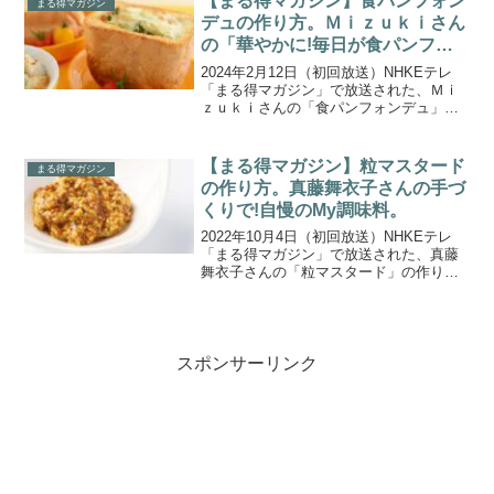
【まる得マガジン】食パンフォン
まる得マガジン
貴子さんから、...
デュの作り方。Ｍｉｚｕｋｉさん
の「華やかに!毎日が食パンフェ
スタ」。
2024年2月12日（初回放送）NHKEテレ
「まる得マガジン」で放送された、Ｍｉ
ｚｕｋｉさんの「食パンフォンデュ」の
作り方をご紹介します。家計にやさしい
食パンを驚きの工夫で様々な料理に大変
身させる活用レシピを紹介する、Ｍｉｚ
【まる得マガジン】粒マスタード
まる得マガジン
ｕｋｉさんの「華...
の作り方。真藤舞衣子さんの手づ
くりで!自慢のMy調味料。
2022年10月4日（初回放送）NHKEテレ
「まる得マガジン」で放送された、真藤
舞衣子さんの「粒マスタード」の作り方
をご紹介します。いつもの料理がワンラ
ンクアップ＆思わず自慢したくなる！手
作りの調味料を料理家・真藤舞衣子さん
が紹介！さっと楽...
スポンサーリンク