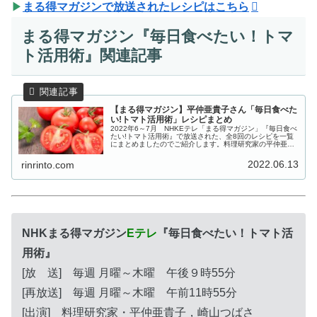
▶
まる得マガジンで放送されたレシピはこちら
まる得マガジン『毎日食べたい！トマ
ト活用術』関連記事
【まる得マガジン】平仲亜貴子さん「毎日食べた
い!トマト活用術」レシピまとめ
2022年6～7月 NHKEテレ「まる得マガジン」『毎日食べ
たい!トマト活用術』で放送された、全8回のレシピを一覧
にまとめましたのでご紹介します。料理研究家の平仲亜貴
子さんが、パパッとできるおかず、ケチャップやソースの
万能調味料、トマトだし...
2022.06.13
rinrinto.com
NHKまる得マガジン
Eテレ
『毎日食べたい！トマト活
用術』
[放 送] 毎週 月曜～木曜 午後９時55分
[再放送] 毎週 月曜～木曜 午前11時55分
[出演] 料理研究家・平仲亜貴子，崎山つばさ