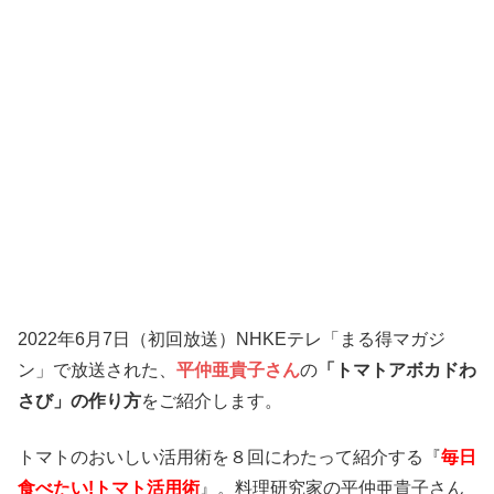
2022年6月7
日（初回放送）NHKEテレ「まる得マガジ
ン」で放送された、
平仲亜貴子さん
の
「トマトアボカドわ
さび」の作り方
をご紹介します。
トマトのおいしい活用術を８回にわたって紹介する
『
毎日
食べたい!トマト活用術
』
。料理研究家の平仲亜貴子さん