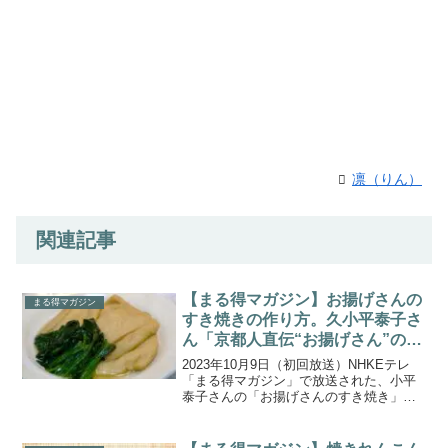
凛（りん）
関連記事
【まる得マガジン】お揚げさんの
まる得マガジン
すき焼きの作り方。久小平泰子さ
ん「京都人直伝“お揚げさん”の底
力！」。
2023年10月9日（初回放送）NHKEテレ
「まる得マガジン」で放送された、小平
泰子さんの「お揚げさんのすき焼き」の
作り方をご紹介します。京都で親しまれ
ている“お揚げさん”。京都出身の小平泰子
さんが、油揚げを使った料理や活用法を