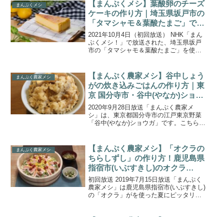
クの冬レンコンを味わいます。煮込めば
【まんぷくメシ】葉酸卵のチーズ
まんぷくメシ
ホクホク、すりおろ...
ケーキの作り方｜埼玉県坂戸市の
「タマシャモ＆葉酸たまご」で鶏
づくしレシピ
2021年10月4日（初回放送） NHK「まん
ぷくメシ！」で放送された、埼玉県坂戸
市の「タマシャモ＆葉酸たまご」を使っ
た「葉酸卵のチーズケーキ」の作り方を
ご紹介します。今回の食材は「タマシャ
モ」と「葉酸たまご」で、鶏を味わいつ
【まんぷく農家メシ】谷中しょう
まんぷく農家メシ
くします。ほど...
がの炊き込みごはんの作り方｜東
京 国分寺市・谷中(やなか)ショウ
ガ レシピ
2020年9月28日放送「まんぷく農家メ
シ」は、東京都国分寺市の江戸東京野菜
「谷中(やなか)ショウガ」です。こちらで
は、「谷中しょうがの炊き込みごはん」
の作り方をご紹介します。”盆ショウガ”と
も言われる『谷中生姜』は、根茎がまだ
【まんぷく農家メシ】「オクラの
まんぷく農家メシ
小さく柔らか...
ちらしずし」の作り方！鹿児島県
指宿市(いぶすきし)のオクラ
(2019.7.15)
初回放送 2019年7月15日放送「まんぷく
農家メシ」は鹿児島県指宿市(いぶすきし)
の「オクラ」がを使った夏にピッタリの
おいしいオクラ料理が紹介されました。
梅沢富美男さんと東野幸治さんが軽自動