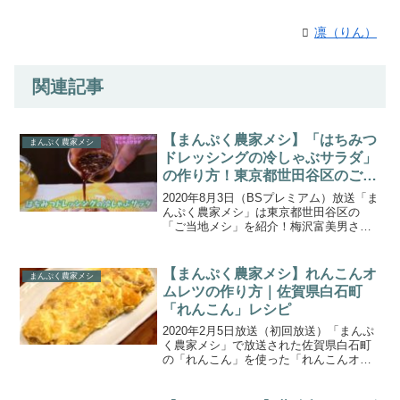
凛（りん）
関連記事
【まんぷく農家メシ】「はちみつ
まんぷく農家メシ
ドレッシングの冷しゃぶサラダ」
の作り方！東京都世田谷区のご当
地メシ カラフル卵 屋上はちみつ
2020年8月3日（BSプレミアム）放送「ま
(2020.8.3)
んぷく農家メシ」は東京都世田谷区の
「ご当地メシ」を紹介！梅沢富美男さん
と東野幸治さんが「カラフル卵の濃厚卵
かけごはん」「えっ！自由が丘で⁉バラが
香る屋上はちみつ」など、大都会東京の
【まんぷく農家メシ】れんこんオ
まんぷく農家メシ
知る人ぞ知る食材...
ムレツの作り方｜佐賀県白石町
「れんこん」レシピ
2020年2月5日放送（初回放送）「まんぷ
く農家メシ」で放送された佐賀県白石町
の「れんこん」を使った「れんこんオム
レツ」の作り方をご紹介します。今回の
放送では、佐賀県白石町を訪れ、ホクホ