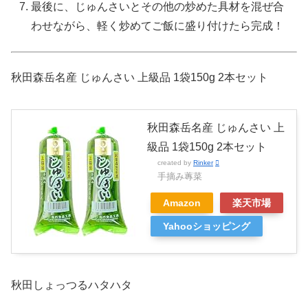
最後に、じゅんさいとその他の炒めた具材を混ぜ合
わせながら、軽く炒めてご飯に盛り付けたら完成！
秋田森岳名産 じゅんさい 上級品 1袋150g 2本セット
秋田森岳名産 じゅんさい 上
級品 1袋150g 2本セット
created by
Rinker
手摘み蓴菜
Amazon
楽天市場
Yahooショッピング
秋田しょっつるハタハタ