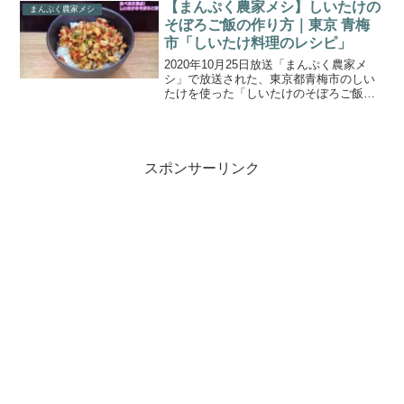
車でオクラ農家をめぐり、数々のアイデ
【まんぷく農家メシ】しいたけの
まんぷく農家メシ
アレシピを堪...
そぼろご飯の作り方｜東京 青梅
市「しいたけ料理のレシピ」
2020年10月25日放送「まんぷく農家メ
シ」で放送された、東京都青梅市のしい
たけを使った「しいたけのそぼろご飯」
の作り方をご紹介します。今回訪れた東
京都青梅市（おうめし）のしいたけは品
質が高く原木栽培が盛んなところです梅
沢富美男さんと東野...
スポンサーリンク