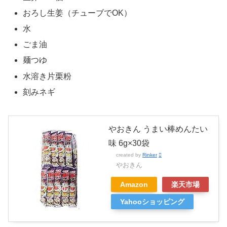
おろし生姜（チューブでOK）
水
ごま油
麺つゆ
水溶き片栗粉
刻みネギ
やおきん うまい棒めんたい
味 6g×30袋
created by
Rinker
やおきん
Amazon
楽天市場
Yahooショッピング