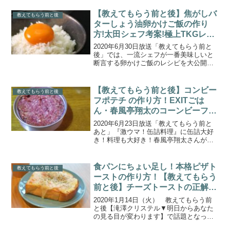
という冬の定番料理「お鍋」に欠かせな
い「鍋の素」ですが、“鍋LOVER”...
【教えてもらう前と後】焦がしバ
教えてもらう前と後
ターしょう油卵かけご飯の作り
方!太田シェフ考案!極上TKGレシ
ピ(2020.6.30)
2020年6月30日放送「教えてもらう前と
後」では、一流シェフが一番美味しいと
断言する卵かけご飯のレシピを大公開！
こちらでは、みんな大好き！T（たまご）
K（かけ）G（ごはん）！！ホテルニュー
オータニの総料理長・太田高広シェフが
【教えてもらう前と後】コンビー
教えてもらう前と後
考案した「焦が...
フポテチ の作り方！EXITごは
ん・春風亭翔太のコーンビーフ激
ウマおつまみ(2020.6.23)
2020年6月23日放送「教えてもらう前と
あと」『激ウマ！缶詰料理』に缶詰大好
き！料理も大好き！春風亭翔太さんが出
演！今回のEXITごはんは春風亭翔太師匠
が缶詰を使った時短料理を披露してくれ
ました。こちらでは、コンビーフ×ポテト
食パンにちょい足し！本格ピザト
教えてもらう前と後
チップスを合...
ーストの作り方！【教えてもらう
前と後】チーズトーストの正解
（2020.1.14）
2020年1月14日（火） 教えてもらう前
と後【滝澤クリステル▼明日からあなた
の見る目が変わります】で話題となった
「チーズトーストの正解」についてまと