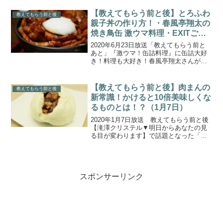
めます。■番組の内容はこちら普通の食パ
ンにちょい足し★本格ピザトースト★フ
【教えてもらう前と後】とろふわ
教えてもらう前と後
ワッフワ・とろっ...
親子丼の作り方！・春風亭翔太の
焼き鳥缶 激ウマ料理・EXITごは
ん(2020.6.23)
2020年6月23日放送「教えてもらう前と
あと」『激ウマ！缶詰料理』に缶詰大好
き！料理も大好き！春風亭翔太さんが出
演！今回のEXITごはんは春風亭翔太師匠
が缶詰を使った時短料理を披露してくれ
ました。こちらでは、焼き鳥缶を使って
【教えてもらう前と後】肉まんの
教えてもらう前と後
２分でできる激...
新常識！かけると10倍美味しくな
るものとは！？（1月7日）
2020年1月7日放送 教えてもらう前と後
【滝澤クリステル▼明日からあなたの見
る目が変わります】で話題となった「肉
まんの新常識」についてまとめます。冬
に食べたくなるほかほかの味覚といえ
ば、肉まん。食べたくなるのはどっち？
ということで、大阪「...
スポンサーリンク