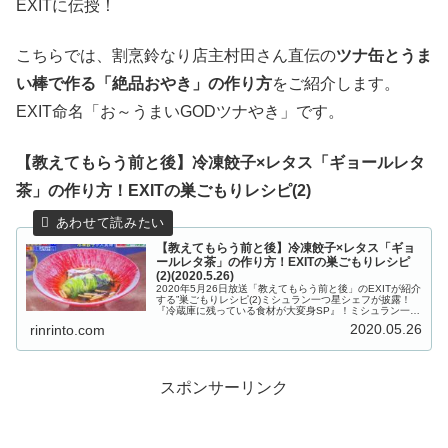
EXITに伝授！
こちらでは、割烹鈴なり店主村田さん直伝の
ツナ缶とうま
い棒で作る「絶品おやき」の作り方
をご紹介します。
EXIT命名「お～うまいGODツナやき」です。
【教えてもらう前と後】冷凍餃子×レタス「ギョールレタ
茶」の作り方！EXITの巣ごもりレシピ(2)
【教えてもらう前と後】冷凍餃子×レタス「ギョ
ールレタ茶」の作り方！EXITの巣ごもりレシピ
(2)(2020.5.26)
2020年5月26日放送「教えてもらう前と後」のEXITが紹介
する”巣ごもりレシピ(2)ミシュラン一つ星シェフが披露！
『冷蔵庫に残っている食材が大変身SP』！ミシュラン一つ
星を７年連続で獲得した和食の名店「割烹 鈴なり」店主の
2020.05.26
rinrinto.com
村田明彦さんが...
スポンサーリンク