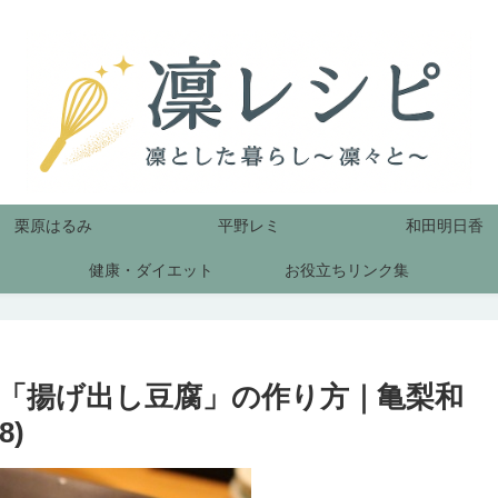
栗原はるみ
平野レミ
和田明日香
健康・ダイエット
お役立ちリンク集
「揚げ出し豆腐」の作り方｜亀梨和
8)